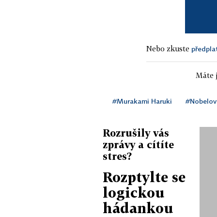
Nebo zkuste
předpla
Máte j
#Murakami Haruki
#Nobelov
Rozrušily vás
zprávy a cítíte
stres?
Rozptylte se
logickou
hádankou