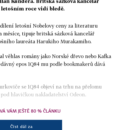
ilan Kundera. Britská sázková kancelář
 letošním roce vidí bledě.
udílení letošní Nobelovy ceny za literaturu
a měsíce, tipuje britská sázková kancelář
tošního laureáta Harukiho Murakamiho.
kal věhlas romány jako Norské dřevo nebo Kafka
 nedávný epos 1Q84 mu podle bookmakerů dává
rkoviče se 1Q84 objeví na trhu na přelomu
ně pod hlavičkou nakladatelství Odeon.
VÁ VÁM JEŠTĚ 80 % ČLÁNKU
Číst dál za