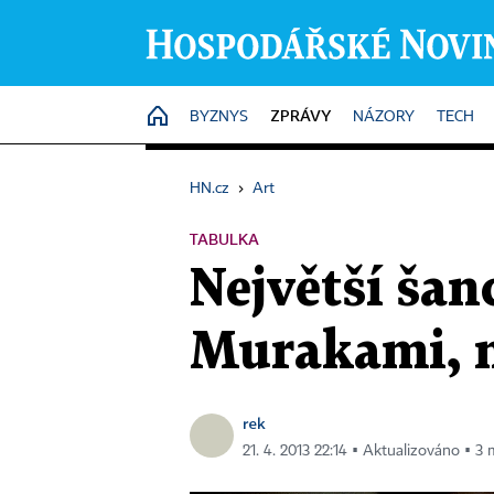
ZPRÁVY
HOME
BYZNYS
NÁZORY
TECH
HN.cz
›
Art
TABULKA
Největší ša
Murakami, n
rek
21. 4. 2013 22:14 ▪ Aktualizováno ▪ 3 