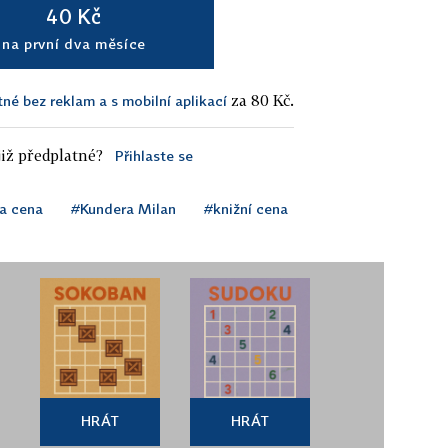
40 Kč
na první dva měsíce
za 80 Kč.
tné bez reklam a s mobilní aplikací
iž předplatné?
Přihlaste se
a cena
#Kundera Milan
#knižní cena
HRÁT
HRÁT