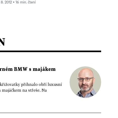
 8. 2012 ▪ 16 min. čtení
N
 černém BMW s majákem
 křižovatky přihnalo obří luxusní
m majáčkem na střeše. Na