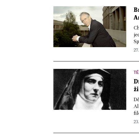
B
A
Ch
je
Sp
27.
T
D
ž
Dě
Al
fi
23