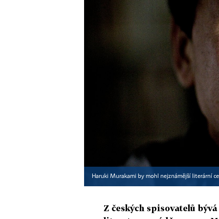
Haruki Murakami by mohl nejznámější literární c
Z českých spisovatelů býv