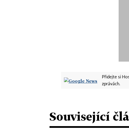
Přidejte si H
zprávách.
Související čl