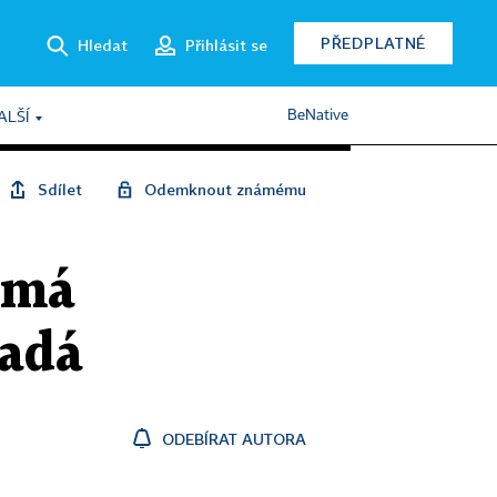
PŘEDPLATNÉ
Hledat
Přihlásit se
BeNative
ALŠÍ
Sdílet
Odemknout známému
 má
padá
ODEBÍRAT AUTORA