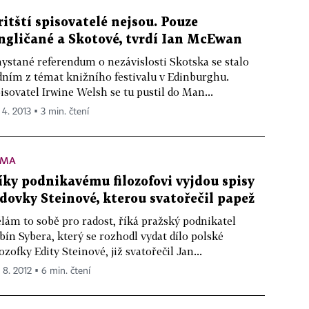
ritští spisovatelé nejsou. Pouze
ngličané a Skotové, tvrdí Ian McEwan
ystané referendum o nezávislosti Skotska se stalo
dním z témat knižního festivalu v Edinburghu.
isovatel Irwine Welsh se tu pustil do Man...
 4. 2013 ▪ 3 min. čtení
ÉMA
íky podnikavému filozofovi vyjdou spisy
idovky Steinové, kterou svatořečil papež
lám to sobě pro radost, říká pražský podnikatel
bín Sybera, který se rozhodl vydat dílo polské
lozofky Edity Steinové, již svatořečil Jan...
. 8. 2012 ▪ 6 min. čtení