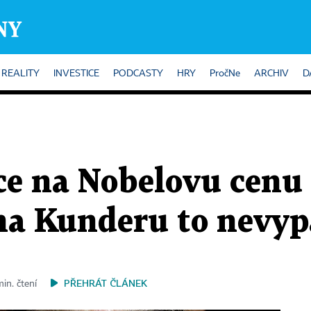
REALITY
INVESTICE
PODCASTY
HRY
PročNe
ARCHIV
D
nce na Nobelovu cenu
a Kunderu to nevy
PŘEHRÁT ČLÁNEK
min. čtení