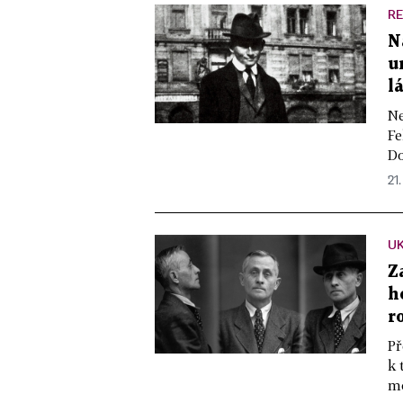
R
N
u
l
Ne
Fe
Do
21.
U
Z
h
r
Př
k 
mo