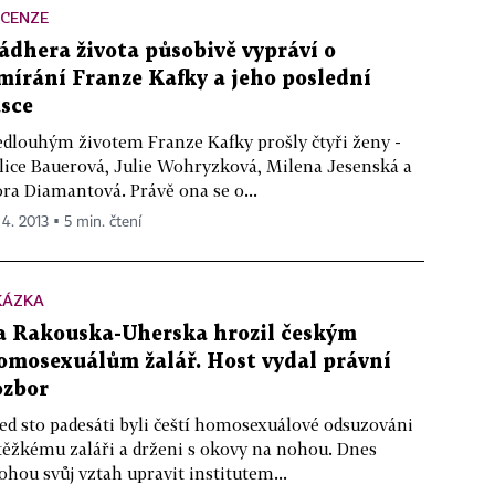
ECENZE
ádhera života působivě vypráví o
mírání Franze Kafky a jeho poslední
ásce
dlouhým životem Franze Kafky prošly čtyři ženy -
lice Bauerová, Julie Wohryzková, Milena Jesenská a
ra Diamantová. Právě ona se o...
 4. 2013 ▪ 5 min. čtení
KÁZKA
a Rakouska-Uherska hrozil českým
omosexuálům žalář. Host vydal právní
ozbor
ed sto padesáti byli čeští homosexuálové odsuzováni
těžkému zaláři a drženi s okovy na nohou. Dnes
hou svůj vztah upravit institutem...