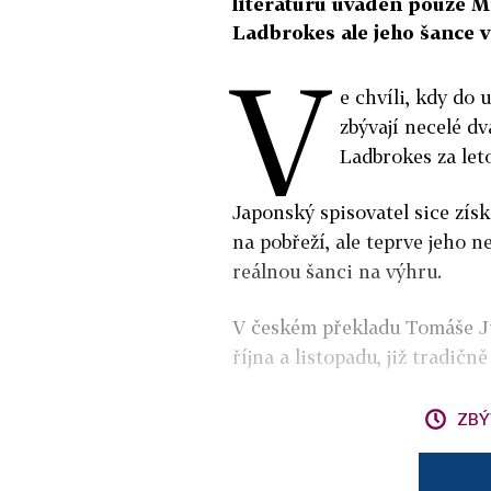
literaturu uváděn pouze M
Ladbrokes ale jeho šance v
V
e chvíli, kdy do 
zbývají necelé dv
Ladbrokes za le
Japonský spisovatel sice zís
na pobřeží, ale teprve jeho
reálnou šanci na výhru.
V českém překladu Tomáše Ju
října a listopadu, již tradič
ZBÝ