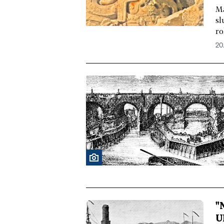
Ma
sl
ro
20.
"
U