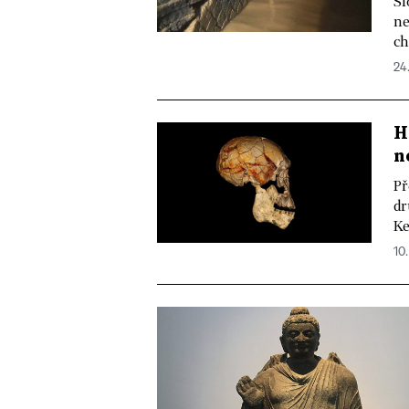
Sl
ne
ch
24
H
n
Př
dr
Ke
10.