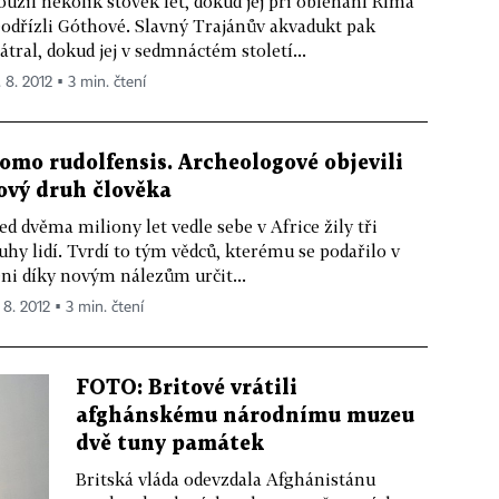
oužil několik stovek let, dokud jej při obléhání Říma
odřízli Góthové. Slavný Trajánův akvadukt pak
átral, dokud jej v sedmnáctém století...
. 8. 2012 ▪ 3 min. čtení
omo rudolfensis. Archeologové objevili
ový druh člověka
ed dvěma miliony let vedle sebe v Africe žily tři
uhy lidí. Tvrdí to tým vědců, kterému se podařilo v
ni díky novým nálezům určit...
 8. 2012 ▪ 3 min. čtení
FOTO: Britové vrátili
afghánskému národnímu muzeu
dvě tuny památek
Britská vláda odevzdala Afghánistánu