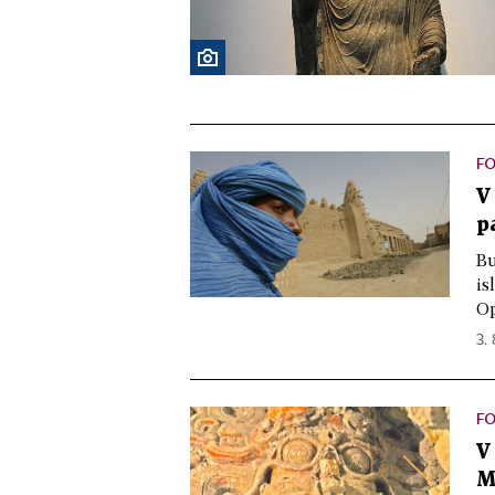
F
V
p
Bu
is
Op
3. 
FO
V
M