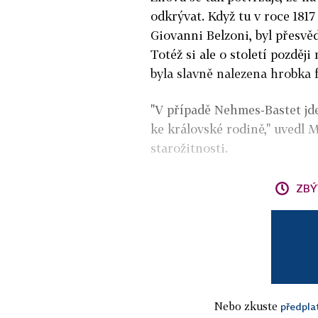
odkrývat. Když tu v roce 181
Giovanni Belzoni, byl přesvě
Totéž si ale o století pozděj
byla slavně nalezena hrobka
"V případě Nehmes-Bastet jd
ke královské rodině," uvedl 
starožitnosti.
ZBÝ
Nebo zkuste
předpla