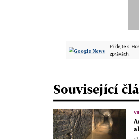
Přidejte si H
zprávách.
Související čl
VI
A
a