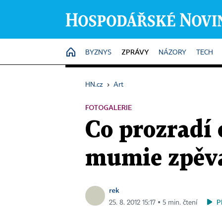
ZPRÁVY
HOME
BYZNYS
NÁZORY
TECH
HN.cz
›
Art
FOTOGALERIE
Co prozradí 
mumie zpěva
rek
P
25. 8. 2012 15:17 ▪ 5 min. čtení