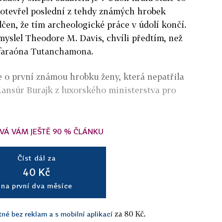
7 otevřel poslední z tehdy známých hrobek
dčen, že tím archeologické práce v údolí končí.
i myslel Theodore M. Davis, chvíli předtím, než
 faraóna Tutanchamona.
e o první známou hrobku ženy, která nepatřila
Mansúr Burajk z luxorského ministerstva pro
VÁ VÁM JEŠTĚ 90 % ČLÁNKU
Číst dál za
40 Kč
na první dva měsíce
za 80 Kč.
tné bez reklam a s mobilní aplikací