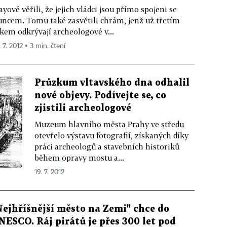
yové věřili, že jejich vládci jsou přímo spojeni se
uncem. Tomu také zasvětili chrám, jenž už třetím
kem odkrývají archeologové v...
 7. 2012 ▪ 3 min. čtení
Průzkum vltavského dna odhalil
nové objevy. Podívejte se, co
zjistili archeologové
Muzeum hlavního města Prahy ve středu
otevřelo výstavu fotografií, získaných díky
práci archeologů a stavebních historiků
během opravy mostu a...
19. 7. 2012
Nejhříšnější město na Zemi" chce do
NESCO. Ráj pirátů je přes 300 let pod