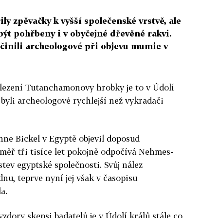
ly zpěvačky k vyšší společenské vrstvě, ale
ýt pohřbeny i v obyčejné dřevěné rakvi.
 učinili archeologové při objevu mumie v
alezení Tutanchamonovy hrobky je to v Údolí
 byli archeologové rychlejší než vykradači
ne Bickel v Egyptě objevil doposud
měř tři tisíce let pokojně odpočívá Nehmes-
stev egyptské společnosti. Svůj nález
dnu, teprve nyní jej však v časopisu
a.
vzdory skepsi badatelů je v Údolí králů stále co