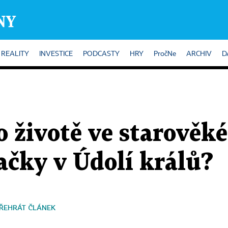
REALITY
INVESTICE
PODCASTY
HRY
PročNe
ARCHIV
D
o životě ve starově
čky v Údolí králů?
ŘEHRÁT ČLÁNEK