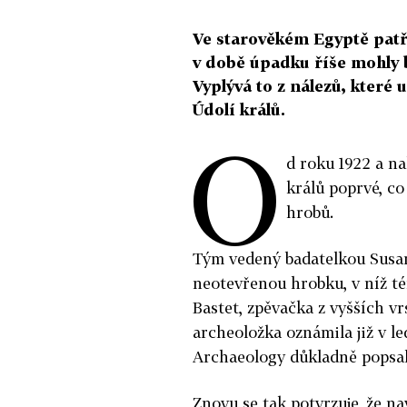
Ve starověkém Egyptě patři
v době úpadku říše mohly b
Vyplývá to z nálezů, které
Údolí králů.
O
d roku 1922 a n
králů poprvé, co
hrobů.
Tým vedený badatelkou Susan
neotevřenou hrobku, v níž té
Bastet, zpěvačka z vyšších vr
archeoložka oznámila již v le
Archaeology důkladně popsal
Znovu se tak potvrzuje, že na