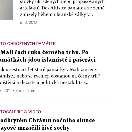
stovky ukradených nebo propašovaných
artefaktů. Desetitisíce památek ze země
zmizely během občanské války v...
6. 8. 2012
OTO OHROŽENÝCH PAMÁTEK
 Mali řádí ruka černého trhu. Po
amátkách jdou islamisté i pašeráci
dou šestnáct let staré památky v Mali zničeny
lamisty, nebo se rychleji dostanou na černý trh?
uštěná naleziště a politická nestabilita v...
8. 2012 ▪ 3 min. čtení
TOGALERIE & VIDEO
 odkrytém Chrámu nočního slunce
ayové mrzačili živé sochy