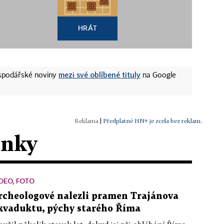
HRÁT
mezi své oblíbené tituly
ospodářské noviny
na Google
|
Předplatné HN+ je zcela bez reklam.
ánky
DEO, FOTO
rcheologové nalezli pramen Trajánova
kvaduktu, pýchy starého Říma