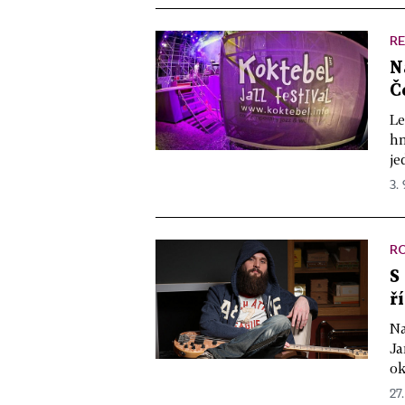
R
N
Č
Le
hn
je
3. 
R
S
ř
Na
Ja
ok
27.