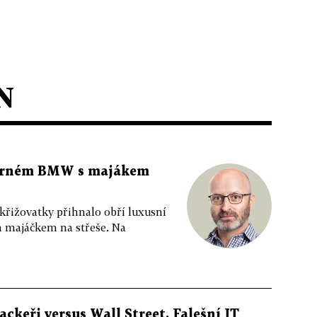
N
 černém BMW s majákem
 křižovatky přihnalo obří luxusní
m majáčkem na střeše. Na
ackeři versus Wall Street. Falešní IT