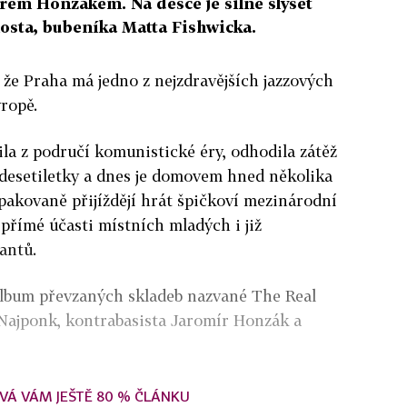
rem Honzákem. Na desce je silně slyšet
hosta, bubeníka Matta Fishwicka.
í, že Praha má jedno z nejzdravějších jazzových
vropě.
la z područí komunistické éry, odhodila zátěž
desetiletky a dnes je domovem hned několika
pakovaně přijíždějí hrát špičkoví mezinárodní
přímé účasti místních mladých i již
antů.
album převzaných skladeb nazvané The Real
a Najponk, kontrabasista Jaromír Honzák a
VÁ VÁM JEŠTĚ 80 % ČLÁNKU