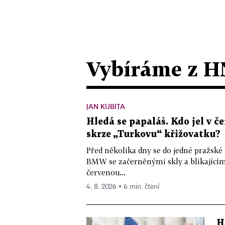
Vybíráme z H
JAN KUBITA
Hledá se papaláš. Kdo jel v
skrze „Turkovu“ křižovatku?
Před několika dny se do jedné pražské
BMW se začerněnými skly a blikající
červenou...
4. 8. 2026 ▪ 6 min. čtení
H