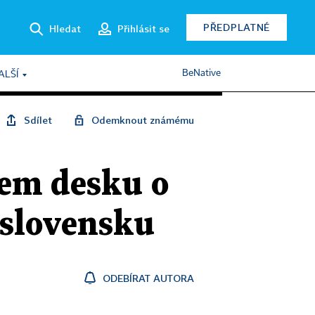
PŘEDPLATNÉ
Hledat
Přihlásit se
BeNative
ALŠÍ
Sdílet
Odemknout známému
tem desku o
oslovensku
ODEBÍRAT AUTORA