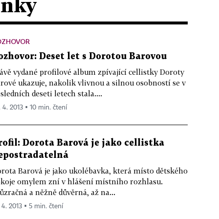
ánky
OZHOVOR
ozhovor: Deset let s Dorotou Barovou
ávě vydané profilové album zpívající cellistky Doroty
rové ukazuje, nakolik vlivnou a silnou osobností se v
sledních deseti letech stala....
. 4. 2013 ▪ 10 min. čtení
rofil: Dorota Barová je jako cellistka
epostradatelná
rota Barová je jako ukolébavka, která místo dětského
koje omylem zní v hlášení místního rozhlasu.
ůzračná a něžně důvěrná, až na...
 4. 2013 ▪ 5 min. čtení