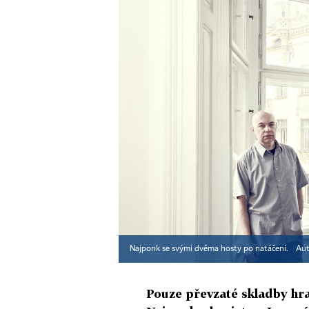
Najponk se svými dvěma hosty po natáčení.
Aut
Pouze převzaté skladby hra