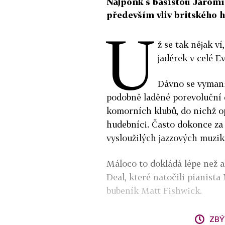
Najponk s basistou Jaromí
především vliv britského 
U
ž se tak nějak v
jadérek v celé E
Dávno se vymani
podobně laděné porevoluční 
komorních klubů, do nichž o
hudebníci. Často dokonce za 
vysloužilých jazzových muzik
Máloco to dokládá lépe než 
Deal, které natočili pianist
bubeník Matt Fishwick.
ZBÝ