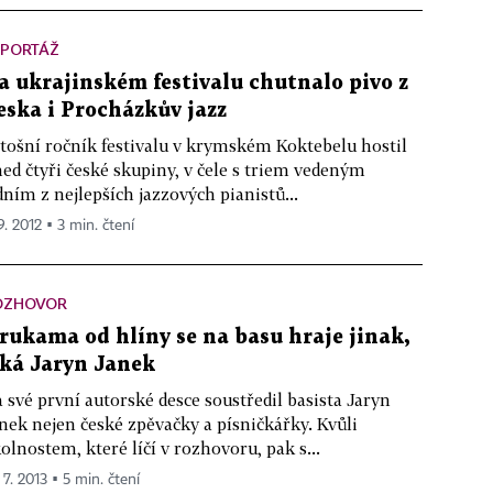
EPORTÁŽ
a ukrajinském festivalu chutnalo pivo z
eska i Procházkův jazz
tošní ročník festivalu v krymském Koktebelu hostil
ed čtyři české skupiny, v čele s triem vedeným
dním z nejlepších jazzových pianistů...
9. 2012 ▪ 3 min. čtení
OZHOVOR
 rukama od hlíny se na basu hraje jinak,
íká Jaryn Janek
 své první autorské desce soustředil basista Jaryn
nek nejen české zpěvačky a písničkářky. Kvůli
olnostem, které líčí v rozhovoru, pak s...
 7. 2013 ▪ 5 min. čtení