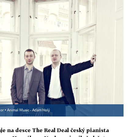
or ▪
Animal Music - Adam Holý
je na desce The Real Deal český pianista