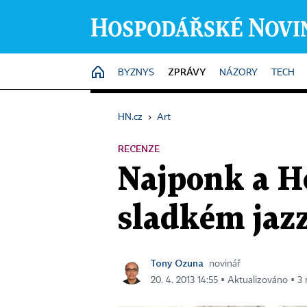
ZPRÁVY
HOME
BYZNYS
NÁZORY
TECH
HN.cz
›
Art
RECENZE
Najponk a Ho
sladkém jaz
Tony Ozuna
novinář
20. 4. 2013 14:55 ▪ Aktualizováno ▪ 3 