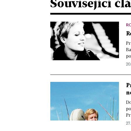
Související čl
R
R
Pr
Ba
po
20
P
n
Do
po
Pr
27.