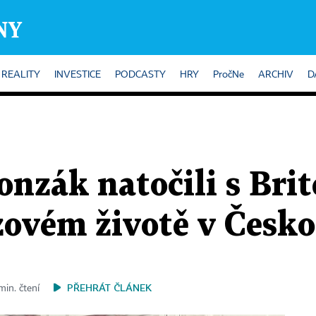
REALITY
INVESTICE
PODCASTY
HRY
PročNe
ARCHIV
D
nzák natočili s Bri
zovém životě v Česk
PŘEHRÁT ČLÁNEK
min. čtení