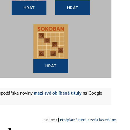
HRÁT
HRÁT
HRÁT
mezi své oblíbené tituly
ospodářské noviny
na Google
|
Předplatné HN+ je zcela bez reklam.