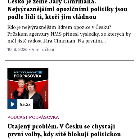
Česko je země Járy Cimrmana.
Nejvýraznějšími opozičními politiky jsou
podle lidí ti, kteří jim vládnou
Kdo je nejvýraznějším lídrem opozice v Česku?
Průzkum agentury NMS přinesl výsledky, ze kterých by
měl jistě radost Jára Cimrman. Na prvním...
10. 8. 2026 ▪ 4 min. čtení
55:23
PODCAST PODPÁSOVKA
Utajený problém. V Česku se chystají
první volby, kdy sítě blokují politickou