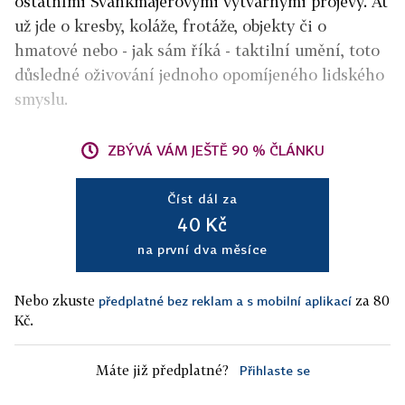
ostatními Švankmajerovými výtvarnými projevy. Ať
už jde o kresby, koláže, frotáže, objekty či o
hmatové nebo - jak sám říká - taktilní umění, toto
důsledné oživování jednoho opomíjeného lidského
smyslu.
ZBÝVÁ VÁM JEŠTĚ 90 % ČLÁNKU
Číst dál za
40 Kč
na první dva měsíce
Nebo zkuste
za 80
předplatné bez reklam a s mobilní aplikací
Kč.
Máte již předplatné?
Přihlaste se