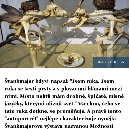
Autor ▪
ČTK
Švankmajer kdysi napsal: "Jsem ruka. Jsem
ruka se šesti prsty a s plovacími blánami mezi
nimi. Místo nehtů mám drobné, špičaté, mlsné
jazýčky, kterými olizuji svět." Všechno, čeho se
tato ruka dotkne, se proměňuje. A pravě tento
"autoportrét" nejlépe charakterizuje nynější
Švankmajerovu výstavu nazvanou Možnosti