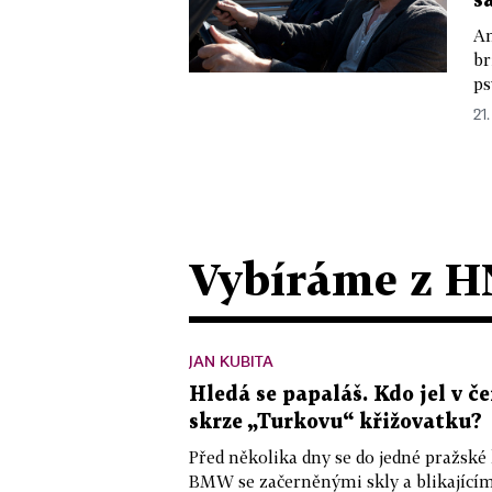
š
An
br
ps
21.
Vybíráme z H
JAN KUBITA
Hledá se papaláš. Kdo jel v
skrze „Turkovu“ křižovatku?
Před několika dny se do jedné pražské
BMW se začerněnými skly a blikající