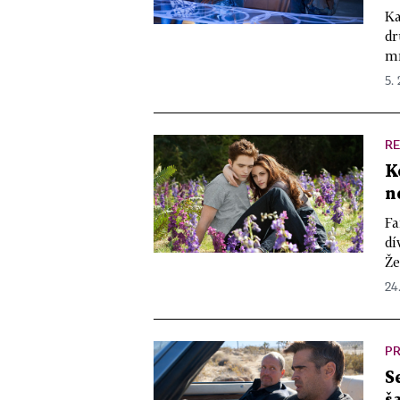
Ka
dr
mr
5. 
R
K
n
Fa
dí
Že
24
PR
S