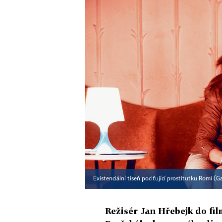
Existenciální tíseň pociťující prostitutku Romi (
Režisér Jan Hřebejk do fi