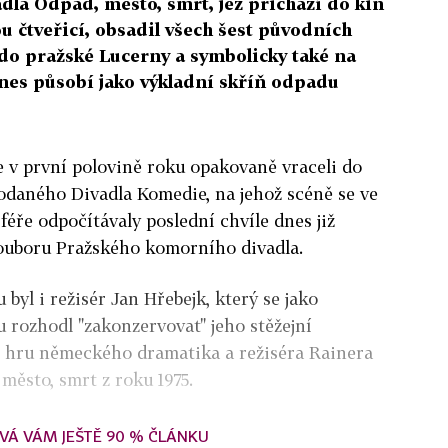
la Odpad, město, smrt, jež přichází do kin
ou čtveřicí, obsadil všech šest původních
l do pražské Lucerny a symbolicky také na
dnes působí jako výkladní skříň odpadu
e v první polovině roku opakovaně vraceli do
odaného Divadla Komedie, na jehož scéně se ve
éře odpočítávaly poslední chvíle dnes již
souboru Pražského komorního divadla.
byl i režisér Jan Hřebejk, který se jako
 rozhodl "zakonzervovat" jeho stěžejní
í hru německého dramatika a režiséra Rainera
ěsto, smrt z roku 1975.
VÁ VÁM JEŠTĚ 90 % ČLÁNKU