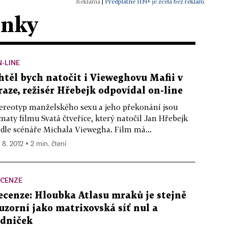
|
Předplatné HN+ je zcela bez reklam.
ánky
-LINE
htěl bych natočit i Vieweghovu Mafii v
raze, režisér Hřebejk odpovídal on-line
ereotyp manželského sexu a jeho překonání jsou
maty filmu Svatá čtveřice, který natočil Jan Hřebejk
dle scénáře Michala Viewegha. Film má...
 8. 2012 ▪ 2 min. čtení
ECENZE
ecenze: Hloubka Atlasu mraků je stejně
luzorní jako matrixovská síť nul a
edniček