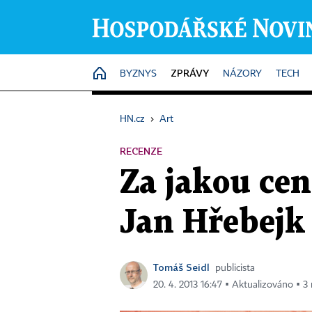
ZPRÁVY
HOME
BYZNYS
NÁZORY
TECH
HN.cz
›
Art
RECENZE
Za jakou cen
Jan Hřebejk
Tomáš Seidl
publicista
20. 4. 2013 16:47 ▪ Aktualizováno ▪ 3 