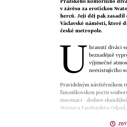
Pražského komorního divad
v závěsu za erotickou Svat
herců. Její děj pak zasadi
Václavské náměstí, které 
české metropole.
U
hranutí diváci s
beznadějně vypr
výjimečné atmosf
neexistujícího 
Pravidelným návštěvníkem tu 
fanouškovskou poctu souboru
inscenaci - dodnes skandáln
Wernera Fassbindera Odpad, m
ZBÝ