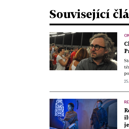
Související čl
ON
C
P
St
té
po
25.
R
R
i
j