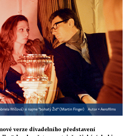
Gabriela Míčová) si najme "bohatý Žid" (Martin Finger)
Autor ▪
Aerofilms
lmové verze divadelního představení