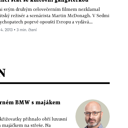
anci stát se kultovní gangsterkou
i svým druhým celovečerním filmem nezklamal
itský režisér a scenárista Martin McDonagh. V Sedmi
ychopatech poprvé opouští Evropu a vydává...
 4. 2013 ▪ 3 min. čtení
N
 černém BMW s majákem
 křižovatky přihnalo obří luxusní
m majáčkem na střeše. Na