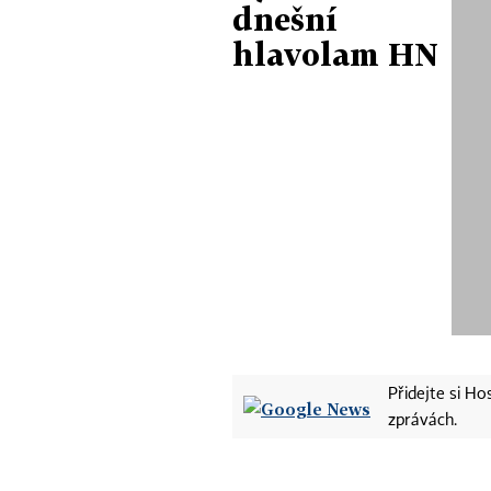
dnešní
hlavolam HN
Přidejte si H
zprávách.