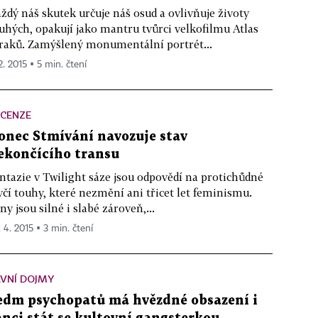
ždý náš skutek určuje náš osud a ovlivňuje životy
uhých, opakují jako mantru tvůrci velkofilmu Atlas
aků. Zamýšlený monumentální portrét...
2. 2015 ▪ 5 min. čtení
ECENZE
onec Stmívání navozuje stav
ekončícího transu
ntazie v Twilight sáze jsou odpovědí na protichůdné
včí touhy, které nezmění ani třicet let feminismu.
ny jsou silné i slabé zároveň,...
. 4. 2015 ▪ 3 min. čtení
VNÍ DOJMY
edm psychopatů má hvězdné obsazení i