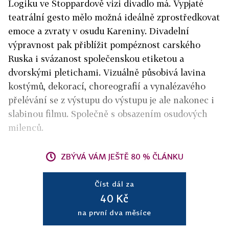
Logiku ve Stoppardově vizi divadlo má. Vypjaté
teatrální gesto mělo možná ideálně zprostředkovat
emoce a zvraty v osudu Kareniny. Divadelní
výpravnost pak přiblížit pompéznost carského
Ruska i svázanost společenskou etiketou a
dvorskými pletichami. Vizuálně působivá lavina
kostýmů, dekorací, choreografií a vynalézavého
přelévání se z výstupu do výstupu je ale nakonec i
slabinou filmu. Společně s obsazením osudových
milenců.
ZBÝVÁ VÁM JEŠTĚ 80 % ČLÁNKU
Číst dál za
40 Kč
na první dva měsíce