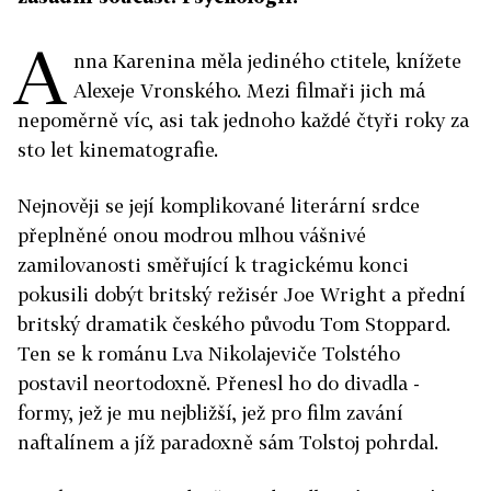
A
nna Karenina měla jediného ctitele, knížete
Alexeje Vronského. Mezi filmaři jich má
nepoměrně víc, asi tak jednoho každé čtyři roky za
sto let kinematografie.
Nejnověji se její komplikované literární srdce
přeplněné onou modrou mlhou vášnivé
zamilovanosti směřující k tragickému konci
pokusili dobýt britský režisér Joe Wright a přední
britský dramatik českého původu Tom Stoppard.
Ten se k románu Lva Nikolajeviče Tolstého
postavil neortodoxně. Přenesl ho do divadla -
formy, jež je mu nejbližší, jež pro film zavání
naftalínem a jíž paradoxně sám Tolstoj pohrdal.