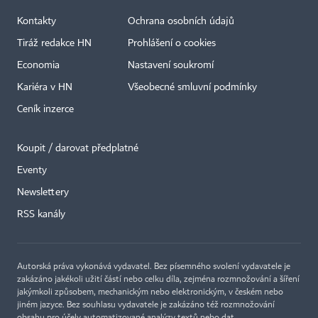
Kontakty
Ochrana osobních údajů
Tiráž redakce HN
Prohlášení o cookies
Economia
Nastavení soukromí
Kariéra v HN
Všeobecné smluvní podmínky
Ceník inzerce
Koupit / darovat předplatné
Eventy
Newslettery
RSS kanály
Autorská práva vykonává vydavatel. Bez písemného svolení vydavatele je
zakázáno jakékoli užití částí nebo celku díla, zejména rozmnožování a šíření
jakýmkoli způsobem, mechanickým nebo elektronickým, v českém nebo
jiném jazyce. Bez souhlasu vydavatele je zakázáno též rozmnožování
obsahu pro účely automatizované analýzy textů nebo dat