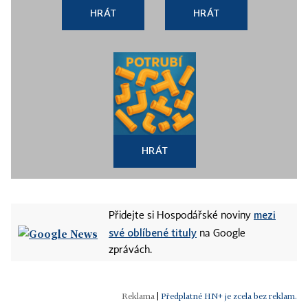
HRÁT
HRÁT
HRÁT
mezi
Přidejte si Hospodářské noviny
své oblíbené tituly
na Google
zprávách.
|
Předplatné HN+ je zcela bez reklam.