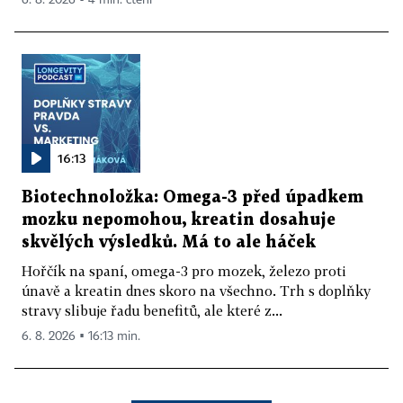
6. 8. 2026 ▪ 4 min. čtení
16:13
Biotechnoložka: Omega-3 před úpadkem
mozku nepomohou, kreatin dosahuje
skvělých výsledků. Má to ale háček
Hořčík na spaní, omega-3 pro mozek, železo proti
únavě a kreatin dnes skoro na všechno. Trh s doplňky
stravy slibuje řadu benefitů, ale které z...
6. 8. 2026 ▪ 16:13 min.