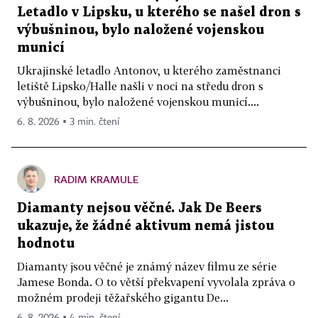
Letadlo v Lipsku, u kterého se našel dron s
výbušninou, bylo naložené vojenskou
municí
Ukrajinské letadlo Antonov, u kterého zaměstnanci
letiště Lipsko/Halle našli v noci na středu dron s
výbušninou, bylo naložené vojenskou municí....
6. 8. 2026 ▪ 3 min. čtení
RADIM KRAMULE
Diamanty nejsou věčné. Jak De Beers
ukazuje, že žádné aktivum nemá jistou
hodnotu
Diamanty jsou věčné je známý název filmu ze série
Jamese Bonda. O to větší překvapení vyvolala zpráva o
možném prodeji těžařského gigantu De...