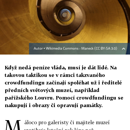
Autor ▪
Wikimedia Commons - Maneck (CC BY-SA 3.0)
Když nedá peníze vláda, musí je dát lidé. Na
takovou taktikou se v rámci takzvaného
crowdfundingu začínají spoléhat už i ředitelé
předních světových muzeí, například
pařížského Louvru. Pomocí crowdfundingu se
nakupují i obrazy či opravují památky.
M
áloco pro galeristy či majitele muzeí