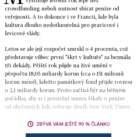
vystihuje letošní rok lépe než
crowdfunding neboli nutnost sbírat peníze od
veřejnosti. A to dokonce i ve Francii, kde byla
kultura dlouho nedotknutelná pro pravicové i
levicové vlády.
Letos se ale její rozpočet smrskl o 4 procenta, což
představuje vůbec první "škrt v kultuře" za bezmála
tři dekády. Příští rok půjde na živé umění v
přepočtu 18,05 miliardy korun (cca o 151 milionů
korun méně), kdežto památkový fond přijde rovnou
o 2,1 miliardy korun. Proto začíná být na běžném
pořádku, aby si i prestižní muzea říkaly o peníze
od obyčejných lidí, referuje deník New York Times.
ZBÝVÁ VÁM JEŠTĚ 90 % ČLÁNKU