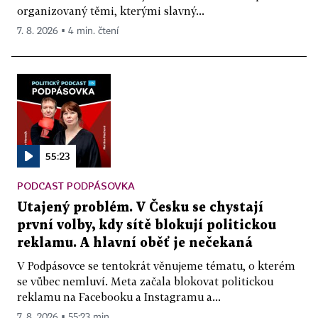
organizovaný těmi, kterými slavný...
7. 8. 2026 ▪ 4 min. čtení
55:23
PODCAST PODPÁSOVKA
Utajený problém. V Česku se chystají
první volby, kdy sítě blokují politickou
reklamu. A hlavní oběť je nečekaná
V Podpásovce se tentokrát věnujeme tématu, o kterém
se vůbec nemluví. Meta začala blokovat politickou
reklamu na Facebooku a Instagramu a...
7. 8. 2026 ▪ 55:23 min.