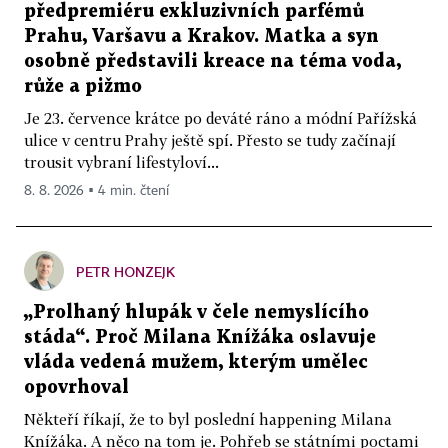
předpremiéru exkluzivních parfémů
Prahu, Varšavu a Krakov. Matka a syn
osobně představili kreace na téma voda,
růže a pižmo
Je 23. července krátce po deváté ráno a módní Pařížská
ulice v centru Prahy ještě spí. Přesto se tudy začínají
trousit vybraní lifestyloví...
8. 8. 2026 ▪ 4 min. čtení
PETR HONZEJK
„Prolhaný hlupák v čele nemyslícího
stáda“. Proč Milana Knížáka oslavuje
vláda vedená mužem, kterým umělec
opovrhoval
Někteří říkají, že to byl poslední happening Milana
Knížáka. A něco na tom je. Pohřeb se státními poctami