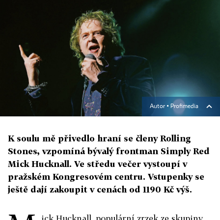
Autor ▪
Profimedia
K soulu mě přivedlo hraní se členy Rolling
Stones, vzpomíná bývalý frontman Simply Red
Mick Hucknall. Ve středu večer vystoupí v
pražském Kongresovém centru. Vstupenky se
ještě dají zakoupit v cenách od 1190 Kč výš.
ick Hucknall, populární zrzek ze skupiny