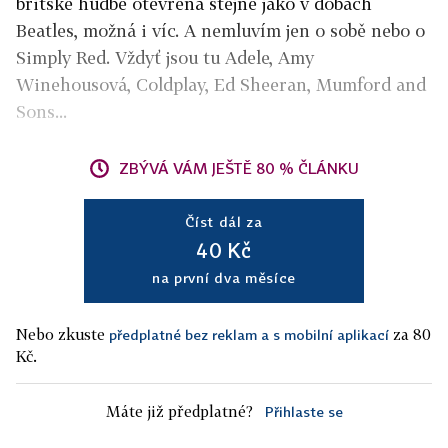
britské hudbě otevřená stejně jako v dobách
Beatles, možná i víc. A nemluvím jen o sobě nebo o
Simply Red. Vždyť jsou tu Adele, Amy
Winehousová, Coldplay, Ed Sheeran, Mumford and
Sons...
ZBÝVÁ VÁM JEŠTĚ 80 % ČLÁNKU
Číst dál za
40 Kč
na první dva měsíce
Nebo zkuste
za 80
předplatné bez reklam a s mobilní aplikací
Kč.
Máte již předplatné?
Přihlaste se