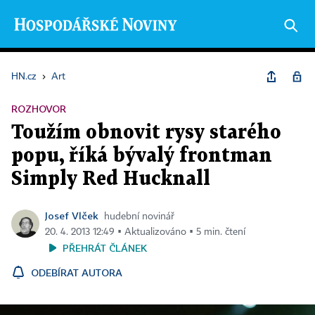
HN.cz
›
Art
ROZHOVOR
Toužím obnovit rysy starého
popu, říká bývalý frontman
Simply Red Hucknall
Josef Vlček
hudební novinář
20. 4. 2013 12:49 ▪ Aktualizováno ▪ 5 min. čtení
PŘEHRÁT ČLÁNEK
ODEBÍRAT AUTORA