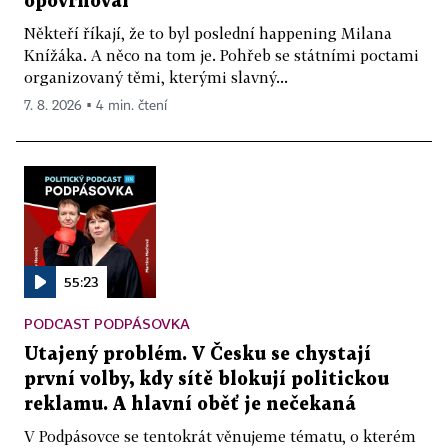
opovrhoval
Někteří říkají, že to byl poslední happening Milana
Knížáka. A něco na tom je. Pohřeb se státními poctami
organizovaný těmi, kterými slavný...
7. 8. 2026 ▪ 4 min. čtení
55:23
PODCAST PODPÁSOVKA
Utajený problém. V Česku se chystají
první volby, kdy sítě blokují politickou
reklamu. A hlavní oběť je nečekaná
V Podpásovce se tentokrát věnujeme tématu, o kterém