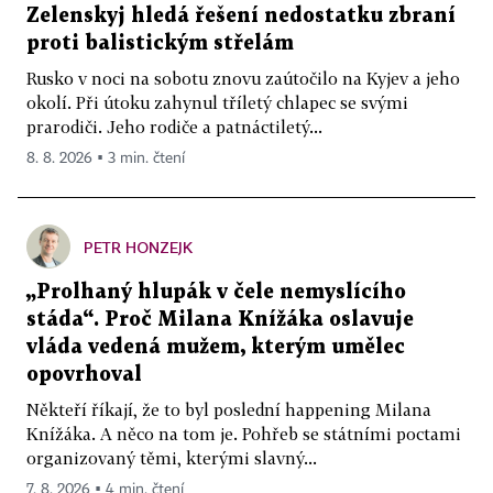
Zelenskyj hledá řešení nedostatku zbraní
proti balistickým střelám
Rusko v noci na sobotu znovu zaútočilo na Kyjev a jeho
okolí. Při útoku zahynul tříletý chlapec se svými
prarodiči. Jeho rodiče a patnáctiletý...
8. 8. 2026 ▪ 3 min. čtení
PETR HONZEJK
„Prolhaný hlupák v čele nemyslícího
stáda“. Proč Milana Knížáka oslavuje
vláda vedená mužem, kterým umělec
opovrhoval
Někteří říkají, že to byl poslední happening Milana
Knížáka. A něco na tom je. Pohřeb se státními poctami
organizovaný těmi, kterými slavný...
7. 8. 2026 ▪ 4 min. čtení