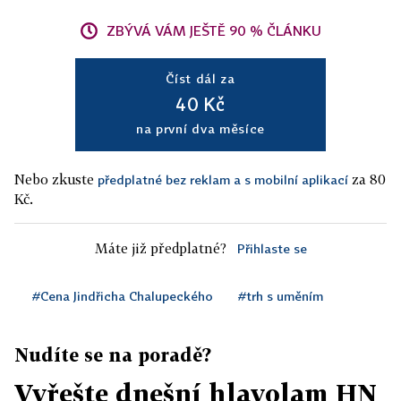
ZBÝVÁ VÁM JEŠTĚ 90 % ČLÁNKU
Číst dál za
40 Kč
na první dva měsíce
Nebo zkuste
za 80
předplatné bez reklam a s mobilní aplikací
Kč.
Máte již předplatné?
Přihlaste se
#Cena Jindřicha Chalupeckého
#trh s uměním
Nudíte se na poradě?
Vyřešte dnešní hlavolam HN