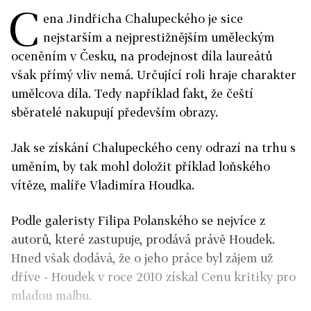
C
ena Jindřicha Chalupeckého je sice
nejstarším a nejprestižnějším uměleckým
oceněním v Česku, na prodejnost díla laureátů
však přímý vliv nemá. Určující roli hraje charakter
umělcova díla. Tedy například fakt, že čeští
sběratelé nakupují především obrazy.
Jak se získání Chalupeckého ceny odrazí na trhu s
uměním, by tak mohl doložit příklad loňského
vítěze, malíře Vladimíra Houdka.
Podle galeristy Filipa Polanského se nejvíce z
autorů, které zastupuje, prodává právě Houdek.
Hned však dodává, že o jeho práce byl zájem už
dříve - Houdek v roce 2010 získal Cenu kritiky pro
mladou malbu.