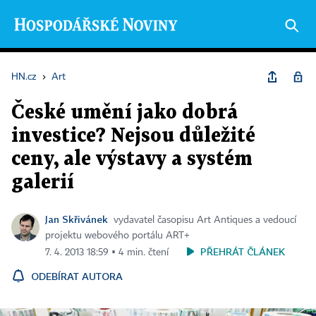
HN.cz
›
Art
České umění jako dobrá
investice? Nejsou důležité
ceny, ale výstavy a systém
galerií
Jan Skřivánek
vydavatel časopisu Art Antiques a vedoucí
projektu webového portálu ART+
PŘEHRÁT ČLÁNEK
7. 4. 2013 18:59 ▪ 4 min. čtení
ODEBÍRAT AUTORA