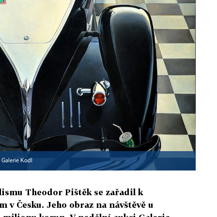
▪
Galerie Kodl
ismu Theodor Pištěk se zařadil k
m v Česku. Jeho obraz na návštěvě u