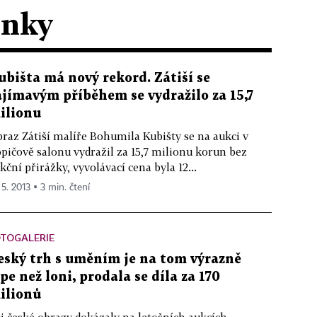
ánky
ubišta má nový rekord. Zátiší se
ajímavým příběhem se vydražilo za 15,7
ilionu
raz Zátiší malíře Bohumila Kubišty se na aukci v
pičově salonu vydražil za 15,7 milionu korun bez
kční přirážky, vyvolávací cena byla 12...
 5. 2013 ▪ 3 min. čtení
OTOGALERIE
eský trh s uměním je na tom výrazně
épe než loni, prodala se díla za 170
ilionů
i české obrazy dokázaly na letošních aukcích