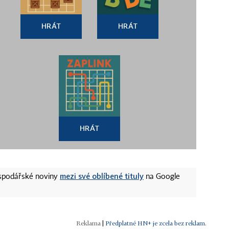
HRÁT
HRÁT
HRÁT
mezi své oblíbené tituly
ospodářské noviny
na Google
|
Předplatné HN+ je zcela bez reklam.