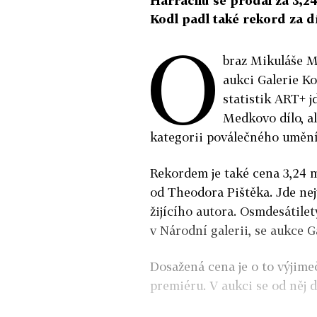
Harrachů se prodal za 3,24
Kodl padl také rekord za 
O
braz Mikuláše M
aukci Galerie Ko
statistik ART+ j
Medkovo dílo, a
kategorii poválečného umění
Rekordem je také cena 3,24 
od Theodora Pištěka. Jde nejv
žijícího autora. Osmdesátile
v Národní galerii, se aukce G
Dosažená cena je o to výjimeč
premiéru. V aukci se od něj d