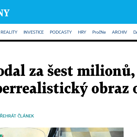
REALITY
INVESTICE
PODCASTY
HRY
PročNe
ARCHIV
D
dal za šest milionů,
perrealistický obraz 
ŘEHRÁT ČLÁNEK