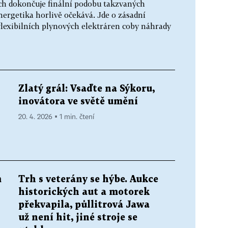
ch dokončuje finální podobu takzvaných
ergetika horlivě očekává. Jde o zásadní
flexibilních plynových elektráren coby náhrady
Zlatý grál: Vsaďte na Sýkoru,
inovátora ve světě umění
20. 4. 2026 ▪ 1 min. čtení
m
Trh s veterány se hýbe. Aukce
historických aut a motorek
překvapila, půllitrová Jawa
už není hit, jiné stroje se