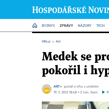
ZPRÁVY
HOME
BYZNYS
NÁZORY
TECH
HN.cz
›
Art
Medek se pro
pokořil i hy
ART+
portál o trhu s uměním
P
19. 5. 2013 18:48 ▪ 2 min. čtení