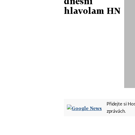
dnešní
hlavolam HN
Přidejte si H
zprávách.