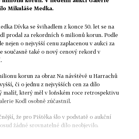
 milionu korun. V nedělní aukci Galerie
dílo Mikuláše Medka.
edka Dívka se švihadlem z konce 50. let se na
dl prodal za rekordních 6 milionů korun. Podle
de nejen o nejvyšší cenu zaplacenou v aukci za
le současně také o nový cenový rekord v
.
milionu korun za obraz Na návštěvě u Harrachů
yšší, či o jednu z nejvyšších cen za dílo
tý malíř, který měl v loňském roce retrospektivu
alerie Kodl osobně zúčastnil.
nější, že pro Pištěka šlo v podstatě o aukční
osud žádné srovnatelné dílo neobjevilo.