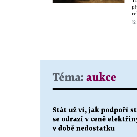
př
re
12.
Téma:
aukce
Stát už ví, jak podpoří 
se odrazí v ceně elektřin
v době nedostatku