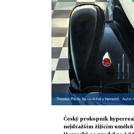
Theodor Pištěk: Na návštěvě u Harrachů
Autor 
Český prokopník hyperreal
nejdražším žijícím umělců