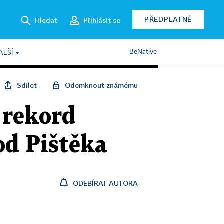
PŘEDPLATNÉ
Hledat
Přihlásit se
BeNative
ALŠÍ
Sdílet
Odemknout známému
 rekord
od Pištěka
ODEBÍRAT AUTORA