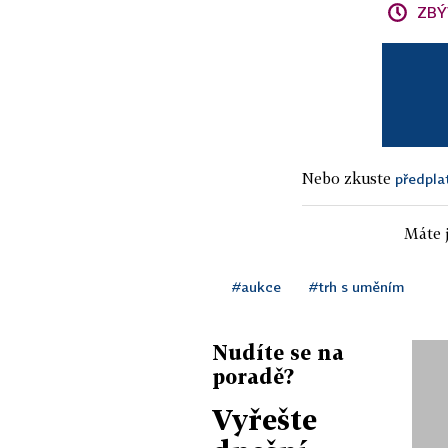
ZBÝ
Nebo zkuste
předpla
Máte j
#aukce
#trh s uměním
Nudíte se na
poradě?
Vyřešte