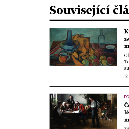
Související čl
K
z
m
Ob
To
au
12.
F
Č
l
m
Tř