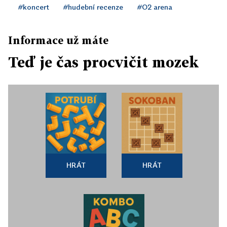
#koncert
#hudební recenze
#O2 arena
Informace už máte
Teď je čas procvičit mozek
HRÁT
HRÁT