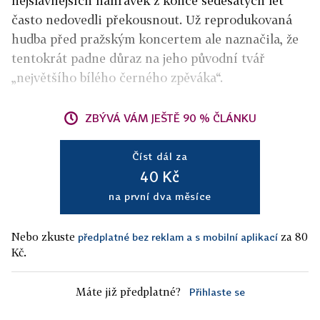
nejslavnějších nahrávek z konce šedesátých let
často nedovedli překousnout. Už reprodukovaná
hudba před pražským koncertem ale naznačila, že
tentokrát padne důraz na jeho původní tvář
„největšího bílého černého zpěváka“.
ZBÝVÁ VÁM JEŠTĚ 90 % ČLÁNKU
Číst dál za
40 Kč
na první dva měsíce
Nebo zkuste
za 80
předplatné bez reklam a s mobilní aplikací
Kč.
Máte již předplatné?
Přihlaste se