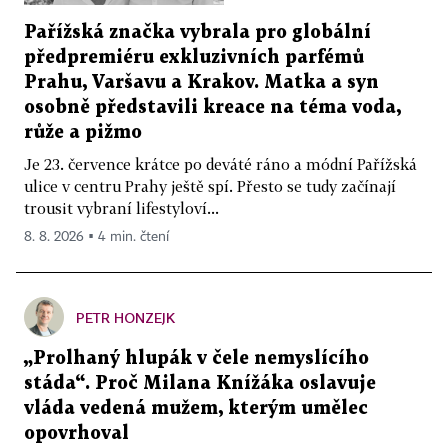
Pařížská značka vybrala pro globální
předpremiéru exkluzivních parfémů
Prahu, Varšavu a Krakov. Matka a syn
osobně představili kreace na téma voda,
růže a pižmo
Je 23. července krátce po deváté ráno a módní Pařížská
ulice v centru Prahy ještě spí. Přesto se tudy začínají
trousit vybraní lifestyloví...
8. 8. 2026 ▪ 4 min. čtení
PETR HONZEJK
„Prolhaný hlupák v čele nemyslícího
stáda“. Proč Milana Knížáka oslavuje
vláda vedená mužem, kterým umělec
opovrhoval