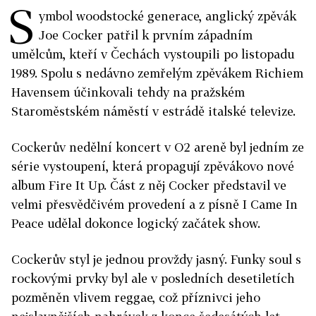
S
ymbol woodstocké generace, anglický zpěvák
Joe Cocker patřil k prvním západním
umělcům, kteří v Čechách vystoupili po listopadu
1989. Spolu s nedávno zemřelým zpěvákem Richiem
Havensem účinkovali tehdy na pražském
Staroměstském náměstí v estrádě italské televize.
Cockerův nedělní koncert v O2 areně byl jedním ze
série vystoupení, která propagují zpěvákovo nové
album Fire It Up. Část z něj Cocker představil ve
velmi přesvědčivém provedení a z písně I Came In
Peace udělal dokonce logický začátek show.
Cockerův styl je jednou provždy jasný. Funky soul s
rockovými prvky byl ale v posledních desetiletích
pozměněn vlivem reggae, což příznivci jeho