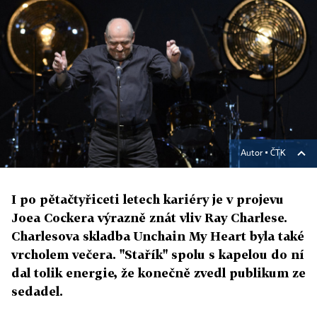
Autor ▪
ČTK
I po pětačtyřiceti letech kariéry je v projevu
Joea Cockera výrazně znát vliv Ray Charlese.
Charlesova skladba Unchain My Heart byla také
vrcholem večera. "Stařík" spolu s kapelou do ní
dal tolik energie, že konečně zvedl publikum ze
sedadel.