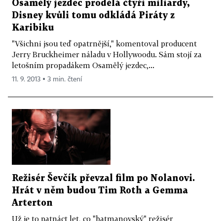
Osamělý jezdec prodělá čtyři miliardy,
Disney kvůli tomu odkládá Piráty z
Karibiku
"Všichni jsou teď opatrnější," komentoval producent
Jerry Bruckheimer náladu v Hollywoodu. Sám stojí za
letošním propadákem Osamělý jezdec,...
11. 9. 2013 ▪ 3 min. čtení
Režisér Ševčík převzal film po Nolanovi.
Hrát v něm budou Tim Roth a Gemma
Arterton
Už je to patnáct let, co "batmanovský" režisér