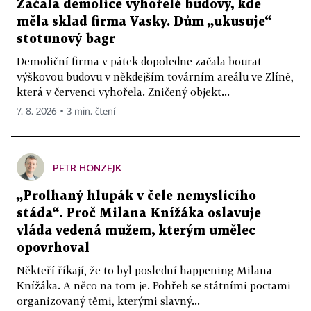
Začala demolice vyhořelé budovy, kde
měla sklad firma Vasky. Dům „ukusuje“
stotunový bagr
Demoliční firma v pátek dopoledne začala bourat
výškovou budovu v někdejším továrním areálu ve Zlíně,
která v červenci vyhořela. Zničený objekt...
7. 8. 2026 ▪ 3 min. čtení
PETR HONZEJK
„Prolhaný hlupák v čele nemyslícího
stáda“. Proč Milana Knížáka oslavuje
vláda vedená mužem, kterým umělec
opovrhoval
Někteří říkají, že to byl poslední happening Milana
Knížáka. A něco na tom je. Pohřeb se státními poctami
organizovaný těmi, kterými slavný...