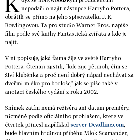
K
nepodařilo najít nástupce Harryho Pottera,
obrátili se přímo na jeho spisovatelku J. K.
Rowlingovou. Ta pro studio Warner Bros. napíše
film podle své knihy Fantastická zvířata a kde je
najít.
V ní popisuje, jaká fauna žije ve světě Harryho
Pottera. Čtenáři zjistili, "kde žije pětinoh, čím se
živí kluběnka a proč není dobrý nápad nechávat za
dveřmi mléko pro bodloše," jak se píše také v
anotaci českého vydání z roku 2002.
Snímek zatím nemá režiséra ani datum premiéry,
nicméně podle oficiálního prohlášení, které ve
čtvrtek přinesl například
server Deadline.com
,
bude hlavním hrdinou příběhu Mlok Scamander,