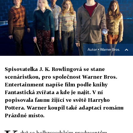
Autor ▪
Warner Bros.
Spisovatelka J. K. Rowlingová se stane
scenáristkou, pro společnost Warner Bros.
Entertainment napíše film podle knihy
Fantastická zvířata a kde je najít. V ní
popisovala faunu žijící ve světě Harryho
Pottera. Warner koupil také adaptaci románu
Prázdné místo.
dyž se hollywoodským producentům