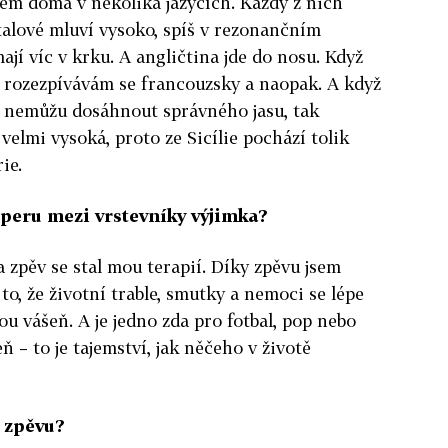
em doma v několika jazycích. Každý z nich
Italové mluví vysoko, spíš v rezonančním
mají víc v krku. A angličtina jde do nosu. Když
, rozezpívávám se francouzsky a naopak. A když
 nemůžu dosáhnout správného jasu, tak
e velmi vysoká, proto ze Sicílie pochází tolik
ie.
 operu mezi vrstevníky výjimka?
a zpěv se stal mou terapií. Díky zpěvu jsem
to, že životní trable, smutky a nemoci se lépe
u vášeň. A je jedno zda pro fotbal, pop nebo
ň – to je tajemství, jak něčeho v životě
e zpěvu?