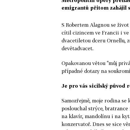
Metropolitní opery přenáše
emigrantů přitom zahájil s
S Robertem Alagnou se život 
cítil cizincem ve Francii i v
dvacetiletou dceru Ornellu, 
devětadvacet.
Opakovanou větou "můj privá
případné dotazy na soukrom
Je pro vás sicilský původ 
Samozřejmě, moje rodina se 
poslouchal strýce, bratrance i
na klavír, mandolínu i na kyt
konzervatoř. Dnes se sice vě