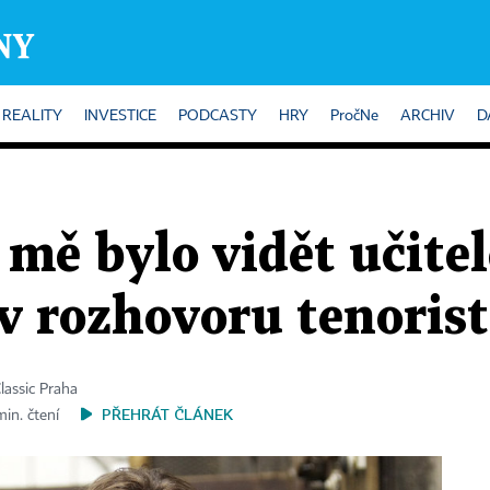
REALITY
INVESTICE
PODCASTY
HRY
PročNe
ARCHIV
D
 mě bylo vidět učite
 v rozhovoru tenoris
lassic Praha
PŘEHRÁT ČLÁNEK
min. čtení