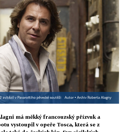
ž zvítězil v Pavarottiho pěvecké soutěži
Autor ▪
Archiv Roberta Alagny
Alagni má měkký francouzský přízvuk a
otu vystoupil v opeře Tosca, která se z