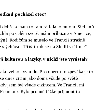
, odkud pocházel otec?
lmi dobře a mám to tam rád. Jako mnoho Sicilanů
rchla po celém světě: mám příbuzné v Americe,
ýně. Rodičům se muselo ve Francii strašně
 slýchával: "Příští rok se na Sicílii vrátíme."
jí kulturou a jazyky, v nichž jste vyrůstal?
ako velkou výhodu. Pro operního zpěváka je to
 se dnes cítím jako doma všude po světě,
 kdy jsem byl všude cizincem. Ve Francii mi
yl Francouz. Bylo pro mě těžké přijmout to