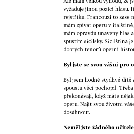
Ale mám velkou výhodu, že js
vyžaduje jinou pozici hlasu. 
rejstříku. Francouzi to zase 
mám zpívat operu v italštině
mám opravdu unavený hlas a
spustím sicilsky. Sicilština j
dobrých tenorů operní histor
Byl jste se svou vášní pro
Byl jsem hodně stydlivé dítě 
spoustu věcí pochopil. Třeba 
překonávají, když máte nějako
operu. Najít svou životní váše
dosáhnout.
Neměl jste žádného učitel