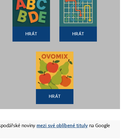
HRÁT
HRÁT
HRÁT
mezi své oblíbené tituly
ospodářské noviny
na Google