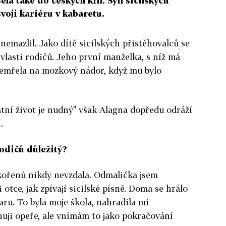
la také do českých kin. Syn sicilských
voji kariéru v kabaretu.
nemazlil. Jako dítě sicilských přistěhovalců se
e vlasti rodičů. Jeho první manželka, s níž má
zemřela na mozkový nádor, když mu bylo
tní život je nudný" však Alagna dopředu odráží
í.
rodičů důležitý?
kořenů nikdy nevzdala. Odmalička jsem
 otce, jak zpívají sicilské písně. Doma se hrálo
aru. To byla moje škola, nahradila mi
nuji opeře, ale vnímám to jako pokračování