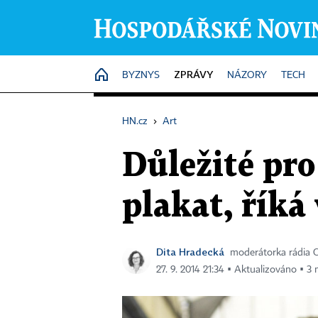
ZPRÁVY
HOME
BYZNYS
NÁZORY
TECH
HN.cz
›
Art
Důležité pro
plakat, říká
Dita Hradecká
moderátorka rádia C
27. 9. 2014 21:34 ▪ Aktualizováno ▪ 3 