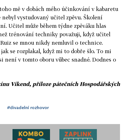
 toho mě v dobách mého účinkování v kabaretu
ně nebyl vystudovaný učitel zpěvu. Školení
tní. Učitel může během týdne zpěváku hlas
 než trénování techniky považuji, když učitel
 Ruiz se mnou nikdy nemluvil o technice.
 jak se rozplakal, když mi to dobře šlo. To mi
t si není v tomto oboru vůbec snadné. Dodnes o
zínu Víkend, příloze pátečních Hospodářských
#divadelní rozhovor