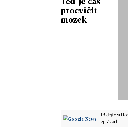
Teď je čas
procvičit
mozek
Přidejte si H
zprávách.