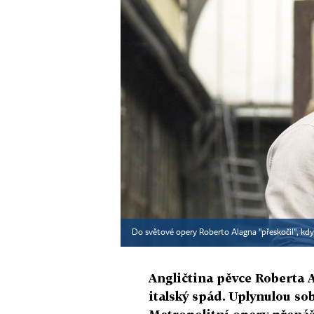
Do světové opery Roberto Alagna "přeskočil", kdy
Angličtina pěvce Roberta 
italský spád. Uplynulou sob