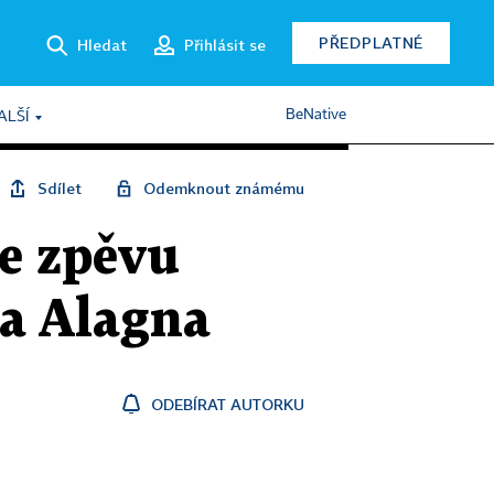
PŘEDPLATNÉ
Hledat
Přihlásit se
BeNative
ALŠÍ
Sdílet
Odemknout známému
le zpěvu
ta Alagna
ODEBÍRAT AUTORKU