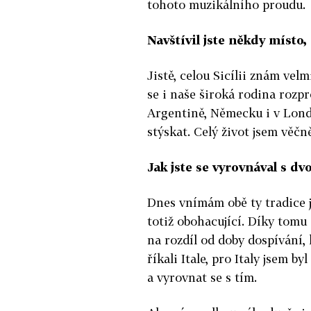
tohoto muzikálního proudu.
Navštívil jste někdy místo
Jistě, celou Sicílii znám ve
se i naše široká rodina rozp
Argentině, Německu i v Lond
stýskat. Celý život jsem věčně
Jak jste se vyrovnával s dvo
Dnes vnímám obě ty tradice j
totiž obohacující. Díky tomu
na rozdíl od doby dospívání,
říkali Itale, pro Italy jsem b
a vyrovnat se s tím.