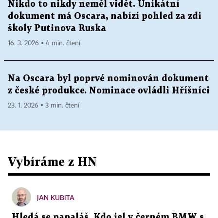
Nikdo to nikdy neměl vidět. Unikátní
dokument má Oscara, nabízí pohled za zdi
školy Putinova Ruska
16. 3. 2026 ▪ 4 min. čtení
Na Oscara byl poprvé nominován dokument
z české produkce. Nominace ovládli Hříšníci
23. 1. 2026 ▪ 3 min. čtení
Vybíráme z HN
JAN KUBITA
Hledá se papaláš. Kdo jel v černém BMW s