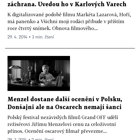
záchrana. Uvedou ho v Karlových Varech
K digitalizované podobě filmu Markéta Lazarová, Hoří,
má panenko a Všichni moji rodáci přibude v příštím
roce čtvrtý snímek. Obnova filmového...
29. 4. 2014 ▪ 3 min. čtení
Menzel dostane další ocenění v Polsku,
Donšajni ale na Oscarech nemají šanci
Polský festival nezávislých filmů Grand OFF udělí
režisérovi Jiřímu Menzelovi cenu za celoživotní
přínos. Ocenění oscarový filmař převezme...