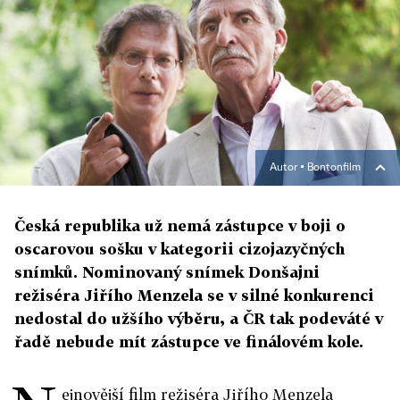
Autor ▪
Bontonfilm
Česká republika už nemá zástupce v boji o
oscarovou sošku v kategorii cizojazyčných
snímků. Nominovaný snímek Donšajni
režiséra Jiřího Menzela se v silné konkurenci
nedostal do užšího výběru, a ČR tak podeváté v
řadě nebude mít zástupce ve finálovém kole.
ejnovější film režiséra Jiřího Menzela