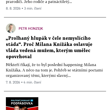
prarodiči. Jeho rodiče a patnáctiletý...
8. 8. 2026 ▪ 3 min. čtení
PETR HONZEJK
„Prolhaný hlupák v čele nemyslícího
stáda“. Proč Milana Knížáka oslavuje
vláda vedená mužem, kterým umělec
opovrhoval
Někteří říkají, že to byl poslední happening Milana
Knížáka. A něco na tom je. Pohřeb se státními poctami
organizovaný těmi, kterými slavný...
7. 8. 2026 ▪ 4 min. čtení