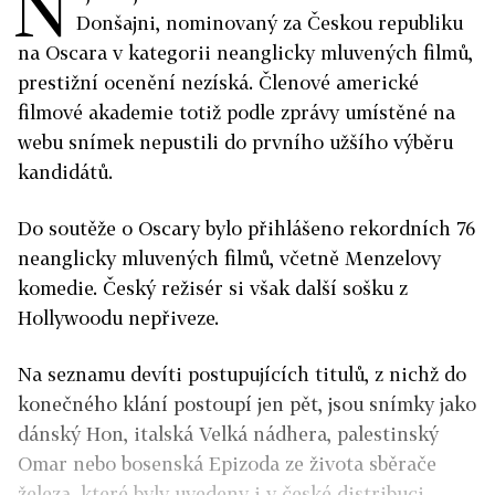
N
Donšajni, nominovaný za Českou republiku
na Oscara v kategorii neanglicky mluvených filmů,
prestižní ocenění nezíská. Členové americké
filmové akademie totiž podle zprávy umístěné na
webu snímek nepustili do prvního užšího výběru
kandidátů.
Do soutěže o Oscary bylo přihlášeno rekordních 76
neanglicky mluvených filmů, včetně Menzelovy
komedie. Český režisér si však další sošku z
Hollywoodu nepřiveze.
Na seznamu devíti postupujících titulů, z nichž do
konečného klání postoupí jen pět, jsou snímky jako
dánský Hon, italská Velká nádhera, palestinský
Omar nebo bosenská Epizoda ze života sběrače
železa, které byly uvedeny i v české distribuci.