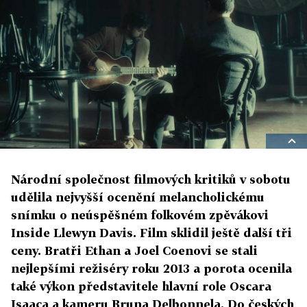
Národní společnost filmových kritiků v sobotu
udělila nejvyšší ocenění melancholickému
snímku o neúspěšném folkovém zpěvákovi
Inside Llewyn Davis. Film sklidil ještě další tři
ceny. Bratři Ethan a Joel Coenovi se stali
nejlepšími režiséry roku 2013 a porota ocenila
také výkon představitele hlavní role Oscara
Isaaca a kameru Bruna Delbonnela. Do českých