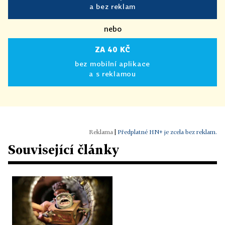
a bez reklam
nebo
ZA 40 KČ
bez mobilní aplikace
a s reklamou
|
Předplatné HN+ je zcela bez reklam.
Související články