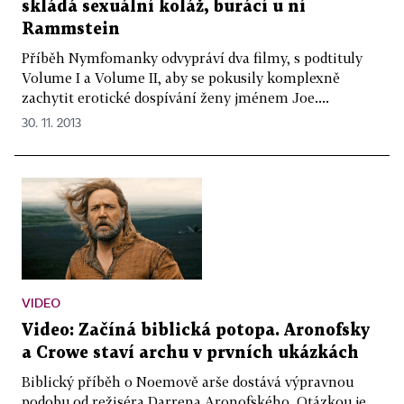
skládá sexuální koláž, burácí u ní
Rammstein
Příběh Nymfomanky odvypráví dva filmy, s podtituly
Volume I a Volume II, aby se pokusily komplexně
zachytit erotické dospívání ženy jménem Joe....
30. 11. 2013
VIDEO
Video: Začíná biblická potopa. Aronofsky
a Crowe staví archu v prvních ukázkách
Biblický příběh o Noemově arše dostává výpravnou
podobu od režiséra Darrena Aronofského. Otázkou je,