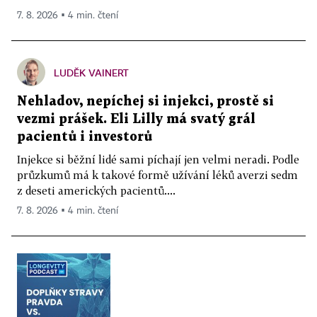
7. 8. 2026 ▪ 4 min. čtení
LUDĚK VAINERT
Nehladov, nepíchej si injekci, prostě si
vezmi prášek. Eli Lilly má svatý grál
pacientů i investorů
Injekce si běžní lidé sami píchají jen velmi neradi. Podle
průzkumů má k takové formě užívání léků averzi sedm
z deseti amerických pacientů....
7. 8. 2026 ▪ 4 min. čtení