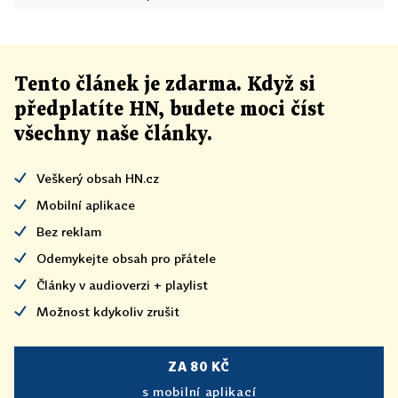
Tento článek
je
zdarma. Když si
předplatíte HN, budete moci číst
všechny naše články
.
Veškerý obsah HN.cz
Mobilní aplikace
Bez reklam
Odemykejte obsah pro přátele
Články v audioverzi + playlist
Možnost kdykoliv zrušit
ZA 80 KČ
s mobilní aplikací