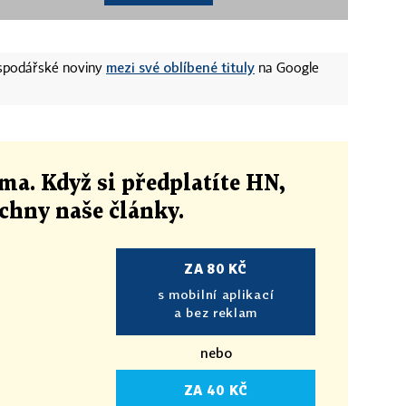
mezi své oblíbené tituly
ospodářské noviny
na Google
ma. Když si předplatíte HN,
echny naše články
.
ZA 80 KČ
s mobilní aplikací
a bez reklam
nebo
ZA 40 KČ