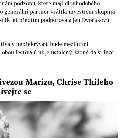
trunám podzimu, které mají dlouhodobého
o generální partner vrátila investiční skupina
lik let předtím podporovala jen Dvořákovu
stivaly nepřekrývají, bude mezi nimi
obou festivalů už je ustálený, žádné další fúze
vezou Marizu, Chrise Thileho
ívejte se