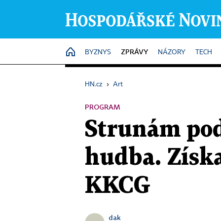
ZPRÁVY
HOME
BYZNYS
NÁZORY
TECH
HN.cz
›
Art
PROGRAM
Strunám pod
hudba. Získ
KKCG
dak