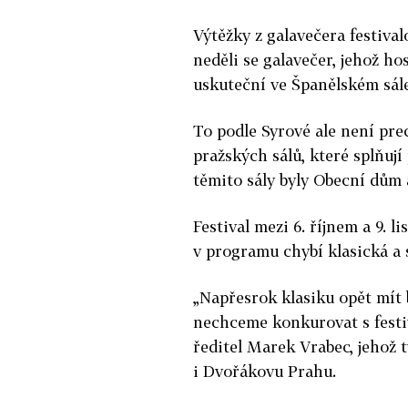
Výtěžky z galavečera festiva
neděli se galavečer, jehož ho
uskuteční ve Španělském sál
To podle Syrové ale není pre
pražských sálů, které splňuj
těmito sály byly Obecní dům 
Festival mezi 6. říjnem a 9. 
v programu chybí klasická a 
„Napřesrok klasiku opět mít 
nechceme konkurovat s festi
ředitel Marek Vrabec, jehož 
i Dvořákovu Prahu.