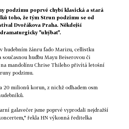
ny podzimu poprvé chybí klasická a stará
edků toho, že tým Strun podzimu se od
estival Dvořákova Praha. Někdejší
 dramaturgicky "uhýbat".
 v hudebním žánru fado Marizu, cellistku
a současnou hudbu Mayu Beiserovou či
 na mandolínu Chrise Thileho přivítá letošní
truny podzimu.
a 20 milionů korun, z nichž odhadem osm
hudebníků.
rní galavečer jsme poprvé vyprodali nejdražší
koncertem,“ řekla HN výkonná ředitelka