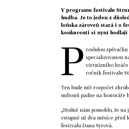
V programu festivalu Stru
hudba. Je to jeden z důsl
loňska zároveň stará i o f
konkurenti si nyní hodlají
P
roslulou zpěvačku
specializovanou n
virtuózního hráče
ročník festivalu S
Ten bude mít rozpočet zhrub
milionů padne na honoráře 
„Hodně nám pomohlo, že na ja
vstupné už dva měsíce před 
festivalu Dana Syrová.