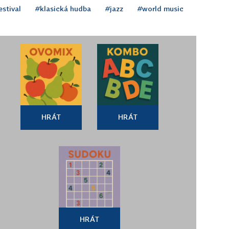
estival
#klasická hudba
#jazz
#world music
HRÁT
HRÁT
HRÁT