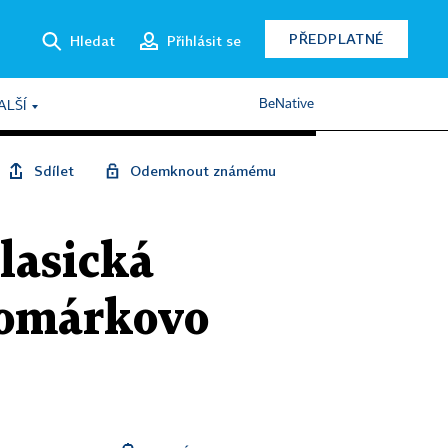
PŘEDPLATNÉ
Hledat
Přihlásit se
BeNative
ALŠÍ
Sdílet
Odemknout známému
lasická
Komárkovo