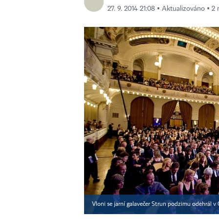
27. 9. 2014 21:08 ▪ Aktualizováno ▪ 2 
Vloni se jarní galavečer Strun podzimu odehrál