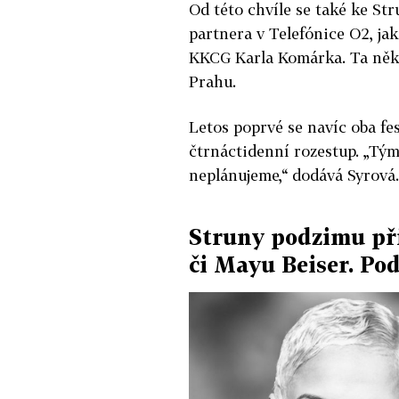
Od této chvíle se také ke S
partnera v Telefónice O2, jak
KKCG Karla Komárka. Ta něko
Prahu.
Letos poprvé se navíc oba fe
čtrnáctidenní rozestup. „Tým 
neplánujeme,“ dodává Syrová.
Struny podzimu při
či Mayu Beiser. Pod