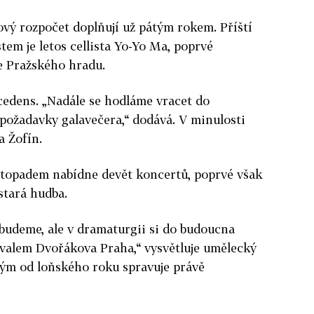
lový rozpočet doplňují už pátým rokem. Příští
stem je letos cellista Yo-Yo Ma, poprvé
e Pražského hradu.
cedens. „Nadále se hodláme vracet do
í požadavky galavečera,“ dodává. V minulosti
a Žofín.
listopadem nabídne devět koncertů, poprvé však
stará hudba.
budeme, ale v dramaturgii si do budoucna
valem Dvořákova Praha,“ vysvětluje umělecký
tým od loňského roku spravuje právě