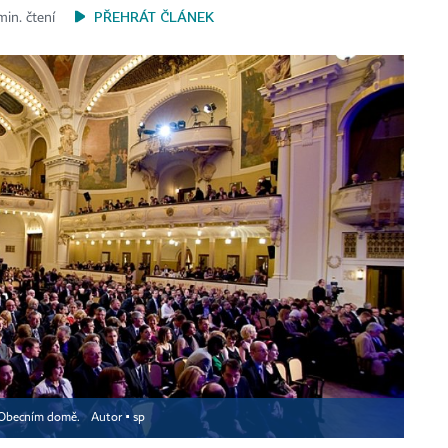
PŘEHRÁT ČLÁNEK
min. čtení
 v Obecním domě.
Autor ▪
sp