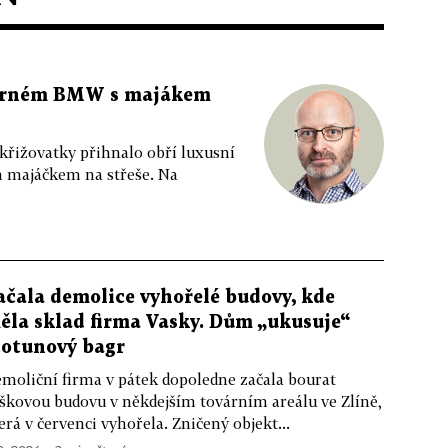
 černém BMW s majákem
 křižovatky přihnalo obří luxusní
m majáčkem na střeše. Na
ačala demolice vyhořelé budovy, kde
ěla sklad firma Vasky. Dům „ukusuje“
totunový bagr
moliční firma v pátek dopoledne začala bourat
škovou budovu v někdejším továrním areálu ve Zlíně,
erá v červenci vyhořela. Zničený objekt...