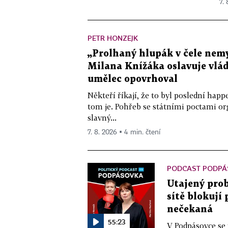
7.
PETR HONZEJK
„Prolhaný hlupák v čele nemy
Milana Knížáka oslavuje vlá
umělec opovrhoval
Někteří říkají, že to byl poslední ha
tom je. Pohřeb se státními poctami o
slavný...
7. 8. 2026 ▪ 4 min. čtení
PODCAST PODPÁ
Utajený prob
sítě blokují
nečekaná
55:23
V Podpásovce se