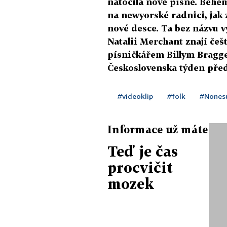
natočila nové písně. Během
na newyorské radnici, jak 
nové desce. Ta bez názvu v
Natalii Merchant znají češ
písničkářem Billym Bragg
Československa týden pře
#videoklip
#folk
#Nones
Informace už máte
Teď je čas
procvičit
mozek