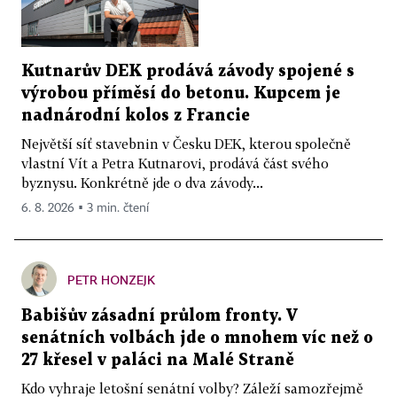
Kutnarův DEK prodává závody spojené s
výrobou příměsí do betonu. Kupcem je
nadnárodní kolos z Francie
Největší síť stavebnin v Česku DEK, kterou společně
vlastní Vít a Petra Kutnarovi, prodává část svého
byznysu. Konkrétně jde o dva závody...
6. 8. 2026 ▪ 3 min. čtení
PETR HONZEJK
Babišův zásadní průlom fronty. V
senátních volbách jde o mnohem víc než o
27 křesel v paláci na Malé Straně
Kdo vyhraje letošní senátní volby? Záleží samozřejmě