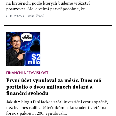
na kritériích, podle kterých budeme vítězství
posuzovat. Ale je velmi pravděpodobné, že...
6. 8. 2026 ▪ 5 min. čtení
FINANČNÍ NEZÁVISLOST
První účet vynuloval za měsíc. Dnes má
portfolio o dvou milionech dolarů a
finanční svobodu
Jakub z blogu FinHacker začal investiční cestu opačně,
než by dnes radil začátečníkům: jako student vletěl na
forex s pákou 1 : 200, vynuloval...