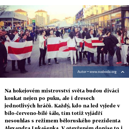
Autor ▪
www.svaboda.org
Na hokejovém mistrovství světa budou diváci
koukat nejen po puku, ale i dresech
jednotlivých hráčů. Každý, kdo na led vyjede v
bílo-červeno-bílé šále, tím totiž vyjádří
nesouhlas s režimem běloruského prezidenta
Alexandra Lukašenka. V otevřeném dopise to i