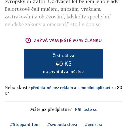
evropský diktátor. Už dvacet let během jeho vlády
Bělorusové čelí mučení, únosům, vraždám,
zastrašování a obtěžování, kdykoliv zpochybní
nelidské zákony a omezení,” stojí v dopise.
ZBÝVÁ VÁM JEŠTĚ 90 % ČLÁNKU
Číst dál za
40 Kč
na první dva měsíce
Nebo zkuste
za 80
předplatné bez reklam a s mobilní aplikací
Kč.
Máte již předplatné?
Přihlaste se
#Stoppard Tom
#svoboda slova
#cenzura