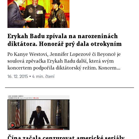
Erykah Badu zpívala na narozeninách
diktátora. Honorář prý dala otrokyním
Po Kanye Westovi, Jennifer Lopezové či Beyoncé je
soulová zpěvačka Erykah Badu další, která svým
koncertem podpořila diktátorský režim. Koncem...
16. 12. 2015 ▪ 4 min. čtení
Čína začala cenzurovat americké seriály