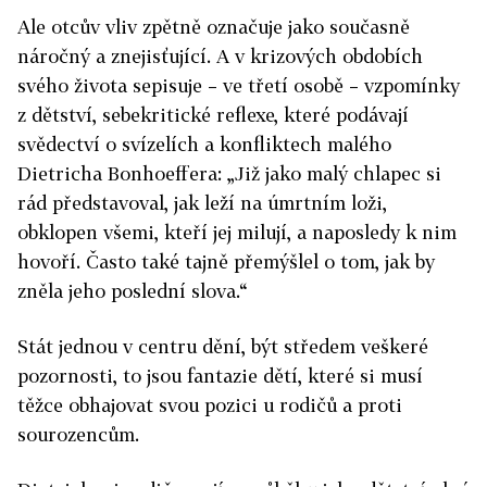
Ale otcův vliv zpětně označuje jako současně
náročný a znejisťující. A v krizových obdobích
svého života sepisuje – ve třetí osobě – vzpomínky
z dětství, sebekritické reflexe, které podávají
svědectví o svízelích a konfliktech malého
Dietricha Bonhoeffera: „Již jako malý chlapec si
rád představoval, jak leží na úmrtním loži,
obklopen všemi, kteří jej milují, a naposledy k nim
hovoří. Často také tajně přemýšlel o tom, jak by
zněla jeho poslední slova.“
Stát jednou v centru dění, být středem veškeré
pozornosti, to jsou fantazie dětí, které si musí
těžce obhajovat svou pozici u rodičů a proti
sourozencům.