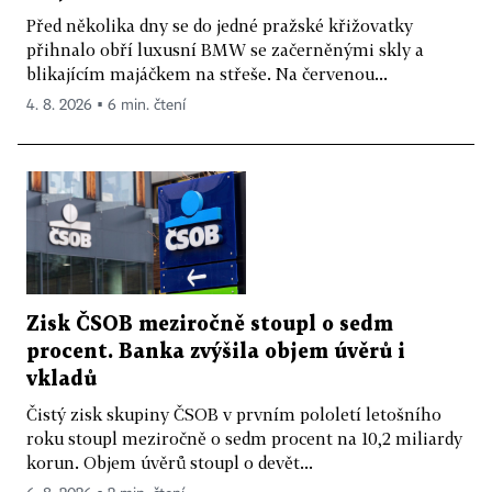
Před několika dny se do jedné pražské křižovatky
přihnalo obří luxusní BMW se začerněnými skly a
blikajícím majáčkem na střeše. Na červenou...
4. 8. 2026 ▪ 6 min. čtení
Zisk ČSOB meziročně stoupl o sedm
procent. Banka zvýšila objem úvěrů i
vkladů
Čistý zisk skupiny ČSOB v prvním pololetí letošního
roku stoupl meziročně o sedm procent na 10,2 miliardy
korun. Objem úvěrů stoupl o devět...