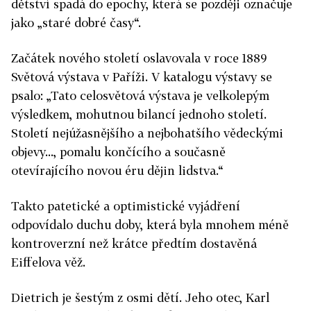
dětství spadá do epochy, která se později označuje
jako „staré dobré časy“.
Začátek nového století oslavovala v roce 1889
Světová výstava v Paříži. V katalogu výstavy se
psalo: „Tato celosvětová výstava je velkolepým
výsledkem, mohutnou bilancí jednoho století.
Století nejúžasnějšího a nejbohatšího vědeckými
objevy..., pomalu končícího a současně
otevírajícího novou éru dějin lidstva.“
Takto patetické a optimistické vyjádření
odpovídalo duchu doby, která byla mnohem méně
kontroverzní než krátce předtím dostavěná
Eiffelova věž.
Dietrich je šestým z osmi dětí. Jeho otec, Karl