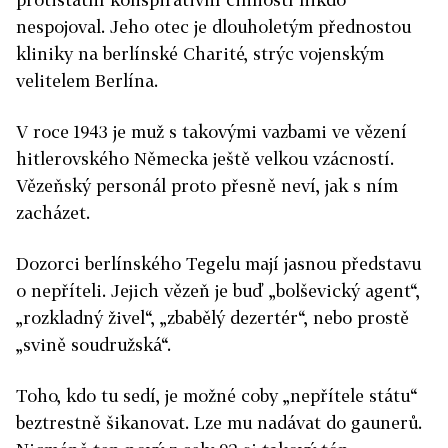
nespojoval. Jeho otec je dlouholetým přednostou
kliniky na berlínské Charité, strýc vojenským
velitelem Berlína.
V roce 1943 je muž s takovými vazbami ve vězení
hitlerovského Německa ještě velkou vzácností.
Vězeňský personál proto přesně neví, jak s ním
zacházet.
Dozorci berlínského Tegelu mají jasnou představu
o nepříteli. Jejich vězeň je buď „bolševický agent“,
„rozkladný živel“, „zbabělý dezertér“, nebo prostě
„svině soudružská“.
Toho, kdo tu sedí, je možné coby „nepřítele státu“
beztrestně šikanovat. Lze mu nadávat do gaunerů.