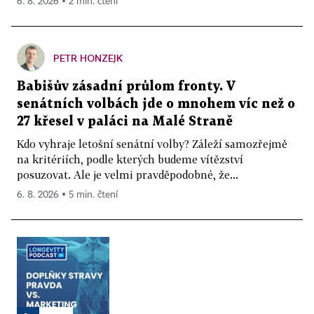
6. 8. 2026 ▪ 2 min. čtení
PETR HONZEJK
Babišův zásadní průlom fronty. V
senátních volbách jde o mnohem víc než o
27 křesel v paláci na Malé Straně
Kdo vyhraje letošní senátní volby? Záleží samozřejmě
na kritériích, podle kterých budeme vítězství
posuzovat. Ale je velmi pravděpodobné, že...
6. 8. 2026 ▪ 5 min. čtení