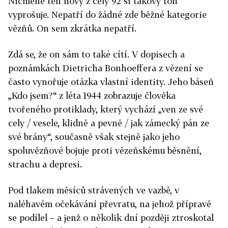
Nicméně ten nový z cely 92 si takový tón
vyprošuje. Nepatří do žádné zde běžné kategorie
vězňů. On sem zkrátka nepatří.
Zdá se, že on sám to také cítí. V dopisech a
poznámkách Dietricha Bonhoeffera z vězení se
často vynořuje otázka vlastní identity. Jeho báseň
„Kdo jsem?“ z léta 1944 zobrazuje člověka
tvořeného protiklady, který vychází „ven ze své
cely / vesele, klidně a pevně / jak zámecký pán ze
své brány“, současně však stejně jako jeho
spoluvězňové bojuje proti vězeňskému běsnění,
strachu a depresi.
Pod tlakem měsíců strávených ve vazbě, v
naléhavém očekávání převratu, na jehož přípravě
se podílel – a jenž o několik dní později ztroskotal