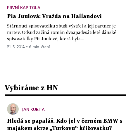
PRVNÍ KAPITOLA
Pia Juulová: Vražda na Hallandovi
Stárnoucí spisovatelku zbudí výstřel a její partner je
mrtev. Odsud začíná román dvaapadesátileté dánské
spisovatelky Pii Juulové, která byla...
21. 5. 2014 ▪ 6 min. čtení
Vybíráme z HN
JAN KUBITA
Hledá se papaláš. Kdo jel v černém BMW s
majákem skrze „Turkovu“ křižovatku?