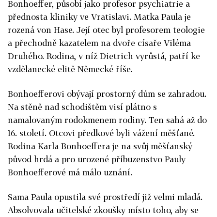
Bonhoeffer, působí jako profesor psychiatrie a
přednosta kliniky ve Vratislavi. Matka Paula je
rozená von Hase. Její otec byl profesorem teologie
a přechodně kazatelem na dvoře císaře Viléma
Druhého. Rodina, v níž Dietrich vyrůstá, patří ke
vzdělanecké elitě Německé říše.
Bonhoefferovi obývají prostorný dům se zahradou.
Na stěně nad schodištěm visí plátno s
namalovaným rodokmenem rodiny. Ten sahá až do
16. století. Otcovi předkové byli vážení měšťané.
Rodina Karla Bonhoeffera je na svůj měšťanský
původ hrdá a pro urozené příbuzenstvo Pauly
Bonhoefferové má málo uznání.
Sama Paula opustila své prostředí již velmi mladá.
Absolvovala učitelské zkoušky místo toho, aby se