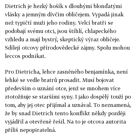
Dietrich je hezký hošík s dlouhými blonďatými
vlásky a jemným dívčím obličejem. Vypadá jinak
než typičtí muži jeho rodiny. Velcí bratři se
podobají svému otci, jsou štíhlí, chlapeckého
vzhledu a mají bystrý, skeptický výraz obličeje.
Sdílejí otcovy přírodovědecké zájmy. Spolu mohou
leccos podnikat.
Pro Dietricha, lehce zasněného benjamínka, není
lehké se vedle bratrů prosadit. Musí bojovat
především o uznání otce, jenž se mnohem více
ztotožňuje se staršími syny. I jako dospělý touží po
tom, aby jej otec přijímal a uznával. To neznamená,
že by snad Dietrich tento konflikt někdy později
vyjádřil a otevřeně řešil. Na to je otcova autorita
příliš nepopiratelná.