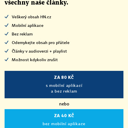
všechny naše články
.
Veškerý obsah HN.cz
Mobilní aplikace
Bez reklam
Odemykejte obsah pro přátele
Články v audioverzi + playlist
Možnost kdykoliv zrušit
ZA 80 KČ
s mobilní aplikací
a bez reklam
nebo
ZA 40 KČ
bez mobilní aplikace