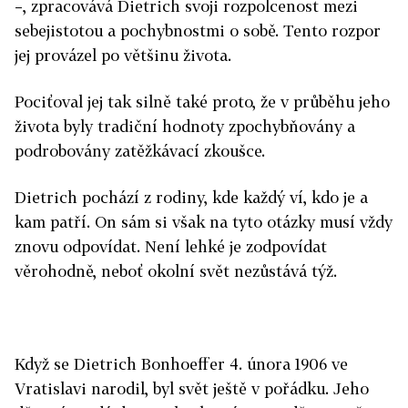
–, zpracovává Dietrich svoji rozpolcenost mezi
sebejistotou a pochybnostmi o sobě. Tento rozpor
jej provázel po většinu života.
Pociťoval jej tak silně také proto, že v průběhu jeho
života byly tradiční hodnoty zpochybňovány a
podrobovány zatěžkávací zkoušce.
Dietrich pochází z rodiny, kde každý ví, kdo je a
kam patří. On sám si však na tyto otázky musí vždy
znovu odpovídat. Není lehké je zodpovídat
věrohodně, neboť okolní svět nezůstává týž.
Když se Dietrich Bonhoeffer 4. února 1906 ve
Vratislavi narodil, byl svět ještě v pořádku. Jeho