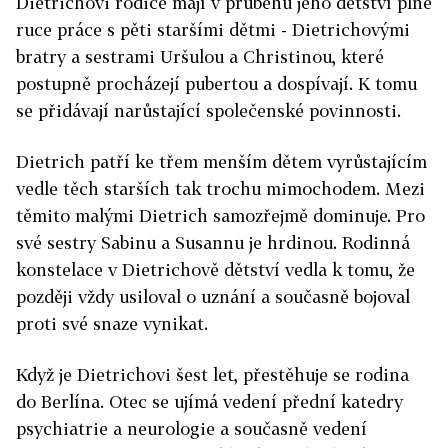
Dietrichovi rodiče mají v průběhu jeho dětství plné
ruce práce s pěti staršími dětmi - Dietrichovými
bratry a sestrami Uršulou a Christinou, které
postupně procházejí pubertou a dospívají. K tomu
se přidávají narůstající společenské povinnosti.
Dietrich patří ke třem menším dětem vyrůstajícím
vedle těch starších tak trochu mimochodem. Mezi
těmito malými Dietrich samozřejmě dominuje. Pro
své sestry Sabinu a Susannu je hrdinou. Rodinná
konstelace v Dietrichově dětství vedla k tomu, že
později vždy usiloval o uznání a současně bojoval
proti své snaze vynikat.
Když je Dietrichovi šest let, přestěhuje se rodina
do Berlína. Otec se ujímá vedení přední katedry
psychiatrie a neurologie a současně vedení