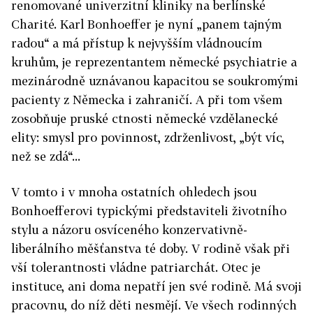
renomované univerzitní kliniky na berlínské
Charité. Karl Bonhoeffer je nyní „panem tajným
radou“ a má přístup k nejvyšším vládnoucím
kruhům, je reprezentantem německé psychiatrie a
mezinárodně uznávanou kapacitou se soukromými
pacienty z Německa i zahraničí. A při tom všem
zosobňuje pruské ctnosti německé vzdělanecké
elity: smysl pro povinnost, zdrženlivost, „být víc,
než se zdá“...
V tomto i v mnoha ostatních ohledech jsou
Bonhoefferovi typickými představiteli životního
stylu a názoru osvíceného konzervativně-
liberálního měšťanstva té doby. V rodině však při
vší tolerantnosti vládne patriarchát. Otec je
instituce, ani doma nepatří jen své rodině. Má svoji
pracovnu, do níž děti nesmějí. Ve všech rodinných