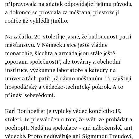
připravovala na sňatek odpovídající jejímu původu,
a dokonce se provdala za měšťana, přestože jí
rodiče již vyhlédli jiného.
Na začátku 20. století je jasné, že budoucnost patří
měšťanstvu. V Německu sice ještě vládne
monarchie, šlechta a armáda jsou stále ještě
„oporami společnosti“, ale továrny a obchodní
instituce, výzkumné laboratoře a katedry na
univerzitách patří již dávno měšťanům. Ti zajišťují
hospodářský a vědecko-technický pokrok. A to
přináší sebevědomí.
Karl Bonhoeffer je typický vědec končícího 19.
století. Je přesvědčen o tom, že svět lze probádat a
pochopit. Nedá na spekulace – ani náboženské, ani
vědecké. Proto nedůvěřuje ani Sigmundu Freudovi,