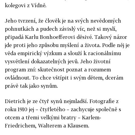
kolegovi z Vídně.
Jeho tvrzení, že člověk je na svých nevědomých
pohnutkách a pudech závislý víc, než si myslí,
připadá Karlu Bonhoefferovi děsivé. Takový názor
jde proti jeho způsobu myšlení a života. Podle něj je
věda empirický výzkum a slouží k racionálnímu
vysvětlení dokazatelných jevů. Jeho životní
program zní: skutečnost poznat a rozumem
ovládnout. To chce vštípit i svým dětem, dcerám
právě tak jako synům.
Dietrich je ze čtyř synů nejmladší. Fotografie z
roku 1910 jej – čtyřletého – zachycuje společně s
otcem a třemi velkými bratry – Karlem-
Friedrichem, Walterem a Klausem.