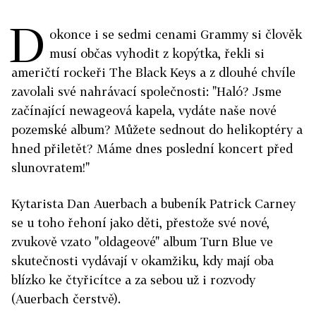
D
okonce i se sedmi cenami Grammy si člověk
musí občas vyhodit z kopýtka, řekli si
američtí rockeři The Black Keys a z dlouhé chvíle
zavolali své nahrávací společnosti: "Haló? Jsme
začínající newageová kapela, vydáte naše nové
pozemské album? Můžete sednout do helikoptéry a
hned přiletět? Máme dnes poslední koncert před
slunovratem!"
Kytarista Dan Auerbach a bubeník Patrick Carney
se u toho řehoní jako děti, přestože své nové,
zvukově vzato "oldageové" album Turn Blue ve
skutečnosti vydávají v okamžiku, kdy mají oba
blízko ke čtyřicítce a za sebou už i rozvody
(Auerbach čerstvě).