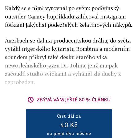
Každý se s nimi vyrovnal po svém: podivínský
outsider Carney kupříkladu zahlcoval Instagram
fotkami jakýchsi podezřelých želatinových nákypů.
Auerbach se dal na producentskou dráhu, do světa
vytáhl nigerského kytaristu Bombina a moderním
soundem přikryl také desku starého vlka
neworleánského jazzu Dr. Johna, jenž mu pak
začoudil studio svíčkami a vyháněl zlé duchy z
reprobeden.
ZBÝVÁ VÁM JEŠTĚ 80 % ČLÁNKU
Číst dál za
40 Kč
na první dva měsíce