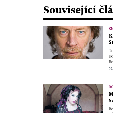
Související čl
KN
K
S
Ja
ex
Be
29
R
M
S
Be