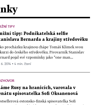
ánky
IŽNÍ TIPY
nižní tipy: Podnikatelská selfie
tanislava Bernarda a krajiny středověku
ko procházku krajinou chápe Tomáš Klimek svou
kurzi do českého středověku. Pivovarník Stanislav
rnard pojal své vzpomínky jako "one man...
. 6. 2014 ▪ 4 min. čtení
OZHOVOR
áme Rusy na hranicích, varovala v
enátu spisovatelka Sofi Oksanenová
stsellerová estonsko-finská spisovatelka Sofi