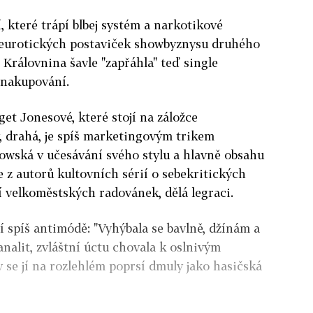
 které trápí blbej systém a narkotikové
neurotických postaviček showbyznysu druhého
Královnina šavle "zapřáhla" teď single
a nakupování.
et Jonesové, které stojí na záložce
, drahá
, je spíš marketingovým trikem
owská v učesávání svého stylu a hlavně obsahu
 z autorů kultovních sérií o sebekritických
jí velkoměstských radovánek, dělá legraci.
í spíš antimódě: "Vyhýbala se bavlně, džínám a
nalit, zvláštní úctu chovala k oslnivým
y se jí na rozlehlém poprsí dmuly jako hasičská