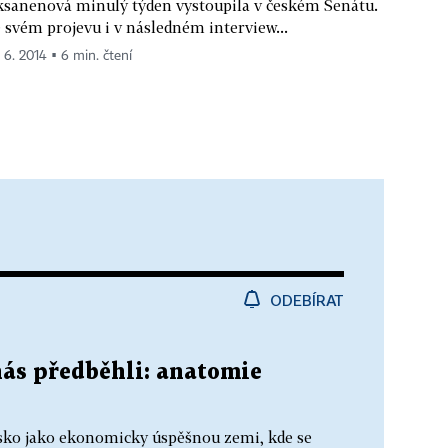
sanenová minulý týden vystoupila v českém Senátu.
 svém projevu i v následném interview...
. 6. 2014 ▪ 6 min. čtení
ODEBÍRAT
nás předběhli: anatomie
lsko jako ekonomicky úspěšnou zemi, kde se