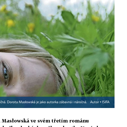
čná. Dorota Masłowská je jako autorka zábavná i náročná.
Autor ▪
ISIFA
ta Masłowská ve svém třetím románu