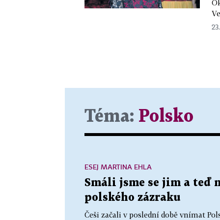
Ok
Ve
23
Téma:
Polsko
ESEJ MARTINA EHLA
Smáli jsme se jim a teď 
polského zázraku
Češi začali v poslední době vnímat Po