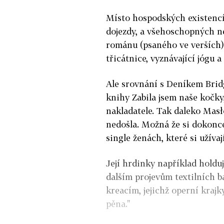
Místo hospodských existencí,
dojezdy, a všehoschopných 
románu (psaného ve verších) 
třicátnice, vyznávající jógu 
Ale srovnání s Deníkem Bridg
knihy
Zabila jsem naše kočky
nakladatele. Tak daleko Masł
nedošla. Možná že si dokonce
single ženách, které si užíva
Její hrdinky například holduj
dalším projevům textilních ba
kreacím, jejichž operní krajk
pěna."