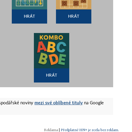
HRÁT
HRÁT
HRÁT
mezi své oblíbené tituly
ospodářské noviny
na Google
|
Předplatné HN+ je zcela bez reklam.