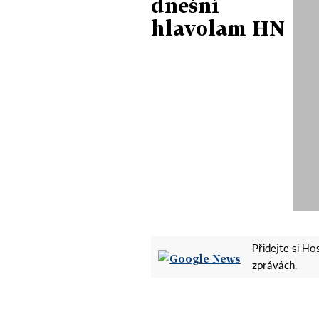
dnešní
hlavolam HN
Přidejte si H
zprávách.