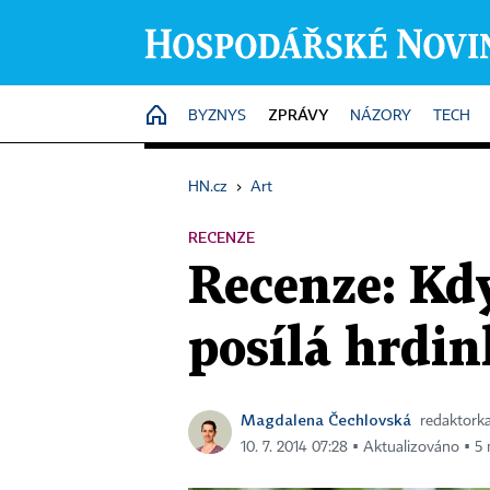
ZPRÁVY
HOME
BYZNYS
NÁZORY
TECH
HN.cz
›
Art
RECENZE
Recenze: Kd
posílá hrdin
Magdalena Čechlovská
redaktorka
10. 7. 2014 07:28 ▪ Aktualizováno ▪ 5 