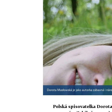
Dorota Masłowská je jako autorka zábavná i náro
Polská spisovatelka Doro