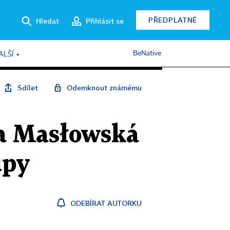
PŘEDPLATNÉ
Hledat
Přihlásit se
BeNative
ALŠÍ
Sdílet
Odemknout známému
ka Masłowská
upy
ODEBÍRAT AUTORKU