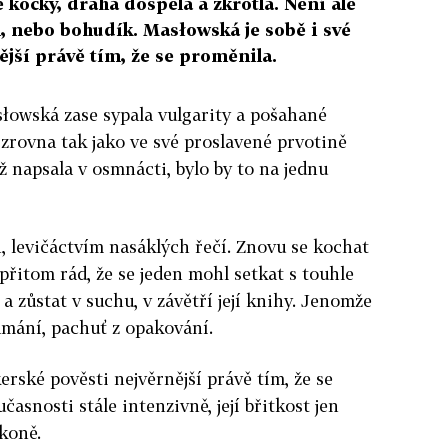
kočky, drahá dospěla a zkrotla. Není ale
l, nebo bohudík. Masłowská je sobě i své
jší právě tím, že se proměnila.
łowská zase sypala vulgarity a pošahané
zrovna tak jako ve své proslavené prvotině
iž napsala v osmnácti, bylo by to na jednu
 levičáctvím nasáklých řečí. Znovu se kochat
přitom rád, že se jeden mohl setkat s touhle
 zůstat v suchu, v závětří její knihy. Jenomže
amání, pachuť z opakování.
rské pověsti nejvěrnější právě tím, že se
časnosti stále intenzivně, její břitkost jen
koně.