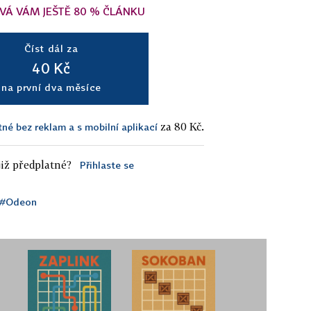
VÁ VÁM JEŠTĚ 80 % ČLÁNKU
Číst dál za
40 Kč
na první dva měsíce
za 80 Kč.
tné bez reklam a s mobilní aplikací
iž předplatné?
Přihlaste se
#Odeon