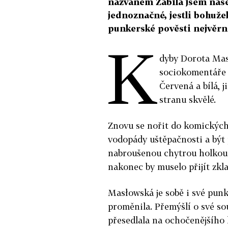
nazvaném Zabila jsem naše 
jednoznačné, jestli bohuže
punkerské pověsti nejvěrně
K
dyby Dorota Mas
sociokomentáře 
Červená a bílá, j
stranu skvělé.
Znovu se nořit do komických,
vodopády uštěpačnosti a být 
nabroušenou chytrou holkou a
nakonec by muselo přijít zkl
Masłowská je sobě i své punke
proměnila. Přemýšlí o své sou
přesedlala na ochočenějšího 