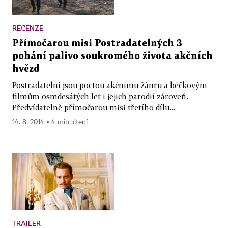
RECENZE
Přímočarou misi Postradatelných 3
pohání palivo soukromého života akčních
hvězd
Postradatelní jsou poctou akčnímu žánru a béčkovým
filmům osmdesátých let i jejich parodií zároveň.
Předvídatelně přímočarou misi třetího dílu...
14. 8. 2014 ▪ 4 min. čtení
TRAILER