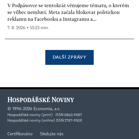
V Podpásovce se tentokrát věnujeme tématu, o kterém
se vůbec nemluví. Meta začala blokovat politickou
reklamu na Facebooku a Instagramu a...
7. 8. 2026 ▪ 55:23 min.
DALŠÍ ZPRÁVY
©
1996-2026
Economia, a.s.
Hospodářské noviny (print) ISSN 0862-9587
Hospodářské noviny (online) ISSN 2787-950X
Certifikováno
Sledujte nás