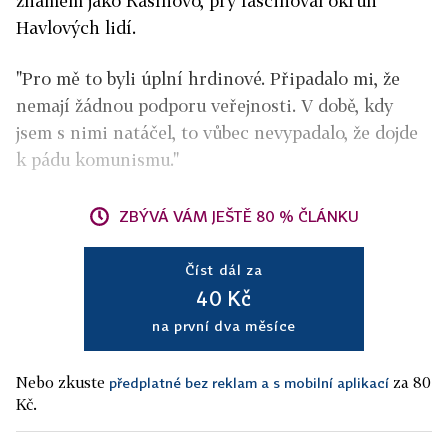
známém jako Rašínovo, prý fascinoval okruh
Havlových lidí.
"Pro mě to byli úplní hrdinové. Připadalo mi, že
nemají žádnou podporu veřejnosti. V době, kdy
jsem s nimi natáčel, to vůbec nevypadalo, že dojde
k pádu komunismu."
ZBÝVÁ VÁM JEŠTĚ 80 % ČLÁNKU
Číst dál za
40 Kč
na první dva měsíce
Nebo zkuste
za 80
předplatné bez reklam a s mobilní aplikací
Kč.