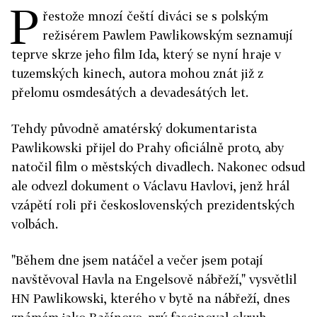
P
řestože mnozí čeští diváci se s polským
režisérem Pawlem Pawlikowským seznamují
teprve skrze jeho film Ida, který se nyní hraje v
tuzemských kinech, autora mohou znát již z
přelomu osmdesátých a devadesátých let.
Tehdy původně amatérský dokumentarista
Pawlikowski přijel do Prahy oficiálně proto, aby
natočil film o městských divadlech. Nakonec odsud
ale odvezl dokument o Václavu Havlovi, jenž hrál
vzápětí roli při československých prezidentských
volbách.
"Během dne jsem natáčel a večer jsem potají
navštěvoval Havla na Engelsově nábřeží," vysvětlil
HN Pawlikowski, kterého v bytě na nábřeží, dnes