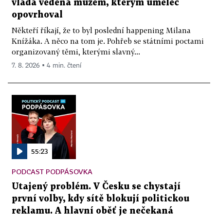
vláda vedená mužem, kterým umělec
opovrhoval
Někteří říkají, že to byl poslední happening Milana
Knížáka. A něco na tom je. Pohřeb se státními poctami
organizovaný těmi, kterými slavný...
7. 8. 2026 ▪ 4 min. čtení
55:23
PODCAST PODPÁSOVKA
Utajený problém. V Česku se chystají
první volby, kdy sítě blokují politickou
reklamu. A hlavní oběť je nečekaná