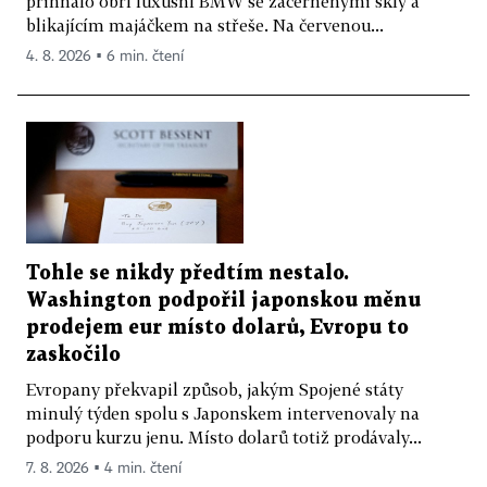
přihnalo obří luxusní BMW se začerněnými skly a
blikajícím majáčkem na střeše. Na červenou...
4. 8. 2026 ▪ 6 min. čtení
Tohle se nikdy předtím nestalo.
Washington podpořil japonskou měnu
prodejem eur místo dolarů, Evropu to
zaskočilo
Evropany překvapil způsob, jakým Spojené státy
minulý týden spolu s Japonskem intervenovaly na
podporu kurzu jenu. Místo dolarů totiž prodávaly...
7. 8. 2026 ▪ 4 min. čtení