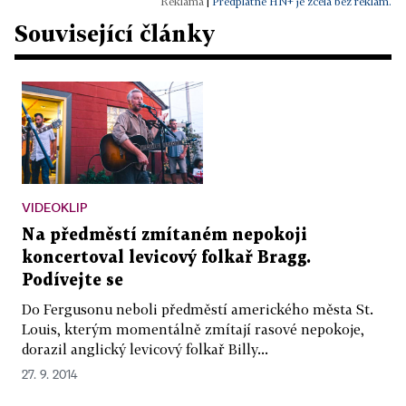
|
Předplatné HN+ je zcela bez reklam.
Související články
VIDEOKLIP
Na předměstí zmítaném nepokoji
koncertoval levicový folkař Bragg.
Podívejte se
Do Fergusonu neboli předměstí amerického města St.
Louis, kterým momentálně zmítají rasové nepokoje,
dorazil anglický levicový folkař Billy...
27. 9. 2014