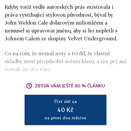
Kdyby totiž vedle autorských práv existovala i
práva vystihující stylovou původnost, býval by
John Weldon Cale dolarovým milionářem a
nemusel si upravovat jméno, aby si ho nepletli s
Johnem Calem ze skupiny Velvet Underground.
Co na tom, že neznal noty a tvrdil, že vlastní
skladby musí přizpůsobit svému hlasu, a ten prý má
rozsah asi dva tóny.
ZBÝVÁ VÁM JEŠTĚ 80 % ČLÁNKU
Číst dál za
40 Kč
na první dva měsíce