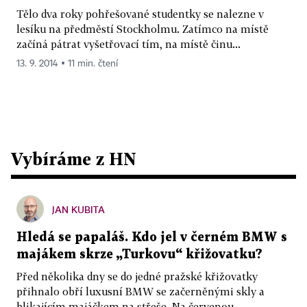
Tělo dva roky pohřešované studentky se nalezne v
lesíku na předměstí Stockholmu. Zatímco na místě
začíná pátrat vyšetřovací tím, na místě činu...
13. 9. 2014 ▪ 11 min. čtení
Vybíráme z HN
JAN KUBITA
Hledá se papaláš. Kdo jel v černém BMW s
majákem skrze „Turkovu“ křižovatku?
Před několika dny se do jedné pražské křižovatky
přihnalo obří luxusní BMW se začerněnými skly a
blikajícím majáčkem na střeše. Na červenou...