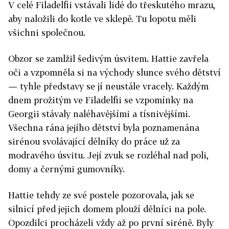
V celé Filadelfii vstávali lidé do třeskutého mrazu,
aby naložili do kotle ve sklepě. Tu lopotu měli
všichni společnou.
Obzor se zamlžil šedivým úsvitem. Hattie zavřela
oči a vzpomněla si na východy slunce svého dětství
— tyhle představy se jí neustále vracely. Každým
dnem prožitým ve Filadelfii se vzpomínky na
Georgii stávaly naléhavějšími a tísnivějšími.
Všechna rána jejího dětství byla poznamenána
sirénou svolávající dělníky do práce už za
modravého úsvitu. Její zvuk se rozléhal nad poli,
domy a černými gumovníky.
Hattie tehdy ze své postele pozorovala, jak se
silnicí před jejich domem plouží dělníci na pole.
Opozdilci procházeli vždy až po první siréně. Byly