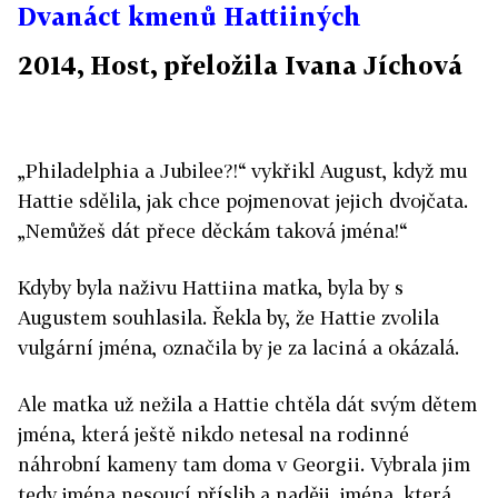
Dvanáct kmenů Hattiiných
2014, Host, přeložila Ivana Jíchová
„Philadelphia a Jubilee?!“ vykřikl August, když mu
Hattie sdělila, jak chce pojmenovat jejich dvojčata.
„Nemůžeš dát přece děckám taková jména!“
Kdyby byla naživu Hattiina matka, byla by s
Augustem souhlasila. Řekla by, že Hattie zvolila
vulgární jména, označila by je za laciná a okázalá.
Ale matka už nežila a Hattie chtěla dát svým dětem
jména, která ještě nikdo netesal na rodinné
náhrobní kameny tam doma v Georgii. Vybrala jim
tedy jména nesoucí příslib a naději, jména, která