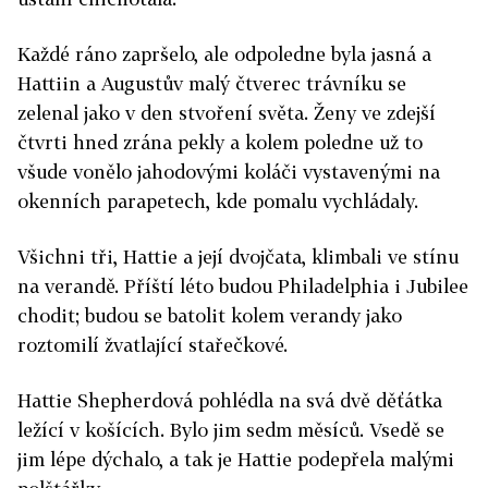
Každé ráno zapršelo, ale odpoledne byla jasná a
Hattiin a Augustův malý čtverec trávníku se
zelenal jako v den stvoření světa. Ženy ve zdejší
čtvrti hned zrána pekly a kolem poledne už to
všude vonělo jahodovými koláči vystavenými na
okenních parapetech, kde pomalu vychládaly.
Všichni tři, Hattie a její dvojčata, klimbali ve stínu
na verandě. Příští léto budou Philadelphia i Jubilee
chodit; budou se batolit kolem verandy jako
roztomilí žvatlající stařečkové.
Hattie Shepherdová pohlédla na svá dvě děťátka
ležící v košících. Bylo jim sedm měsíců. Vsedě se
jim lépe dýchalo, a tak je Hattie podepřela malými