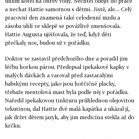
uhlím kotel na ohřev vody. Nechtěl odejít do práce
a nechat Hattie samotnou s dětmi. Jistě, ale… Celý
pracovní den znamená také celodenní mzdu a
zásoba uhlí ve sklepě se povážlivě zmenšovala.
Hattie Augusta ujišťovala, že teď, když děti
přečkaly noc, budou už v pořádku.
Doktor se zastavil předchozího dne a poradil jim
léčbu horkou párou. Předepsal ipekakové kapky v
malých dávkách a varoval před zastaralými
babskými recepty, jako jsou hořčičné placky,
třebaže mentolová mast byla podle něj v pořádku.
Naředil ipekakovou tinkturu průhlednou olejovitou
tekutinou, dal Hattie dvě malá kapátka a ukázal jí,
jak držet dětem jazyk, aby jim medicína stekla až do
krčku.