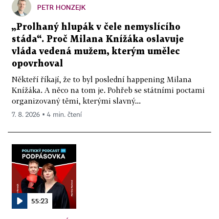
PETR HONZEJK
„Prolhaný hlupák v čele nemyslícího
stáda“. Proč Milana Knížáka oslavuje
vláda vedená mužem, kterým umělec
opovrhoval
Někteří říkají, že to byl poslední happening Milana
Knížáka. A něco na tom je. Pohřeb se státními poctami
organizovaný těmi, kterými slavný...
7. 8. 2026 ▪ 4 min. čtení
55:23