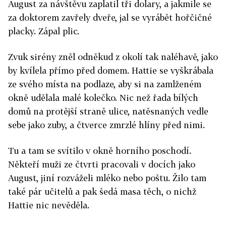
August za návštěvu zaplatil tři dolary, a jakmile se
za doktorem zavřely dveře, jal se vyrábět hořčičné
placky. Zápal plic.
Zvuk sirény zněl odněkud z okolí tak naléhavě, jako
by kvílela přímo před domem. Hattie se vyškrábala
ze svého místa na podlaze, aby si na zamlženém
okně udělala malé kolečko. Nic než řada bílých
domů na protější straně ulice, natěsnaných vedle
sebe jako zuby, a čtverce zmrzlé hlíny před nimi.
Tu a tam se svítilo v okně horního poschodí.
Někteří muži ze čtvrti pracovali v docích jako
August, jiní rozváželi mléko nebo poštu. Žilo tam
také pár učitelů a pak šedá masa těch, o nichž
Hattie nic nevěděla.