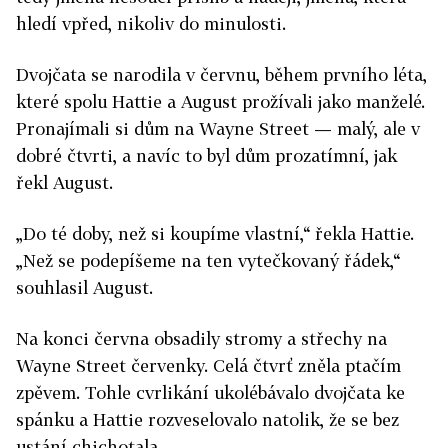
hledí vpřed, nikoliv do minulosti.
Dvojčata se narodila v červnu, během prvního léta,
které spolu Hattie a August prožívali jako manželé.
Pronajímali si dům na Wayne Street — malý, ale v
dobré čtvrti, a navíc to byl dům prozatímní, jak
řekl August.
„Do té doby, než si koupíme vlastní,“ řekla Hattie.
„Než se podepíšeme na ten vytečkovaný řádek,“
souhlasil August.
Na konci června obsadily stromy a střechy na
Wayne Street červenky. Celá čtvrť zněla ptačím
zpěvem. Tohle cvrlikání ukolébávalo dvojčata ke
spánku a Hattie rozveselovalo natolik, že se bez
ustání chichotala.