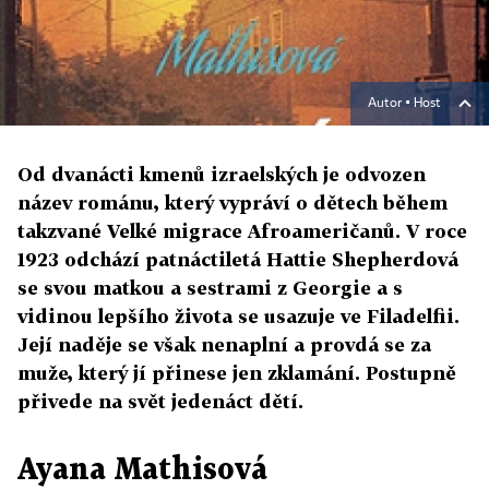
Autor ▪
Host
Od dvanácti kmenů izraelských je odvozen
název románu, který vypráví o dětech během
takzvané Velké migrace Afroameričanů. V roce
1923 odchází patnáctiletá Hattie Shepherdová
se svou matkou a sestrami z Georgie a s
vidinou lepšího života se usazuje ve Filadelfii.
Její naděje se však nenaplní a provdá se za
muže, který jí přinese jen zklamání. Postupně
přivede na svět jedenáct dětí.
Ayana Mathisová