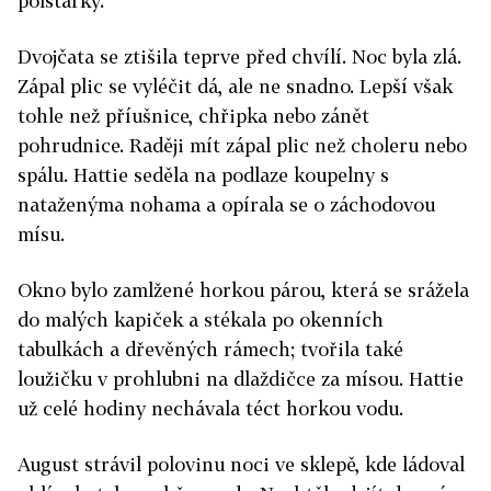
polštářky.
Dvojčata se ztišila teprve před chvílí. Noc byla zlá.
Zápal plic se vyléčit dá, ale ne snadno. Lepší však
tohle než příušnice, chřipka nebo zánět
pohrudnice. Raději mít zápal plic než choleru nebo
spálu. Hattie seděla na podlaze koupelny s
nataženýma nohama a opírala se o záchodovou
mísu.
Okno bylo zamlžené horkou párou, která se srážela
do malých kapiček a stékala po okenních
tabulkách a dřevěných rámech; tvořila také
loužičku v prohlubni na dlaždičce za mísou. Hattie
už celé hodiny nechávala téct horkou vodu.
August strávil polovinu noci ve sklepě, kde ládoval