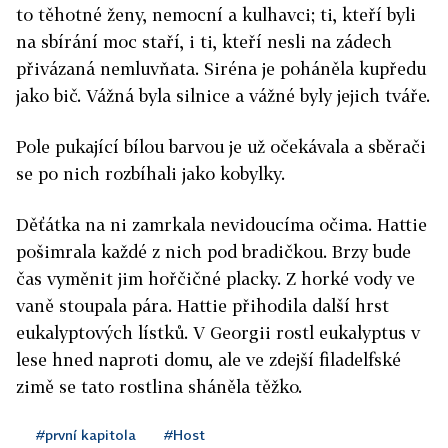
to těhotné ženy, nemocní a kulhavci; ti, kteří byli
na sbírání moc staří, i ti, kteří nesli na zádech
přivázaná nemluvňata. Siréna je poháněla kupředu
jako bič. Vážná byla silnice a vážné byly jejich tváře.
Pole pukající bílou barvou je už očekávala a sběrači
se po nich rozbíhali jako kobylky.
Děťátka na ni zamrkala nevidoucíma očima. Hattie
pošimrala každé z nich pod bradičkou. Brzy bude
čas vyměnit jim hořčičné placky. Z horké vody ve
vaně stoupala pára. Hattie přihodila další hrst
eukalyptových lístků. V Georgii rostl eukalyptus v
lese hned naproti domu, ale ve zdejší filadelfské
zimě se tato rostlina sháněla těžko.
#první kapitola
#Host