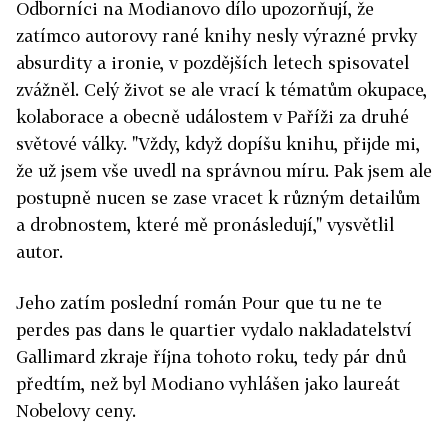
Odborníci na Modianovo dílo upozorňují, že
zatímco autorovy rané knihy nesly výrazné prvky
absurdity a ironie, v pozdějších letech spisovatel
zvážněl. Celý život se ale vrací k tématům okupace,
kolaborace a obecně událostem v Paříži za druhé
světové války. "Vždy, když dopíšu knihu, přijde mi,
že už jsem vše uvedl na správnou míru. Pak jsem ale
postupně nucen se zase vracet k různým detailům
a drobnostem, které mě pronásledují," vysvětlil
autor.
Jeho zatím poslední román Pour que tu ne te
perdes pas dans le quartier vydalo nakladatelství
Gallimard zkraje října tohoto roku, tedy pár dnů
předtím, než byl Modiano vyhlášen jako laureát
Nobelovy ceny.