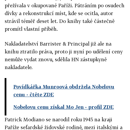
přežívala v okupované Paříži. Pátráním po osudech
dívky a rekonstrukcí míst, kde se ocitla, autor
strávil téměř deset let. Do knihy také částečně
promítl vlastní příběh.
Nakladatelství Barrister & Principal již ale na
knihu ztratilo práva, proto ji nyní po udělení ceny
nemůže vydat znovu, sdělila HN zástupkyně
nakladatele.
Povídkářka Munroová obdržela Nobelovu
cenu
- čtěte ZDE
Nobelovu cenu získal Mo Jen
- profil ZDE
Patrick Modiano se narodil roku 1945 na kraji
Paříže sefardské židovské rodině, mezi italskými a