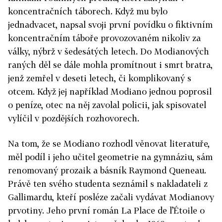
koncentračních táborech. Když mu bylo
jednadvacet, napsal svoji první povídku o fiktivním
koncentračním táboře provozovaném nikoliv za
války, nýbrž v šedesátých letech. Do Modianových
raných děl se dále mohla promítnout i smrt bratra,
jenž zemřel v deseti letech, či komplikovaný s
otcem. Když jej například Modiano jednou poprosil
o peníze, otec na něj zavolal policii, jak spisovatel
vylíčil v pozdějších rozhovorech.
Na tom, že se Modiano rozhodl věnovat literatuře,
měl podíl i jeho učitel geometrie na gymnáziu, sám
renomovaný prozaik a básník Raymond Queneau.
Právě ten svého studenta seznámil s nakladateli z
Gallimardu, kteří posléze začali vydávat Modianovy
prvotiny. Jeho první román La Place de l’Étoile o