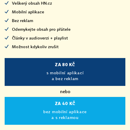
Veškerý obsah HN.cz
Mobilní aplikace
Bez reklam
Odemykejte obsah pro přátele
Články v audioverzi + playlist
Možnost kdykoliv zrušit
ZA 80 KČ
s mobilní aplikací
a bez reklam
nebo
ZA 40 KČ
bez mobilní aplikace
a s reklamou