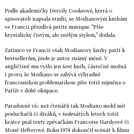
Podle akademičky Dervily Cookeové, která o
spisovateli napsala studii, se Modianovým knihám
ve Francii přezdívá petite musique. "Píše
krystalicky čistým, ale znělým stylem," dodala.
Zatímco ve Francii však Modianovy knihy patří k
bestsellerům, jinde je autor známý méně. V
angličtině mu vyšlo jen šest knih, částečně možná
i proto, že Modiano se zabývá výhradně
francouzskou problematikou: píše totiž zejména o
Paříži v době okupace.
Paradoxně víc než čtenářů tak Modiano mohl mít
posluchačů či diváků, v šedesátých letech totiž
krátce psal texty zpěvačkám Francoise Hardyové či
Moně Hefterové. Roku 1974 dokončil scénář k filmu