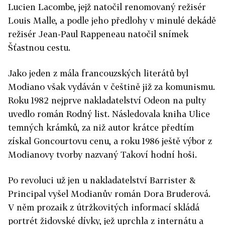
Lucien Lacombe, jejž natočil renomovaný režisér
Louis Malle, a podle jeho předlohy v minulé dekádě
režisér Jean-Paul Rappeneau natočil snímek
Šťastnou cestu.
Jako jeden z mála francouzských literátů byl
Modiano však vydáván v češtině již za komunismu.
Roku 1982 nejprve nakladatelství Odeon na pulty
uvedlo román Rodný list. Následovala kniha Ulice
temných krámků, za niž autor krátce předtím
získal Goncourtovu cenu, a roku 1986 ještě výbor z
Modianovy tvorby nazvaný Takoví hodní hoši.
Po revoluci už jen u nakladatelství Barrister &
Principal vyšel Modianův román Dora Bruderová.
V něm prozaik z útržkovitých informací skládá
portrét židovské dívky, jež uprchla z internátu a