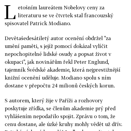
L
etošním laureátem Nobelovy ceny za
literaturu se ve čtvrtek stal francouzský
spisovatel Patrick Modiano.
Devětašedesátiletý autor ocenění obdržel "za
umění paměti, s jejíž pomocí dokázal vylíčit
nepochopitelné lidské osudy a popsat život v
okupaci", jak novinářům řekl Peter Englund,
tajemník Švédské akademie, která nejprestižnější
knižní ocenění uděluje. Modiano spolu s ním
dostane v přepočtu 24 milionů českých korun.
S autorem, který žije v Paříži a rozhovory
poskytuje zřídka, se členům akademie prý před
vyhlášením nepodařilo spojit. Zprávu o tom, že
cenu dostane, ale úzké kruhy mohly vědět už dřív.