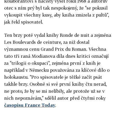
kolaborantovi s nacisty vyšel roku 1968 a autorův
otec s ním prý byl tak nespokojený, že "se pokusil
vykoupit všechny kusy, aby kniha zmizela z pultů",
jak řekl spisovatel.
Ten brzy poté vydal knihy Ronde de nuit a zejména
Les Boulevards de ceinture, za niž dostal
významnou cenu Grand Prix du Roman. Všechna
tato tři raná Modianova díla dnes kritici označují
za "trilogii o okupaci", zejména první z knih je
například v Německu považována za klíčové dílo o
holokaustu. "Pro spisovatele je těžké začít psát
takhle brzy. Osobně si své první knihy čtu nerad,
ne proto, že by se mi nelíbily, ale protože už se v
nich nepoznávám," sdělil autor před čtyřmi roky
časopisu France Today
.