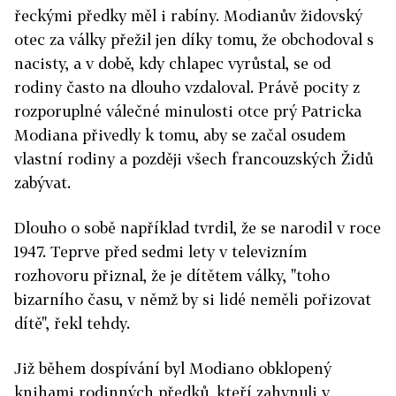
řeckými předky měl i rabíny. Modianův židovský
otec za války přežil jen díky tomu, že obchodoval s
nacisty, a v době, kdy chlapec vyrůstal, se od
rodiny často na dlouho vzdaloval. Právě pocity z
rozporuplné válečné minulosti otce prý Patricka
Modiana přivedly k tomu, aby se začal osudem
vlastní rodiny a později všech francouzských Židů
zabývat.
Dlouho o sobě například tvrdil, že se narodil v roce
1947. Teprve před sedmi lety v televizním
rozhovoru přiznal, že je dítětem války, "toho
bizarního času, v němž by si lidé neměli pořizovat
dítě", řekl tehdy.
Již během dospívání byl Modiano obklopený
knihami rodinných předků, kteří zahynuli v