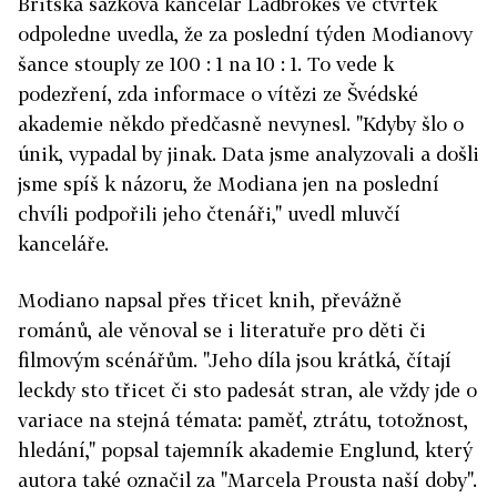
Britská sázková kancelář Ladbrokes ve čtvrtek
odpoledne uvedla, že za poslední týden Modianovy
šance stouply ze 100 : 1 na 10 : 1. To vede k
podezření, zda informace o vítězi ze Švédské
akademie někdo předčasně nevynesl. "Kdyby šlo o
únik, vypadal by jinak. Data jsme analyzovali a došli
jsme spíš k názoru, že Modiana jen na poslední
chvíli podpořili jeho čtenáři," uvedl mluvčí
kanceláře.
Modiano napsal přes třicet knih, převážně
románů, ale věnoval se i literatuře pro děti či
filmovým scénářům. "Jeho díla jsou krátká, čítají
leckdy sto třicet či sto padesát stran, ale vždy jde o
variace na stejná témata: paměť, ztrátu, totožnost,
hledání," popsal tajemník akademie Englund, který
autora také označil za "Marcela Prousta naší doby".