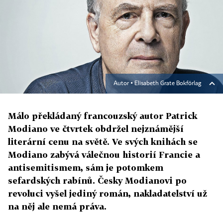
Autor ▪
Elisabeth Grate Bokförlag
Málo překládaný francouzský autor Patrick
Modiano ve čtvrtek obdržel nejznámější
literární cenu na světě. Ve svých knihách se
Modiano zabývá válečnou historií Francie a
antisemitismem, sám je potomkem
sefardských rabínů. Česky Modianovi po
revoluci vyšel jediný román, nakladatelství už
na něj ale nemá práva.