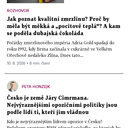
ROZHOVOR
Jak poznat kvalitní zmrzlinu? Proč by
měla být měkká a „pocitově teplá“? A kam
se poděla dubajská čokoláda
Počátky zmrzlinového impéria Adria Gold spadají do
roku 1992, kdy firma začínala v cukrárně ve Velkém
Ořechově nedaleko Zlína. Dnes tato...
10. 8. 2026 ▪ 8 min. čtení
PETR HONZEJK
Česko je země Járy Cimrmana.
Nejvýraznějšími opozičními politiky jsou
podle lidí ti, kteří jim vládnou
Kdo je nejvýraznějším lídrem opozice v Česku?
Průzkum agentury NMS přinesl výsledky, ze kterých by