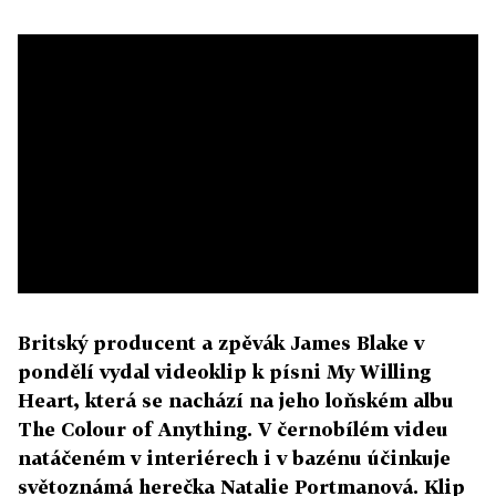
Britský producent a zpěvák James Blake v
pondělí vydal videoklip k písni My Willing
Heart, která se nachází na jeho loňském albu
The Colour of Anything. V černobílém videu
natáčeném v interiérech i v bazénu účinkuje
světoznámá herečka Natalie Portmanová. Klip