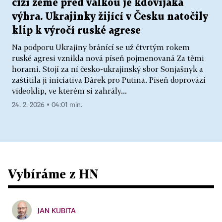
cizí země před válkou je kdovíjaká
výhra. Ukrajinky žijící v Česku natočily
klip k výročí ruské agrese
Na podporu Ukrajiny bránící se už čtvrtým rokem
ruské agresi vznikla nová píseň pojmenovaná Za těmi
horami. Stojí za ní česko-ukrajinský sbor Sonjašnyk a
zaštítila ji iniciativa Dárek pro Putina. Píseň doprovází
videoklip, ve kterém si zahrály...
24. 2. 2026 ▪ 04:01 min.
Vybíráme z HN
JAN KUBITA