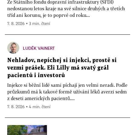
Ze Státního fondu dopravní infrastruktury (SFDI)
nedostanou letos kraje na své silnice druhých a třetích
tříd ani korunu, je to poprvé od roku...
7. 8. 2026 ▪ 3 min. čtení
LUDĚK VAINERT
Nehladov, nepíchej si injekci, prostě si
vezmi prášek. Eli Lilly má svatý grál
pacientů i investorů
Injekce si běžní lidé sami píchají jen velmi neradi. Podle
průzkumů má k takové formě užívání léků averzi sedm
z deseti amerických pacientů....
7. 8. 2026 ▪ 4 min. čtení