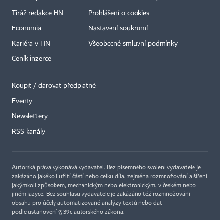
Tiráž redakce HN
Prohlášení o cookies
Economia
Nastavení soukromí
Kariéra v HN
Všeobecné smluvní podmínky
Ceník inzerce
Koupit / darovat předplatné
Eventy
×
Newslettery
RSS kanály
Autorská práva vykonává vydavatel. Bez písemného svolení vydavatele je
zakázáno jakékoli užití částí nebo celku díla, zejména rozmnožování a šíření
jakýmkoli způsobem, mechanickým nebo elektronickým, v českém nebo
jiném jazyce. Bez souhlasu vydavatele je zakázáno též rozmnožování
obsahu pro účely automatizované analýzy textů nebo dat
podle ustanovení § 39c autorského zákona.