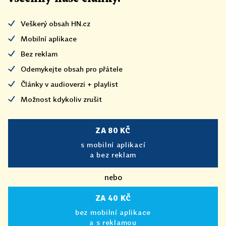
Veškerý obsah HN.cz
Mobilní aplikace
Bez reklam
Odemykejte obsah pro přátele
Články v audioverzi + playlist
Možnost kdykoliv zrušit
ZA 80 KČ
s mobilní aplikací
a bez reklam
nebo
ZA 40 KČ
bez mobilní aplikace
a s reklamou