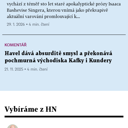
vychází z téměř sto let staré apokalyptické prózy Isaaca
Bashevise Singera, kterou vnímá jako překvapivě
aktuální varování promlouvající k...
29. 1. 2026 ▪ 4 min. čtení
KOMENTÁŘ
Havel dává absurditě smysl a překonává
pochmurná východiska Kafky i Kundery
21. 11. 2025 ▪ 4 min. čtení
Vybíráme z HN