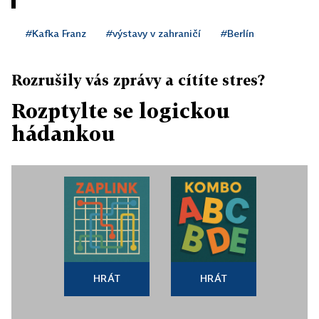
#Kafka Franz
#výstavy v zahraničí
#Berlín
Rozrušily vás zprávy a cítíte stres?
Rozptylte se logickou
hádankou
HRÁT
HRÁT