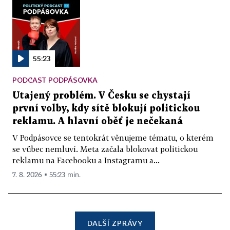
55:23
PODCAST PODPÁSOVKA
Utajený problém. V Česku se chystají
první volby, kdy sítě blokují politickou
reklamu. A hlavní oběť je nečekaná
V Podpásovce se tentokrát věnujeme tématu, o kterém
se vůbec nemluví. Meta začala blokovat politickou
reklamu na Facebooku a Instagramu a...
7. 8. 2026 ▪ 55:23 min.
DALŠÍ ZPRÁVY