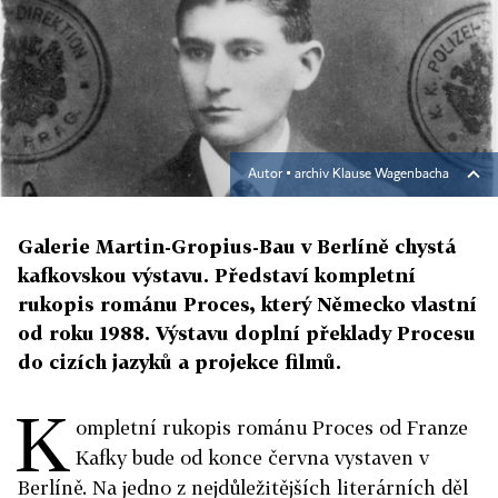
Autor ▪
archiv Klause Wagenbacha
Galerie Martin-Gropius-Bau v Berlíně chystá
kafkovskou výstavu. Představí kompletní
rukopis románu Proces, který Německo vlastní
od roku 1988. Výstavu doplní překlady Procesu
do cizích jazyků a projekce filmů.
K
ompletní rukopis románu Proces od Franze
Kafky bude od konce června vystaven v
Berlíně. Na jedno z nejdůležitějších literárních děl