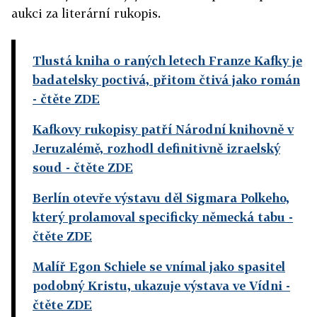
aukci za literární rukopis.
Tlustá kniha o raných letech Franze Kafky je
badatelsky poctivá, přitom čtivá jako román
- čtěte ZDE
Kafkovy rukopisy patří Národní knihovně v
Jeruzalémě, rozhodl definitivně izraelský
soud
- čtěte ZDE
Berlín otevře výstavu děl Sigmara Polkeho,
který prolamoval specificky německá tabu
-
čtěte ZDE
Malíř Egon Schiele se vnímal jako spasitel
podobný Kristu, ukazuje výstava ve Vídni
-
čtěte ZDE