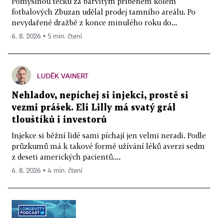
Pomyslnou tečku za barvitým příběhem kolem
fotbalových Zbuzan udělal prodej tamního areálu. Po
nevydařené dražbě z konce minulého roku do...
6. 8. 2026 ▪ 5 min. čtení
LUDĚK VAINERT
Nehladov, nepíchej si injekci, prostě si
vezmi prášek. Eli Lilly má svatý grál
tlouštíků i investorů
Injekce si běžní lidé sami píchají jen velmi neradi. Podle
průzkumů má k takové formě užívání léků averzi sedm
z deseti amerických pacientů....
6. 8. 2026 ▪ 4 min. čtení