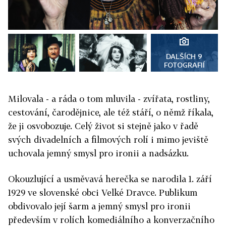
DALŠÍCH 9
FOTOGRAFIÍ
Milovala - a ráda o tom mluvila - zvířata, rostliny,
cestování, čarodějnice, ale též stáří, o němž říkala,
že ji osvobozuje. Celý život si stejně jako v řadě
svých divadelních a filmových rolí i mimo jeviště
uchovala jemný smysl pro ironii a nadsázku.
Okouzlující a usměvavá herečka se narodila 1. září
1929 ve slovenské obci Velké Dravce. Publikum
obdivovalo její šarm a jemný smysl pro ironii
především v rolích komediálního a konverzačního