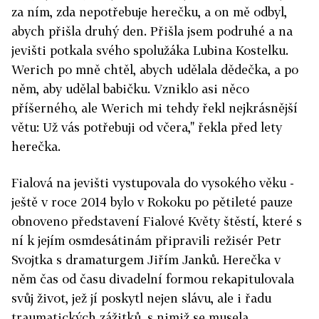
za ním, zda nepotřebuje herečku, a on mě odbyl,
abych přišla druhý den. Přišla jsem podruhé a na
jevišti potkala svého spolužáka Lubina Kostelku.
Werich po mně chtěl, abych udělala dědečka, a po
něm, aby udělal babičku. Vzniklo asi něco
příšerného, ale Werich mi tehdy řekl nejkrásnější
větu: Už vás potřebuji od včera," řekla před lety
herečka.
Fialová na jevišti vystupovala do vysokého věku -
ještě v roce 2014 bylo v Rokoku po pětileté pauze
obnoveno představení Fialové Květy štěstí, které s
ní k jejím osmdesátinám připravili režisér Petr
Svojtka s dramaturgem Jiřím Janků. Herečka v
něm čas od času divadelní formou rekapitulovala
svůj život, jež jí poskytl nejen slávu, ale i řadu
traumatických zážitků, s nimiž se musela