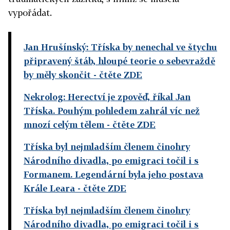
vypořádat.
Jan Hrušínský: Tříska by nenechal ve štychu
připravený štáb, hloupé teorie o sebevraždě
by měly skončit
- čtěte ZDE
Nekrolog: Herectví je zpověď, říkal Jan
Tříska. Pouhým pohledem zahrál víc než
mnozí celým tělem
- čtěte ZDE
Tříska byl nejmladším členem činohry
Národního divadla, po emigraci točil i s
Formanem. Legendární byla jeho postava
Krále Leara
- čtěte ZDE
Tříska byl nejmladším členem činohry
Národního divadla, po emigraci točil i s