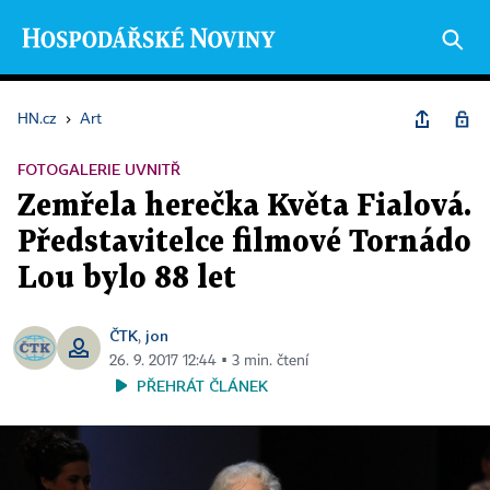
HN.cz
›
Art
FOTOGALERIE UVNITŘ
Zemřela herečka Květa Fialová.
Představitelce filmové Tornádo
Lou bylo 88 let
ČTK
jon
,
26. 9. 2017 12:44 ▪ 3 min. čtení
PŘEHRÁT ČLÁNEK