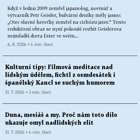
Když v lednu 2009 zemřel japanolog, novinář a
výtvarník Petr Geisler, bulvární deníky měly jasno:
„Otec slavné herečky zemřel na cirhózu jater.“ Tento
reduktivní obraz se nyní pokouší rozbít Geislerova
nejmladší dcera Ester ve svém...
6. 8. 2026 ▪ 4 min. čtení
Kulturní tipy: Filmová meditace nad
lidským údělem, fichtl z osmdesátek i
španělský Kancl se suchým humorem
31. 7. 2026 ▪ 3 min. čtení
Duna, mesiáš a my. Proč nám toto dílo
ukazuje omyl nadlidských elit
31. 7. 2026 ▪ 4 min. čtení