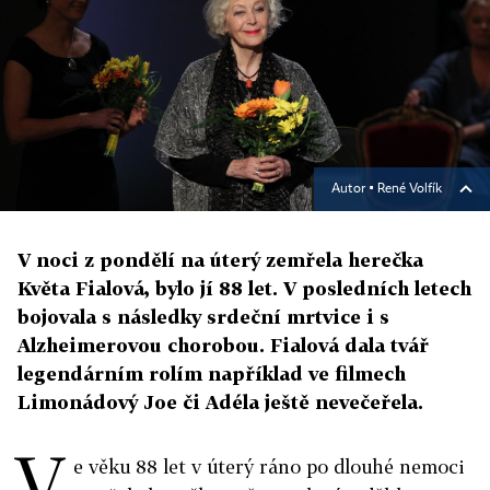
Autor ▪
René Volfík
V noci z pondělí na úterý zemřela herečka
Květa Fialová, bylo jí 88 let. V posledních letech
bojovala s následky srdeční mrtvice i s
Alzheimerovou chorobou. Fialová dala tvář
legendárním rolím například ve filmech
Limonádový Joe či Adéla ještě nevečeřela.
V
e věku 88 let v úterý ráno po dlouhé nemoci