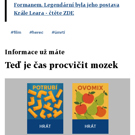
Formanem. Legendární byla jeho postava
Krále Leara
- čtěte ZDE
#film
#herec
#úmrtí
Informace už máte
Teď je čas procvičit mozek
HRÁT
HRÁT