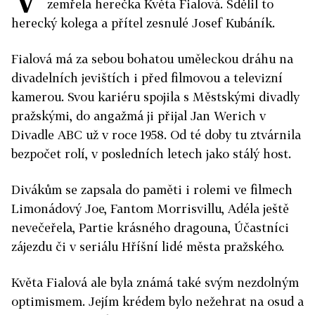
zemřela herečka Květa Fialová. Sdělil to
herecký kolega a přítel zesnulé Josef Kubáník.
Fialová má za sebou bohatou uměleckou dráhu na
divadelních jevištích i před filmovou a televizní
kamerou. Svou kariéru spojila s Městskými divadly
pražskými, do angažmá ji přijal Jan Werich v
Divadle ABC už v roce 1958. Od té doby tu ztvárnila
bezpočet rolí, v posledních letech jako stálý host.
Divákům se zapsala do paměti i rolemi ve filmech
Limonádový Joe, Fantom Morrisvillu, Adéla ještě
nevečeřela, Partie krásného dragouna, Účastníci
zájezdu či v seriálu Hříšní lidé města pražského.
Květa Fialová ale byla známá také svým nezdolným
optimismem. Jejím krédem bylo nežehrat na osud a