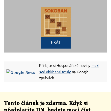
HRÁT
mezi
Přidejte si Hospodářské noviny
své oblíbené tituly
na Google
zprávách.
Tento článek
je
zdarma. Když si
předplatíte HN, budete moci číst