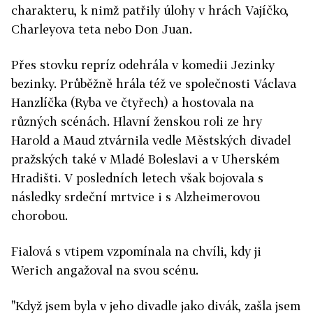
charakteru, k nimž patřily úlohy v hrách Vajíčko,
Charleyova teta nebo Don Juan.
Přes stovku repríz odehrála v komedii Jezinky
bezinky. Průběžně hrála též ve společnosti Václava
Hanzlíčka (Ryba ve čtyřech) a hostovala na
různých scénách. Hlavní ženskou roli ze hry
Harold a Maud ztvárnila vedle Městských divadel
pražských také v Mladé Boleslavi a v Uherském
Hradišti. V posledních letech však bojovala s
následky srdeční mrtvice i s Alzheimerovou
chorobou.
Fialová s vtipem vzpomínala na chvíli, kdy ji
Werich angažoval na svou scénu.
"Když jsem byla v jeho divadle jako divák, zašla jsem