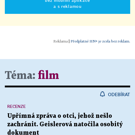
bez mobilní aplikace
a s reklamou
|
Předplatné HN+ je zcela bez reklam.
Téma:
film
ODEBÍRAT
RECENZE
Upřímná zpráva o otci, jehož nešlo
zachránit. Geislerová natočila osobitý
dokument