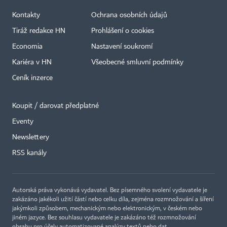
Kontakty
Ochrana osobních údajů
Tiráž redakce HN
Prohlášení o cookies
Economia
Nastavení soukromí
Kariéra v HN
Všeobecné smluvní podmínky
Ceník inzerce
Koupit / darovat předplatné
Eventy
×
Newslettery
RSS kanály
Autorská práva vykonává vydavatel. Bez písemného svolení vydavatele je
zakázáno jakékoli užití částí nebo celku díla, zejména rozmnožování a šíření
jakýmkoli způsobem, mechanickým nebo elektronickým, v českém nebo
jiném jazyce. Bez souhlasu vydavatele je zakázáno též rozmnožování