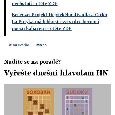
neobstojí
- čtěte ZDE
Recenze: Projekt Dejvického divadla a Cirku
La Putyka má lehkost i za srdce beroucí
poezii kabaretu
- čtěte ZDE
#HaDivadlo
#Brno
Nudíte se na poradě?
Vyřešte dnešní hlavolam HN