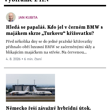
JAN KUBITA
Hledá se papaláš. Kdo jel v černém BMW s
majákem skrze „Turkovu“ křižovatku?
Před několika dny se do jedné pražské křižovatky
přihnalo obří luxusní BMW se začerněnými skly a
blikajícím majáčkem na střeše. Na červenou...
4. 8. 2026 ▪ 6 min. čtení
Německo řeší závažný hybridní útok.