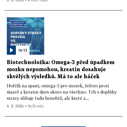
6. 8. 2026 ▪ 4 min. čtení
16:13
Biotechnoložka: Omega-3 před úpadkem
mozku nepomohou, kreatin dosahuje
skvělých výsledků. Má to ale háček
Hořčík na spaní, omega-3 pro mozek, železo proti
únavě a kreatin dnes skoro na všechno. Trh s doplňky
stravy slibuje řadu benefitů, ale které z...
6. 8. 2026 ▪ 16:13 min.