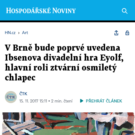
HN.cz
›
Art
V Brně bude poprvé uvedena
Ibsenova divadelní hra Eyolf,
hlavní roli ztvární osmiletý
chlapec
ČTK
PŘEHRÁT ČLÁNEK
15. 11. 2017 15:11 ▪ 2 min. čtení