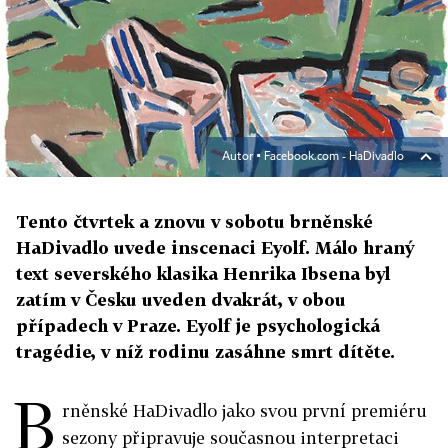
Autor ▪
Facebook.com - HaDivadlo
Tento čtvrtek a znovu v sobotu brněnské
HaDivadlo uvede inscenaci Eyolf. Málo hraný
text severského klasika Henrika Ibsena byl
zatím v Česku uveden dvakrát, v obou
případech v Praze. Eyolf je psychologická
tragédie, v níž rodinu zasáhne smrt dítěte.
B
rněnské HaDivadlo jako svou první premiéru
sezony připravuje současnou interpretaci