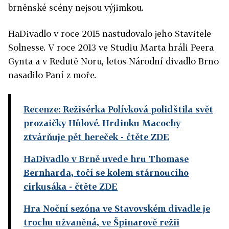
brněnské scény nejsou výjimkou.
HaDivadlo v roce 2015 nastudovalo jeho Stavitele
Solnesse. V roce 2013 ve Studiu Marta hráli Peera
Gynta a v Redutě Noru, letos Národní divadlo Brno
nasadilo Paní z moře.
Recenze: Režisérka Polívková polidštila svět
prozaičky Hůlové. Hrdinku Macochy
ztvárňuje pět hereček
- čtěte ZDE
HaDivadlo v Brně uvede hru Thomase
Bernharda, točí se kolem stárnoucího
cirkusáka
- čtěte ZDE
Hra Noční sezóna ve Stavovském divadle je
trochu užvaněná, ve Špinarově režii