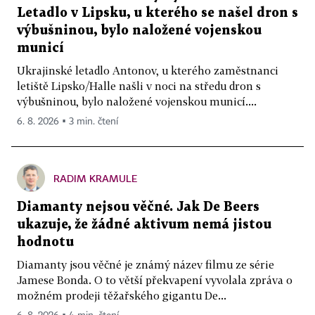
Letadlo v Lipsku, u kterého se našel dron s
výbušninou, bylo naložené vojenskou
municí
Ukrajinské letadlo Antonov, u kterého zaměstnanci
letiště Lipsko/Halle našli v noci na středu dron s
výbušninou, bylo naložené vojenskou municí....
6. 8. 2026 ▪ 3 min. čtení
RADIM KRAMULE
Diamanty nejsou věčné. Jak De Beers
ukazuje, že žádné aktivum nemá jistou
hodnotu
Diamanty jsou věčné je známý název filmu ze série
Jamese Bonda. O to větší překvapení vyvolala zpráva o
možném prodeji těžařského gigantu De...