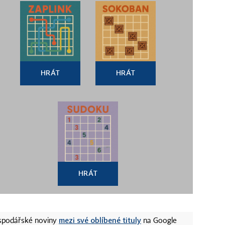
HRÁT
HRÁT
HRÁT
mezi své oblíbené tituly
ospodářské noviny
na Google