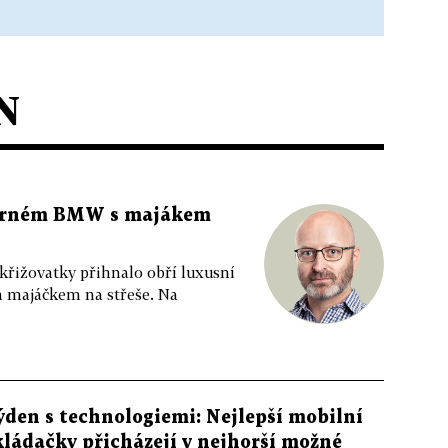
N
 černém BMW s majákem
 křižovatky přihnalo obří luxusní
m majáčkem na střeše. Na
ýden s technologiemi: Nejlepší mobilní
kládačky přicházejí v nejhorší možné