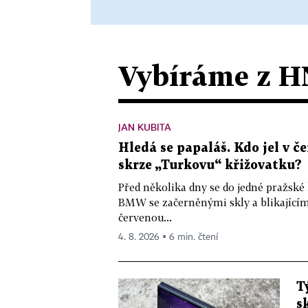
Vybíráme z H
JAN KUBITA
Hledá se papaláš. Kdo jel v
skrze „Turkovu“ křižovatku?
Před několika dny se do jedné pražské
BMW se začerněnými skly a blikající
červenou...
4. 8. 2026 ▪ 6 min. čtení
T
s