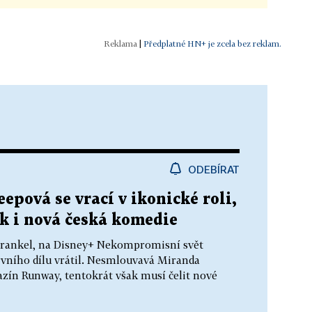
|
Předplatné HN+ je zcela bez reklam.
ODEBÍRAT
epová se vrací v ikonické roli,
k i nová česká komedie
 Frankel, na Disney+ Nekompromisní svět
rvního dílu vrátil. Nesmlouvavá Miranda
azín Runway, tentokrát však musí čelit nové