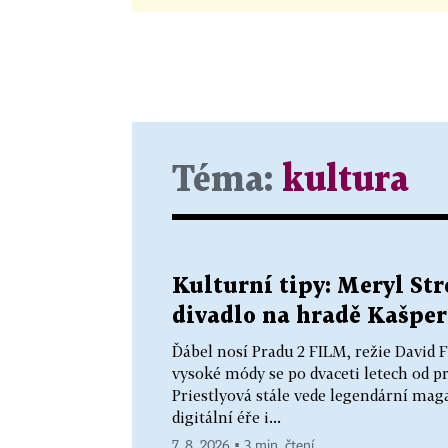
Téma:
kultura
Kulturní tipy: Meryl Stre
divadlo na hradě Kašper
Ďábel nosí Pradu 2 FILM, režie David
vysoké módy se po dvaceti letech od p
Priestlyová stále vede legendární mag
digitální éře i...
7. 8. 2026 ▪ 3 min. čtení