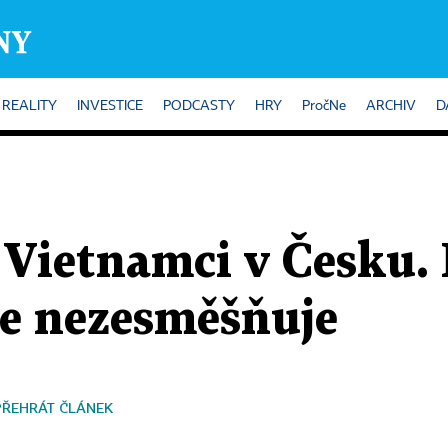
REALITY
INVESTICE
PODCASTY
HRY
PročNe
ARCHIV
D
 Vietnamci v Česku.
je nezesměšňuje
PŘEHRÁT ČLÁNEK