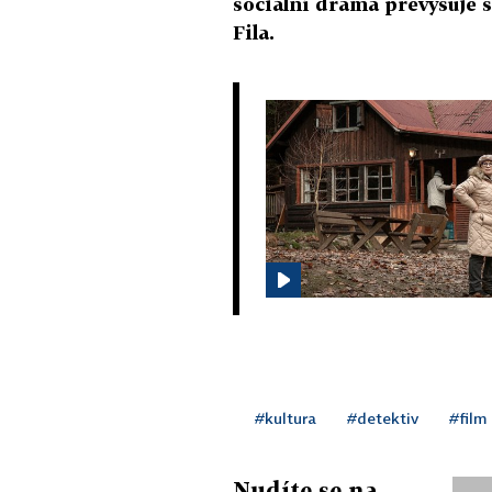
sociální drama převyšuje s
Fila.
#kultura
#detektiv
#film
Nudíte se na