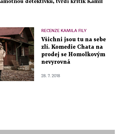
amotnou detektivku, tvrdí kritik Kamil
RECENZE KAMILA FILY
Všichni jsou tu na sebe
zlí. Komedie Chata na
prodej se Homolkovým
nevyrovná
28. 7. 2018