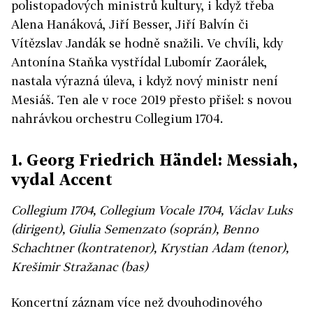
polistopadových ministrů kultury, i když třeba
Alena Hanáková, Jiří Besser, Jiří Balvín či
Vítězslav Jandák se hodně snažili. Ve chvíli, kdy
Antonína Staňka vystřídal Lubomír Zaorálek,
nastala výrazná úleva, i když nový ministr není
Mesiáš. Ten ale v roce 2019 přesto přišel: s novou
nahrávkou orchestru Collegium 1704.
1. Georg Friedrich Händel: Messiah,
vydal Accent
Collegium 1704, Collegium Vocale 1704, Václav Luks
(dirigent), Giulia Semenzato (soprán), Benno
Schachtner (kontratenor), Krystian Adam (tenor),
Krešimir Stražanac (bas)
Koncertní záznam více než dvouhodinového