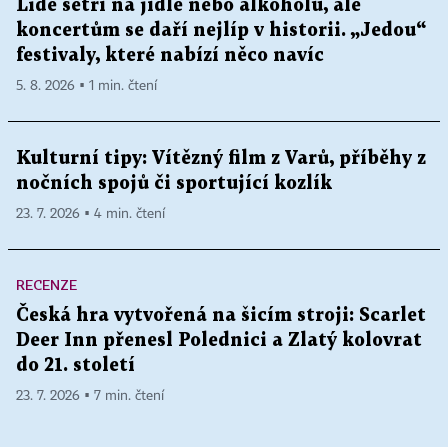
Lidé šetří na jídle nebo alkoholu, ale
koncertům se daří nejlíp v historii. „Jedou“
festivaly, které nabízí něco navíc
5. 8. 2026 ▪ 1 min. čtení
Kulturní tipy: Vítězný film z Varů, příběhy z
nočních spojů či sportující kozlík
23. 7. 2026 ▪ 4 min. čtení
RECENZE
Česká hra vytvořená na šicím stroji: Scarlet
Deer Inn přenesl Polednici a Zlatý kolovrat
do 21. století
23. 7. 2026 ▪ 7 min. čtení