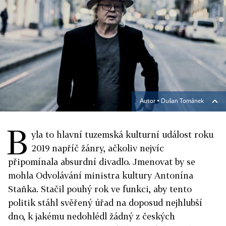
Autor ▪
Dušan Tománek
B
yla to hlavní tuzemská kulturní událost roku
2019 napříč žánry, ačkoliv nejvíc
připomínala absurdní divadlo. Jmenovat by se
mohla Odvolávání ministra kultury Antonína
Staňka. Stačil pouhý rok ve funkci, aby tento
politik stáhl svěřený úřad na doposud nejhlubší
dno, k jakému nedohlédl žádný z českých