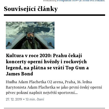
|
Předplatné HN+ je zcela bez reklam.
Související články
Kultura v roce 2020: Prahu čekají
koncerty operní hvězdy i rockových
legend, na plátna se vrátí Top Gun a
James Bond
Hudba Adam Plachetka O2 arena, Praha, 16. ledna
Barytonista Adam Plachetka se jako první český operní
pěvec pokusí naplnit největší sportovní...
27. 12. 2019 ▪ 13 min. čtení