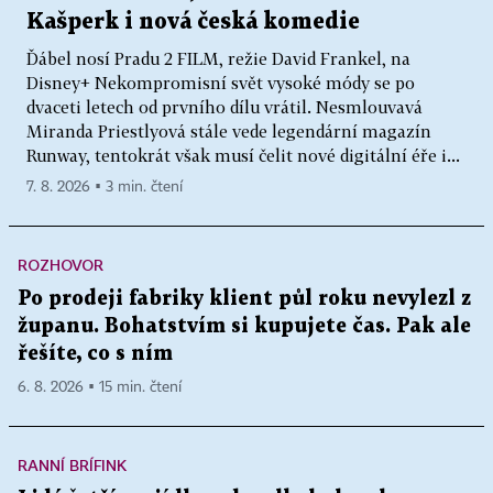
Kašperk i nová česká komedie
Ďábel nosí Pradu 2 FILM, režie David Frankel, na
Disney+ Nekompromisní svět vysoké módy se po
dvaceti letech od prvního dílu vrátil. Nesmlouvavá
Miranda Priestlyová stále vede legendární magazín
Runway, tentokrát však musí čelit nové digitální éře i...
7. 8. 2026 ▪ 3 min. čtení
ROZHOVOR
Po prodeji fabriky klient půl roku nevylezl z
županu. Bohatstvím si kupujete čas. Pak ale
řešíte, co s ním
6. 8. 2026 ▪ 15 min. čtení
RANNÍ BRÍFINK