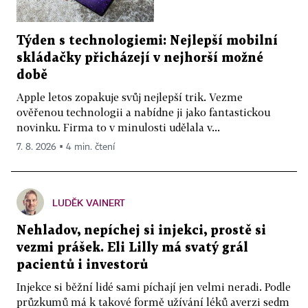
Týden s technologiemi: Nejlepší mobilní
skládačky přicházejí v nejhorší možné
době
Apple letos zopakuje svůj nejlepší trik. Vezme
ověřenou technologii a nabídne ji jako fantastickou
novinku. Firma to v minulosti udělala v...
7. 8. 2026 ▪ 4 min. čtení
LUDĚK VAINERT
Nehladov, nepíchej si injekci, prostě si
vezmi prášek. Eli Lilly má svatý grál
pacientů i investorů
Injekce si běžní lidé sami píchají jen velmi neradi. Podle
průzkumů má k takové formě užívání léků averzi sedm