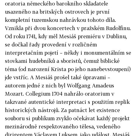
oratoria německého barokního skladatele
usazeného na britských ostrovech je první
kompletní tuzemskou nahrávkou tohoto díla.
Vznikla při dvou koncertech v pražském Rudolfinu.
Od roku 1741, kdy měl Mesiáš premiéru v Dublinu,
se dočkal řady provedení v rozličném
interpretačním pojetí – někdy i monumentálním se
stovkami hudebníků a sboristů, čemuž biblické
téma (od narození Krista po jeho nanebevstoupení)
jde vstříc. A Mesiáš prošel také úpravami –
autorem jedné z nich byl Wolfgang Amadeus
Mozart. Collegium 1704 nahrálo oratorium v
takzvané autentické interpretaci s použitím replik
historických nástrojů. Za patnáct let existence
souboru si publikum zvyklo očekávat každý projekt
mezinárodně respektovaného tělesa, vedeného
dirigentem Václavem Luksem, jako událost. Mesiáš