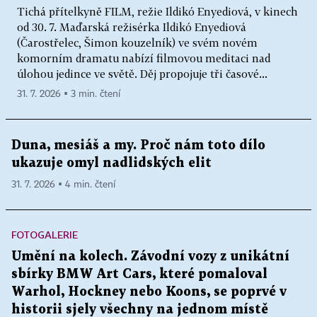
Tichá přítelkyně FILM, režie Ildikó Enyediová, v kinech
od 30. 7. Maďarská režisérka Ildikó Enyediová
(Čarostřelec, Šimon kouzelník) ve svém novém
komorním dramatu nabízí filmovou meditaci nad
úlohou jedince ve světě. Děj propojuje tři časové...
31. 7. 2026 ▪ 3 min. čtení
Duna, mesiáš a my. Proč nám toto dílo
ukazuje omyl nadlidských elit
31. 7. 2026 ▪ 4 min. čtení
FOTOGALERIE
Umění na kolech. Závodní vozy z unikátní
sbírky BMW Art Cars, které pomaloval
Warhol, Hockney nebo Koons, se poprvé v
historii sjely všechny na jednom místě