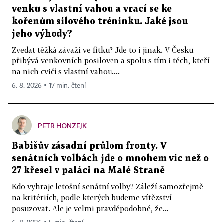
venku s vlastní vahou a vrací se ke
kořenům silového tréninku. Jaké jsou
jeho výhody?
Zvedat těžká závaží ve fitku? Jde to i jinak. V Česku
přibývá venkovních posiloven a spolu s tím i těch, kteří
na nich cvičí s vlastní vahou....
6. 8. 2026 ▪ 17 min. čtení
PETR HONZEJK
Babišův zásadní průlom fronty. V
senátních volbách jde o mnohem víc než o
27 křesel v paláci na Malé Straně
Kdo vyhraje letošní senátní volby? Záleží samozřejmě
na kritériích, podle kterých budeme vítězství
posuzovat. Ale je velmi pravděpodobné, že...