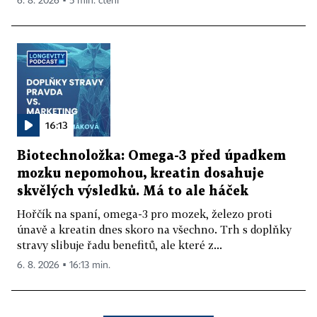
6. 8. 2026 ▪ 5 min. čtení
16:13
Biotechnoložka: Omega-3 před úpadkem
mozku nepomohou, kreatin dosahuje
skvělých výsledků. Má to ale háček
Hořčík na spaní, omega-3 pro mozek, železo proti
únavě a kreatin dnes skoro na všechno. Trh s doplňky
stravy slibuje řadu benefitů, ale které z...
6. 8. 2026 ▪ 16:13 min.