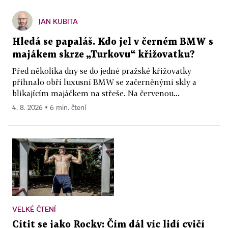
JAN KUBITA
Hledá se papaláš. Kdo jel v černém BMW s
majákem skrze „Turkovu“ křižovatku?
Před několika dny se do jedné pražské křižovatky
přihnalo obří luxusní BMW se začerněnými skly a
blikajícím majáčkem na střeše. Na červenou...
4. 8. 2026 ▪ 6 min. čtení
VELKÉ ČTENÍ
Cítit se jako Rocky: Čím dál víc lidí cvičí