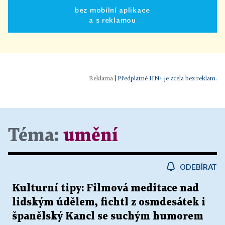
bez mobilní aplikace
a s reklamou
|
Předplatné HN+ je zcela bez reklam.
Téma:
umění
ODEBÍRAT
Kulturní tipy: Filmová meditace nad
lidským údělem, fichtl z osmdesátek i
španělský Kancl se suchým humorem