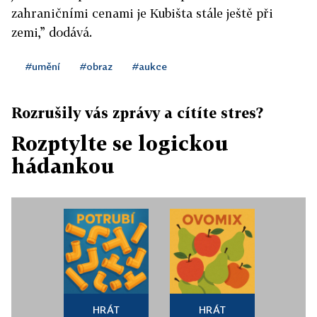
zahraničními cenami je Kubišta stále ještě při
zemi,” dodává.
#umění
#obraz
#aukce
Rozrušily vás zprávy a cítíte stres?
Rozptylte se logickou
hádankou
HRÁT
HRÁT