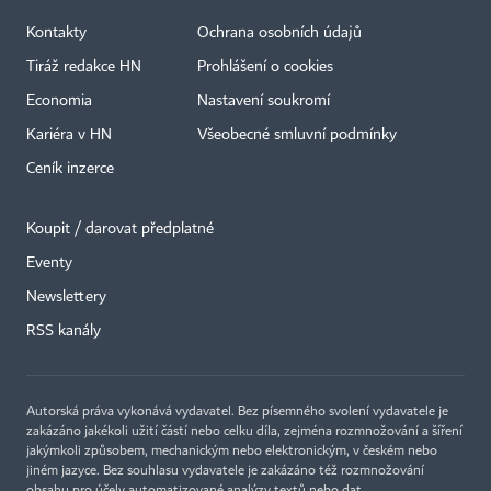
Kontakty
Ochrana osobních údajů
Tiráž redakce HN
Prohlášení o cookies
Economia
Nastavení soukromí
Kariéra v HN
Všeobecné smluvní podmínky
Ceník inzerce
Koupit / darovat předplatné
Eventy
Newslettery
×
RSS kanály
Autorská práva vykonává vydavatel. Bez písemného svolení vydavatele je
zakázáno jakékoli užití částí nebo celku díla, zejména rozmnožování a šíření
jakýmkoli způsobem, mechanickým nebo elektronickým, v českém nebo
jiném jazyce. Bez souhlasu vydavatele je zakázáno též rozmnožování