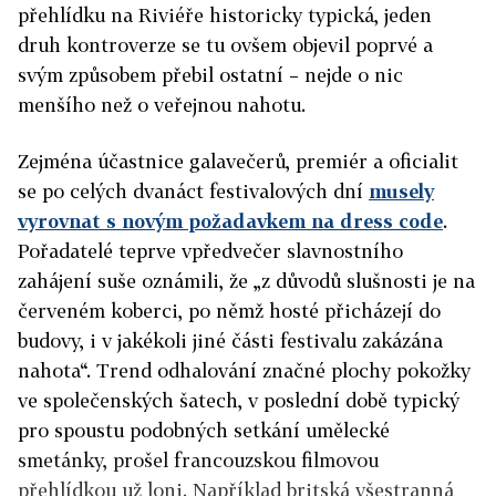
přehlídku na Riviéře historicky typická, jeden
druh kontroverze se tu ovšem objevil poprvé a
svým způsobem přebil ostatní – nejde o nic
menšího než o veřejnou nahotu.
Zejména účastnice galavečerů, premiér a oficialit
se po celých dvanáct festivalových dní
musely
vyrovnat s novým požadavkem na dress code
.
Pořadatelé teprve vpředvečer slavnostního
zahájení suše oznámili, že „z důvodů slušnosti je na
červeném koberci, po němž hosté přicházejí do
budovy, i v jakékoli jiné části festivalu zakázána
nahota“. Trend odhalování značné plochy pokožky
ve společenských šatech, v poslední době typický
pro spoustu podobných setkání umělecké
smetánky, prošel francouzskou filmovou
přehlídkou už loni. Například britská všestranná