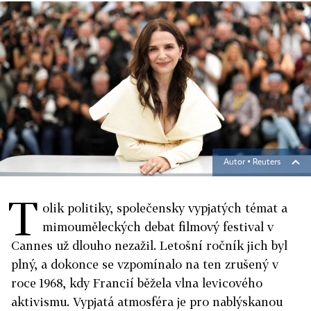
Autor ▪
Reuters
T
olik politiky, společensky vypjatých témat a
mimouměleckých debat filmový festival v
Cannes už dlouho nezažil. Letošní ročník jich byl
plný, a dokonce se vzpomínalo na ten zrušený v
roce 1968, kdy Francií běžela vlna levicového
aktivismu. Vypjatá atmosféra je pro nablýskanou