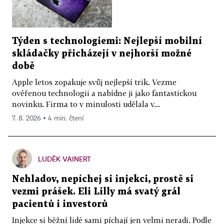
Týden s technologiemi: Nejlepší mobilní
skládačky přicházejí v nejhorší možné
době
Apple letos zopakuje svůj nejlepší trik. Vezme
ověřenou technologii a nabídne ji jako fantastickou
novinku. Firma to v minulosti udělala v...
7. 8. 2026 ▪ 4 min. čtení
LUDĚK VAINERT
Nehladov, nepíchej si injekci, prostě si
vezmi prášek. Eli Lilly má svatý grál
pacientů i investorů
Injekce si běžní lidé sami píchají jen velmi neradi. Podle