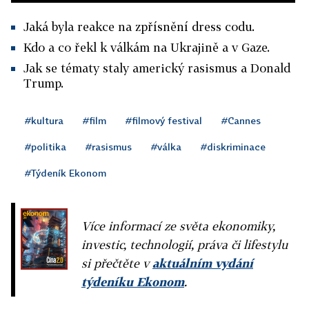
Jaká byla reakce na zpřísnění dress codu.
Kdo a co řekl k válkám na Ukrajině a v Gaze.
Jak se tématy staly americký rasismus a Donald
Trump.
#kultura
#film
#filmový festival
#Cannes
#politika
#rasismus
#válka
#diskriminace
#Týdeník Ekonom
Více informací ze světa ekonomiky,
investic, technologií, práva či lifestylu
si přečtěte v
aktuálním vydání
týdeníku Ekonom
.