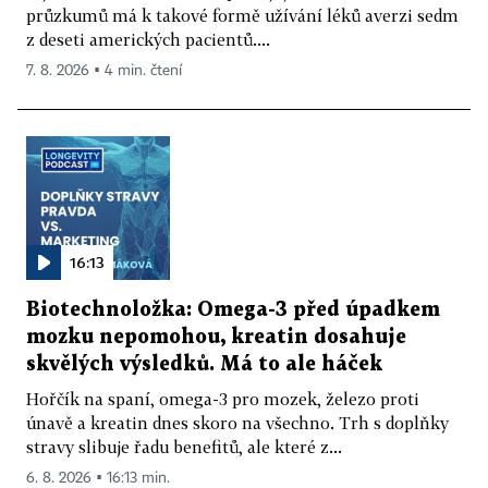
průzkumů má k takové formě užívání léků averzi sedm
z deseti amerických pacientů....
7. 8. 2026 ▪ 4 min. čtení
16:13
Biotechnoložka: Omega-3 před úpadkem
mozku nepomohou, kreatin dosahuje
skvělých výsledků. Má to ale háček
Hořčík na spaní, omega-3 pro mozek, železo proti
únavě a kreatin dnes skoro na všechno. Trh s doplňky
stravy slibuje řadu benefitů, ale které z...
6. 8. 2026 ▪ 16:13 min.