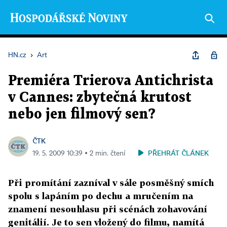
HN.cz
›
Art
Premiéra Trierova Antichrista
v Cannes: zbytečná krutost
nebo jen filmový sen?
ČTK
PŘEHRÁT ČLÁNEK
19. 5. 2009 10:39 ▪ 2 min. čtení
Při promítání zazníval v sále posměšný smích
spolu s lapáním po dechu a mručením na
znamení nesouhlasu při scénách zohavování
genitálií. Je to sen vložený do filmu, namítá