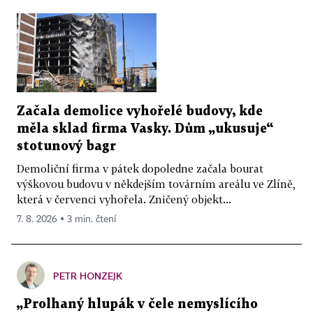
Začala demolice vyhořelé budovy, kde
měla sklad firma Vasky. Dům „ukusuje“
stotunový bagr
Demoliční firma v pátek dopoledne začala bourat
výškovou budovu v někdejším továrním areálu ve Zlíně,
která v červenci vyhořela. Zničený objekt...
7. 8. 2026 ▪ 3 min. čtení
PETR HONZEJK
„Prolhaný hlupák v čele nemyslícího