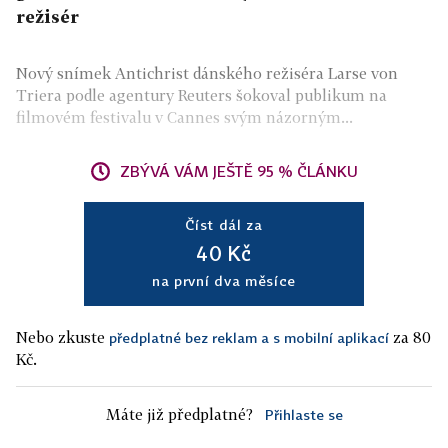
režisér
Nový snímek Antichrist dánského režiséra Larse von
Triera podle agentury Reuters šokoval publikum na
filmovém festivalu v Cannes svým názorným...
ZBÝVÁ VÁM JEŠTĚ 95 % ČLÁNKU
Číst dál za
40 Kč
na první dva měsíce
Nebo zkuste
za 80
předplatné bez reklam a s mobilní aplikací
Kč.
Máte již předplatné?
Přihlaste se