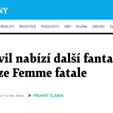
REALITY
INVESTICE
PODCASTY
HRY
PročNe
ARCHIV
D
vil nabízí další fant
ze Femme fatale
PŘEHRÁT ČLÁNEK
o ▪ 4 min. čtení