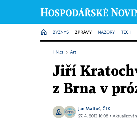
ZPRÁVY
HOME
BYZNYS
NÁZORY
TECH
HN.cz
›
Art
Jiří Kratoch
z Brna v pró
Jan Mattuš
ČTK
,
27. 4. 2013 16:08 ▪ Aktualizován