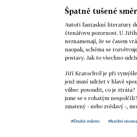
Špatně tušené smě
Autoři fantaskní literatury d
čtenářovu pozornost. U Jiří
neznamenají, že se časem vrá
naopak, schéma se rozvětvuje
postavy. Jak to všechno udrž
Jiří Kratochvil je při vymýšl
jenž musí udržet v hlavě spou
vůbec posoudit, co je ztráta? 
jsme se s rohatým nespolčili
zmatený - nebo zvědavý -, mo
#Druhé město
#knižní recen