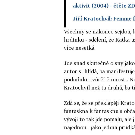
aktivit (2004)
- čtěte Z
Jiří Kratochvil: Femme f
Všechny se nakonec sejdou, k
hrdinku - sdělení, že Katka u
více nesetká.
Jde snad skutečně o sny jako
autor si hlídá, ba manifestuj
podmínku tvůrčí činnosti. Ne
Kratochvil než ta druhá, ba t
Zdá se, že se překlápějí Kra
fantaskna k fantasknu s obč
vývoji to tak jde pomalu, ale
najednou - jako jediná prudk