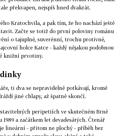
ale překvapen, nejspíš hned dvakrát.
ého Kratochvila, a pak tím, že ho nachází ještě
stavit. Začte se totiž do první poloviny románu
ění o tajuplné, suverénní, trochu protivné,
 rajcovní holce Katce - každý nějakou podobnou
é knižní prvotiny.
rdinky
áře, ti dva se nepravidelně potkávají, kromě
áždí jiné chlapy, až špatně skončí.
dstavitelných peripetiích ve skutečném Brně
 1989 a začátkem let devadesátých. Čtenář
uje lineární - přitom ne plochý - příběh bez