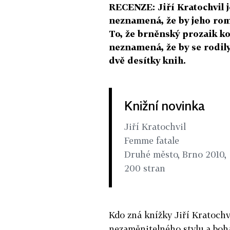
RECENZE: Jiří Kratochvil j
neznamená, že by jeho rom
To, že brněnský prozaik ko
neznamená, že by se rodily 
dvě desítky knih.
Knižní novinka
Jiří Kratochvil
Femme fatale
Druhé město, Brno 2010,
200 stran
Kdo zná knížky Jiří Kratochv
nezaměnitelného stylu a boh