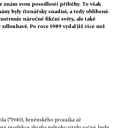
e znám svou posedlostí příběhy. To však
ány byly čtenářsky snadné, a tedy oblíbené.
nstruuje náročné fikční světy, ale také
zdlouhavě. Po roce 1989 vydal již více než
ila (*1940), brněnského prozaika až
até produkce zhruba jednoho titulu ročně, bude