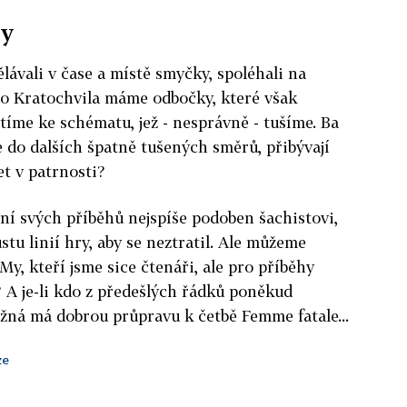
ry
ělávali v čase a místě smyčky, spoléhali na
ho Kratochvila máme odbočky, které však
tíme ke schématu, jež - nesprávně - tušíme. Ba
 do dalších špatně tušených směrů, přibývají
et v patrnosti?
ení svých příběhů nejspíše podoben šachistovi,
stu linií hry, aby se neztratil. Ale můžeme
My, kteří jsme sice čtenáři, ale pro příběhy
? A je-li kdo z předešlých řádků poněkud
žná má dobrou průpravu k četbě Femme fatale...
ze