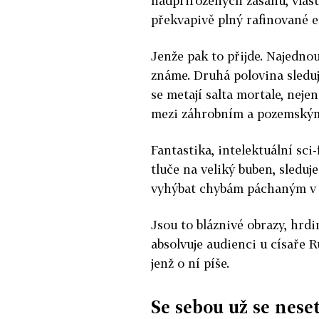
nadpřirozených zásahů, vlast
překvapivě plný rafinované e
Jenže pak to přijde. Najednou 
známe. Druhá polovina sleduj
se metají salta mortale, nej
mezi záhrobním a pozemským s
Fantastika, intelektuální sci-
tluče na veliký buben, sleduje
vyhýbat chybám páchaným v 
Jsou to bláznivé obrazy, hrdi
absolvuje audienci u císaře R
jenž o ní píše.
Se sebou už se nese