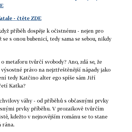
DE
atale
- čtěte ZDE
dyž příběh dospěje k očistnému - nejen pro
ž se s onou bubenicí, tedy sama se sebou, nikdy
 o metaforu tvůrčí svobody? Ano, zdá se, že
e výsostné právo na nejztřeštěnější nápady jako
ní tedy Katčino alter ego spíše sám Jiří
řetí Katka?
tochvilovy váhy - od příběhů s občasnými prvky
asnými prvky příběhu. V prozaikově tvůrčím
 jistě, kdežto v nejnovějším románu se to stane
á rána.