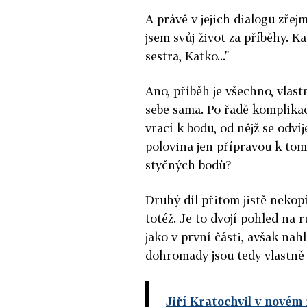
A právě v jejich dialogu zře
jsem svůj život za příběhy. K
sestra, Katko..."
Ano, příběh je všechno, vlas
sebe sama. Po řadě komplikac
vrací k bodu, od nějž se odvíj
polovina jen přípravou k to
styčných bodů?
Druhý díl přitom jistě nekop
totéž. Je to dvojí pohled na r
jako v první části, avšak nahl
dohromady jsou tedy vlastně 
Jiří Kratochvil v novém