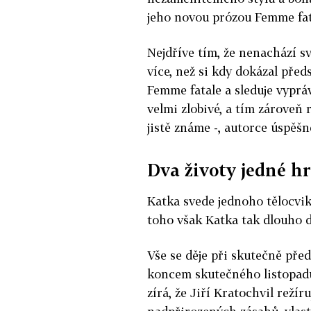
jeho novou prózou Femme fat
Nejdříve tím, že nenachází sv
více, než si kdy dokázal před
Femme fatale a sleduje vypráv
velmi zlobivé, a tím zároveň
jistě známe -, autorce úspěšn
Dva životy jedné h
Katka svede jednoho tělocvik
toho však Katka tak dlouho dr
Vše se děje při skutečně pře
koncem skutečného listopadu
zírá, že Jiří Kratochvil režír