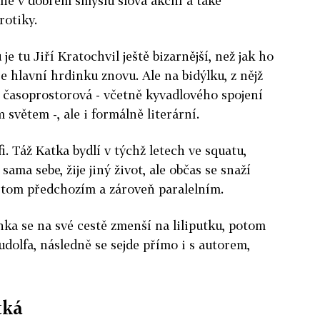
ně v dobrém smyslu slova akční a také
rotiky.
je tu Jiří Kratochvil ještě bizarnější, než jak ho
e hlavní hrdinku znovu. Ale na bidýlku, z nějž
en časoprostorová - včetně kyvadlového spojení
větem -, ale i formálně literární.
fi. Táž Katka bydlí v týchž letech ve squatu,
 sama sebe, žije jiný život, ale občas se snaží
tom předchozím a zároveň paralelním.
nka se na své cestě zmenší na liliputku, potom
udolfa, následně se sejde přímo i s autorem,
tká