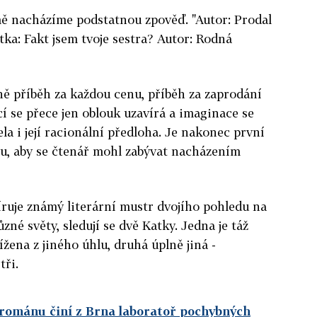
jmě nacházíme podstatnou zpověď. "Autor: Prodal
atka: Fakt jsem tvoje sestra? Autor: Rodná
tně příběh za každou cenu, příběh za zaprodání
í se přece jen oblouk uzavírá a imaginace se
ela i její racionální předloha. Je nakonec první
mu, aby se čtenář mohl zabývat nacházením
íruje známý literární mustr dvojího pohledu na
ůzné světy, sledují se dvě Katky. Jedna je táž
ížena z jiného úhlu, druhá úplně jiná -
tři.
 románu činí z Brna laboratoř pochybných