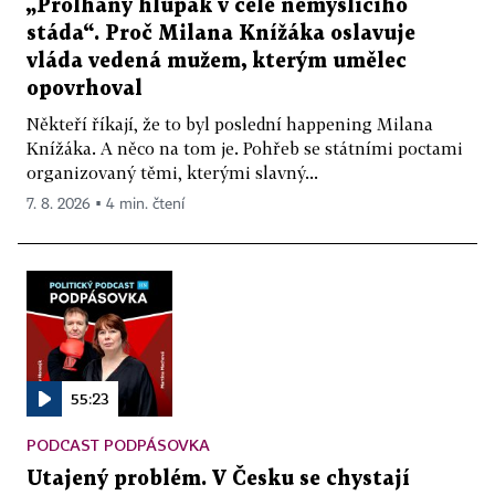
„Prolhaný hlupák v čele nemyslícího
stáda“. Proč Milana Knížáka oslavuje
vláda vedená mužem, kterým umělec
opovrhoval
Někteří říkají, že to byl poslední happening Milana
Knížáka. A něco na tom je. Pohřeb se státními poctami
organizovaný těmi, kterými slavný...
7. 8. 2026 ▪ 4 min. čtení
55:23
PODCAST PODPÁSOVKA
Utajený problém. V Česku se chystají