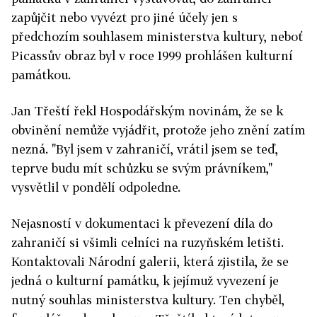
zapůjčit nebo vyvézt pro jiné účely jen s
předchozím souhlasem ministerstva kultury, neboť
Picassův obraz byl v roce 1999 prohlášen kulturní
památkou.
Jan Třeští řekl Hospodářským novinám, že se k
obvinění nemůže vyjádřit, protože jeho znění zatím
nezná. "Byl jsem v zahraničí, vrátil jsem se teď,
teprve budu mít schůzku se svým právníkem,"
vysvětlil v pondělí odpoledne.
Nejasností v dokumentaci k převezení díla do
zahraničí si všimli celníci na ruzyňském letišti.
Kontaktovali Národní galerii, která zjistila, že se
jedná o kulturní památku, k jejímuž vyvezení je
nutný souhlas ministerstva kultury. Ten chyběl,