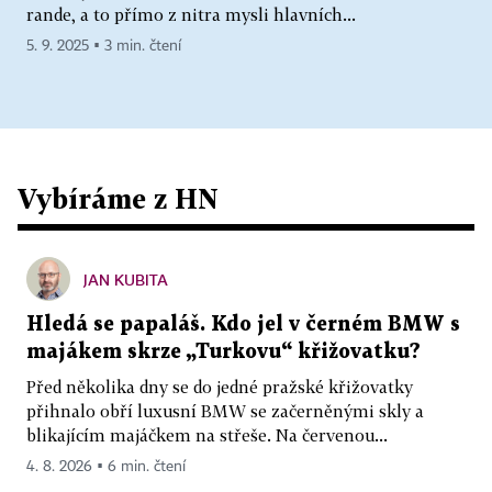
rande, a to přímo z nitra mysli hlavních...
5. 9. 2025 ▪ 3 min. čtení
Vybíráme z HN
JAN KUBITA
Hledá se papaláš. Kdo jel v černém BMW s
majákem skrze „Turkovu“ křižovatku?
Před několika dny se do jedné pražské křižovatky
přihnalo obří luxusní BMW se začerněnými skly a
blikajícím majáčkem na střeše. Na červenou...
4. 8. 2026 ▪ 6 min. čtení