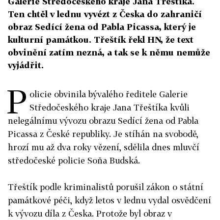
Galerie Středočeského kraje Jana Třeštíka.
Ten chtěl v lednu vyvézt z Česka do zahraničí
obraz Sedící žena od Pabla Picassa, který je
kulturní památkou. Třeštík řekl HN, že text
obvinění zatím nezná, a tak se k němu nemůže
vyjádřit.
P
olicie obvinila bývalého ředitele Galerie
Středočeského kraje Jana Třeštíka kvůli
nelegálnímu vývozu obrazu Sedící žena od Pabla
Picassa z České republiky. Je stíhán na svobodě,
hrozí mu až dva roky vězení, sdělila dnes mluvčí
středočeské policie Soňa Budská.
Třeštík podle kriminalistů porušil zákon o státní
památkové péči, když letos v lednu vydal osvědčení
k vývozu díla z Česka. Protože byl obraz v