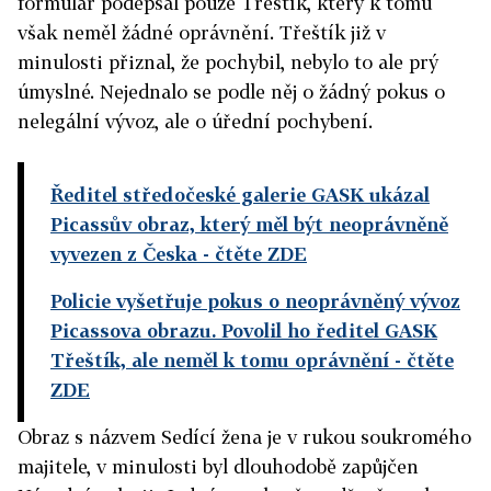
formulář podepsal pouze Třeštík, který k tomu
však neměl žádné oprávnění. Třeštík již v
minulosti přiznal, že pochybil, nebylo to ale prý
úmyslné. Nejednalo se podle něj o žádný pokus o
nelegální vývoz, ale o úřední pochybení.
Ředitel středočeské galerie GASK ukázal
Picassův obraz, který měl být neoprávněně
vyvezen z Česka
- čtěte ZDE
Policie vyšetřuje pokus o neoprávněný vývoz
Picassova obrazu. Povolil ho ředitel GASK
Třeštík, ale neměl k tomu oprávnění
- čtěte
ZDE
Obraz s názvem Sedící žena je v rukou soukromého
majitele, v minulosti byl dlouhodobě zapůjčen