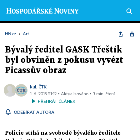
HN.cz
›
Art
Bývalý ředitel GASK Třeštík
byl obviněn z pokusu vyvézt
Picassův obraz
kul
ČTK
,
1. 6. 2015 21:12 ▪ Aktualizováno ▪ 3 min. čtení
PŘEHRÁT ČLÁNEK
ODEBÍRAT AUTORA
Policie stíhá na svobodě bývalého ředitele