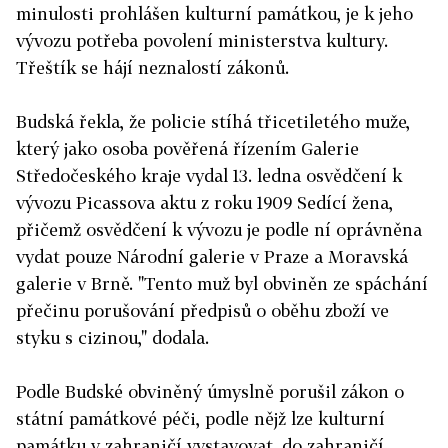
minulosti prohlášen kulturní památkou, je k jeho
vývozu potřeba povolení ministerstva kultury.
Třeštík se hájí neznalostí zákonů.
Budská řekla, že policie stíhá třicetiletého muže,
který jako osoba pověřená řízením Galerie
Středočeského kraje vydal 13. ledna osvědčení k
vývozu Picassova aktu z roku 1909 Sedící žena,
přičemž osvědčení k vývozu je podle ní oprávněna
vydat pouze Národní galerie v Praze a Moravská
galerie v Brně. "Tento muž byl obviněn ze spáchání
přečinu porušování předpisů o oběhu zboží ve
styku s cizinou," dodala.
Podle Budské obviněný úmyslně porušil zákon o
státní památkové péči, podle nějž lze kulturní
památku v zahraničí vystavovat, do zahraničí