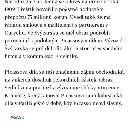
Národní galerii. Jedná se o kvaš na dřevě z roku
1909, Třeštík hovořil o pojistné hodnotě v
přepočtu 75 milionů korun. Uvedl také, že má
řádnou smlouvu s majitelem i s partnerem v
Curychu. Ve Švýcarsku se měl obraz podrobit
porovnání s podobným Picassovým dílem. Vývoz do
Švýcarska se prý děl oficiální cestou přes spediční
firmu a v komunikaci s celníky.
Picassova díla se těší značnému zájmu obchodníků,
na aukcích dosahují rekordních částek. Obraz
Sedící žena pochází z významné sbírky Vincence
Kramáře, který kupoval Picassova raná kubistická
díla v Paříži ještě v době, kdy Picasso nebyl slavný.
#GASK