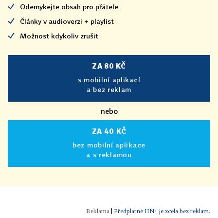
Odemykejte obsah pro přátele
Články v audioverzi + playlist
Možnost kdykoliv zrušit
ZA 80 KČ
s mobilní aplikací
a bez reklam
nebo
ZA 40 KČ
bez mobilní aplikace
a s reklamou
|
Předplatné HN+ je zcela bez reklam.