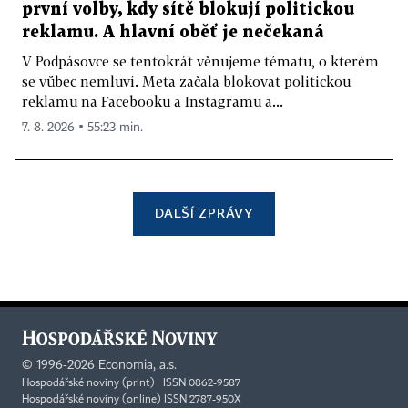
první volby, kdy sítě blokují politickou
reklamu. A hlavní oběť je nečekaná
V Podpásovce se tentokrát věnujeme tématu, o kterém
se vůbec nemluví. Meta začala blokovat politickou
reklamu na Facebooku a Instagramu a...
7. 8. 2026 ▪ 55:23 min.
DALŠÍ ZPRÁVY
©
1996-2026
Economia, a.s.
Hospodářské noviny (print) ISSN 0862-9587
Hospodářské noviny (online) ISSN 2787-950X