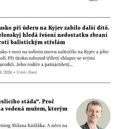
usko při úderu na Kyjev zabilo další dítě.
elenskyj hledá řešení nedostatku zbraní
roti balistickým střelám
sko v noci na sobotu znovu zaútočilo na Kyjev a jeho
olí. Při útoku zahynul tříletý chlapec se svými
arodiči. Jeho rodiče a patnáctiletý...
 8. 2026 ▪ 3 min. čtení
slícího stáda“. Proč
da vedená mužem, kterým
ppening Milana Knížáka. A něco na