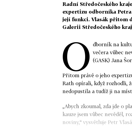
Radní Středočeského kraje
expertizu odborníka Petra 
její funkci. Vlasák přitom
Galerii Středočeského kraj
O
dborník na kult
večera vůbec nev
(GASK) Jana Šorf
Přitom právě o jeho expertiz
Rath opírali, když rozhodli, 
nedopustila a tudíž ji na míst
„Abych zkoumal, zda jde o pla
kauze jsem vůbec nevěděl, ro
noviny,“ vysvětluje Petr Vlasá