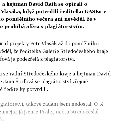
 a hejtman David Rath se opírali o
Vlasáka, když potvrdili ředitelku GASKu v
 do pondělního večera ani nevěděl, že v
e probíhá aféra s plagiátorstvím.
urní projekty Petr Vlasák až do pondělního
ěděl, že ředitelka Galerie Středočeského kraje
ová je podezřelá z plagiátorství.
u se radní Středočeského kraje a hejtman David
že Jana Šorfová se plagiátorství zřejmě
ě ředitelky potvrdili.
giátorství, takové zadání jsem nedostal. O té
zumějte, já jsem z Prahy, nečtu středočeské
k.