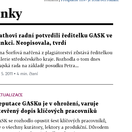
ánky
athovi radní potvrdili ředitelku GASK ve
unkci. Neopisovala, tvrdí
na Šorfová nařčená z plagiátorství zůstává ředitelkou
lerie středočeského kraje. Rozhodla o tom dnes
ajská rada na základě posudku Petra...
 5. 2011 ▪ 4 min. čtení
KTUALIZACE
eputace GASKu je v ohrožení, varuje
tevřený dopis klíčových pracovníků
SK se rozhodlo opustit šest klíčových pracovníků,
e o všechny kurátory, lektory a produkční. Důvodem