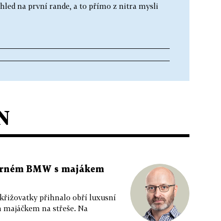
hled na první rande, a to přímo z nitra mysli
N
 černém BMW s majákem
 křižovatky přihnalo obří luxusní
m majáčkem na střeše. Na