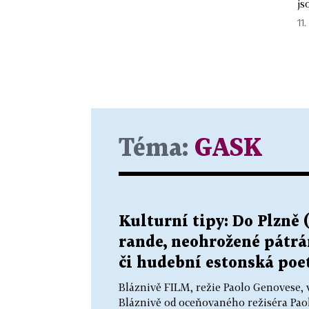
js
11.
Téma:
GASK
Kulturní tipy: Do Plzně 
rande, neohrožené pátrá
či hudební estonská poe
Bláznivě FILM, režie Paolo Genovese, v
Bláznivě od oceňovaného režiséra Paol