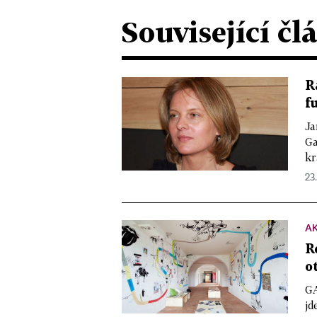
Související čl
R
f
Ja
Ga
kr
23.
A
R
o
GA
jd