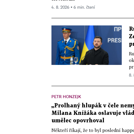
4. 8. 2026 ▪ 6 min. čtení
R
Z
p
Ru
ok
pr
8.
PETR HONZEJK
„Prolhaný hlupák v čele nemy
Milana Knížáka oslavuje vlá
umělec opovrhoval
Někteří říkají, že to byl poslední ha