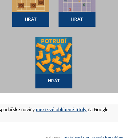
HRÁT
HRÁT
HRÁT
mezi své oblíbené tituly
ospodářské noviny
na Google
|
Předplatné HN+ je zcela bez reklam.