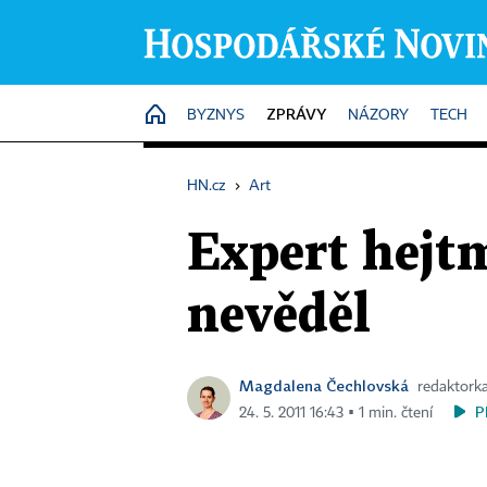
ZPRÁVY
HOME
BYZNYS
NÁZORY
TECH
HN.cz
›
Art
Expert hejt
nevěděl
Magdalena Čechlovská
redaktorka
P
24. 5. 2011 16:43 ▪ 1 min. čtení