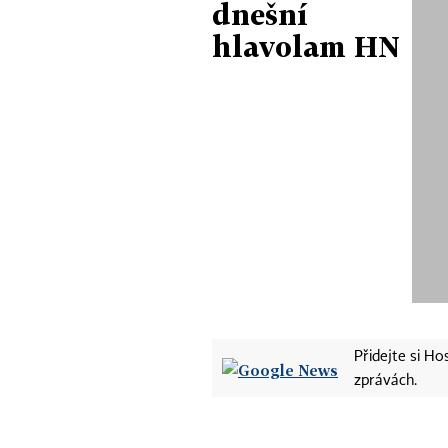
dnešní
hlavolam HN
Přidejte si H
zprávách.