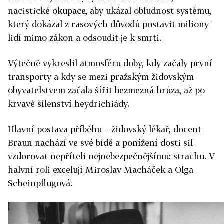
nacistické okupace, aby ukázal obludnost systému,
který dokázal z rasových důvodů postavit miliony
lidí mimo zákon a odsoudit je k smrti.
Výtečně vykreslil atmosféru doby, kdy začaly první
transporty a kdy se mezi pražským židovským
obyvatelstvem začala šířit bezmezná hrůza, až po
krvavé šílenství heydrichiády.
Hlavní postava příběhu – židovský lékař, docent
Braun nachází ve své bídě a ponížení dosti sil
vzdorovat nepříteli nejnebezpečnějšímu: strachu. V
halvní roli excelují Miroslav Macháček a Olga
Scheinpflugová.