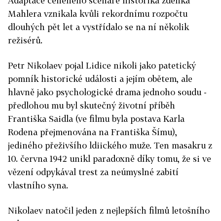
Adaptace ceněného scénáře historika zdeňka
Mahlera vznikala kvůli rekordnímu rozpočtu
dlouhých pět let a vystřídalo se na ní několik
režisérů.
Petr Nikolaev pojal Lidice nikoli jako patetický
pomník historické události a jejím obětem, ale
hlavně jako psychologické drama jednoho soudu -
předlohou mu byl skutečný životní příběh
Františka Saidla (ve filmu byla postava Karla
Rodena přejmenována na Františka Šímu),
jediného přeživšího ldiického muže. Ten masakru z
10. června 1942 unikl paradoxně díky tomu, že si ve
vězení odpykával trest za neúmyslné zabití
vlastního syna.
Nikolaev natočil jeden z nejlepších filmů letošního