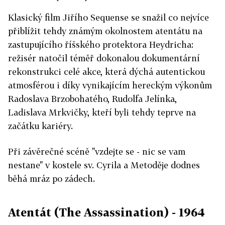
Klasický film Jiřího Sequense se snažil co nejvíce
přiblížit tehdy známým okolnostem atentátu na
zastupujícího říšského protektora Heydricha:
režisér natočil téměř dokonalou dokumentární
rekonstrukci celé akce, která dýchá autentickou
atmosférou i díky vynikajícím hereckým výkonům
Radoslava Brzobohatého, Rudolfa Jelínka,
Ladislava Mrkvičky, kteří byli tehdy teprve na
začátku kariéry.
Při závěrečné scéně "vzdejte se - nic se vam
nestane" v kostele sv. Cyrila a Metoděje dodnes
běhá mráz po zádech.
Atentát (The Assassination) - 1964