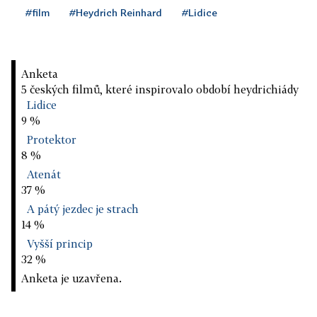
#film
#Heydrich Reinhard
#Lidice
Anketa
5 českých filmů, které inspirovalo období heydrichiády
Lidice
9 %
Protektor
8 %
Atenát
37 %
A pátý jezdec je strach
14 %
Vyšší princip
32 %
Anketa je uzavřena.