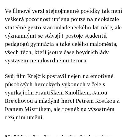
Ve filmové verzi stejnojmenné povídky tak není
veškerá pozornost upřena pouze na neokázale
statečné gesto staromládeneckého latináře, ale
významnými se stávají i postoje studentů,
pedagogů gymnázia a také celého maloměsta,
všech těch, kteří jsou v čase heydrichiády
vystaveni nemilosrdnému teroru.
Svůj film Krejčík postavil nejen na emotivně
působivých hereckých výkonech v čele s
vynikajícím Františkem Smolíkem, Janou
Brejchovou a mladými herci Petrem Kostkou a
Ivanem Mistríkem, ale rovněž na výsostném
režijním umění.