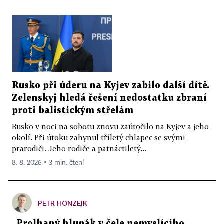
Rusko při úderu na Kyjev zabilo další dítě.
Zelenskyj hledá řešení nedostatku zbraní
proti balistickým střelám
Rusko v noci na sobotu znovu zaútočilo na Kyjev a jeho
okolí. Při útoku zahynul tříletý chlapec se svými
prarodiči. Jeho rodiče a patnáctiletý...
8. 8. 2026 ▪ 3 min. čtení
PETR HONZEJK
„Prolhaný hlupák v čele nemyslícího