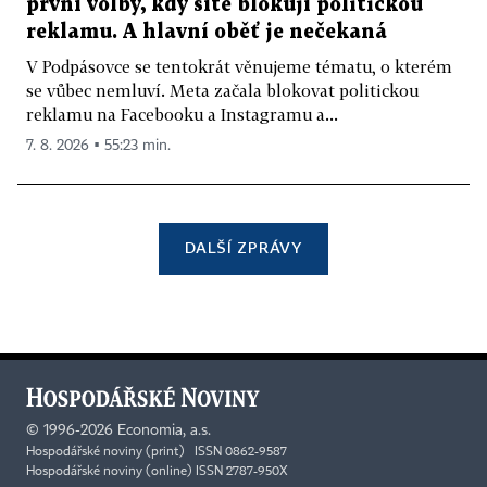
první volby, kdy sítě blokují politickou
reklamu. A hlavní oběť je nečekaná
V Podpásovce se tentokrát věnujeme tématu, o kterém
se vůbec nemluví. Meta začala blokovat politickou
reklamu na Facebooku a Instagramu a...
7. 8. 2026 ▪ 55:23 min.
DALŠÍ ZPRÁVY
©
1996-2026
Economia, a.s.
Hospodářské noviny (print) ISSN 0862-9587
Hospodářské noviny (online) ISSN 2787-950X