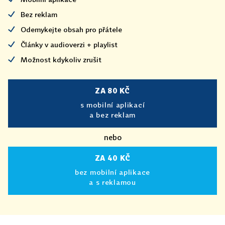
Bez reklam
Odemykejte obsah pro přátele
Články v audioverzi + playlist
Možnost kdykoliv zrušit
ZA 80 KČ
s mobilní aplikací
a bez reklam
nebo
ZA 40 KČ
bez mobilní aplikace
a s reklamou