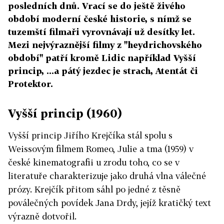
posledních dnů. Vrací se do ještě živého
období moderní české historie, s nímž se
tuzemští filmaři vyrovnávají už desítky let.
Mezi nejvýraznější filmy z "heydrichovského
období" patří kromě Lidic například Vyšší
princip, ...a pátý jezdec je strach, Atentát či
Protektor.
Vyšší princip (1960)
Vyšší princip Jiřího Krejčíka stál spolu s
Weissovým filmem Romeo, Julie a tma (1959) v
české kinematografii u zrodu toho, co se v
literatuře charakterizuje jako druhá vlna válečné
prózy. Krejčík přitom sáhl po jedné z těsně
poválečných povídek Jana Drdy, jejíž kratičký text
výrazně dotvořil.