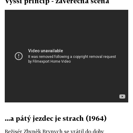
Vyšší princip - závěrečná scéna
...a pátý jezdec je strach (1964)
Režisér Zbyněk Brynych se vrátil do doby