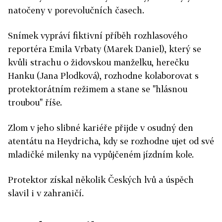
natočeny v porevolučních časech.
Snímek vypráví fiktivní příběh rozhlasového
reportéra Emila Vrbaty (Marek Daniel), který se
kvůli strachu o židovskou manželku, herečku
Hanku (Jana Plodková), rozhodne kolaborovat s
protektorátním režimem a stane se "hlásnou
troubou" říše.
Zlom v jeho slibné kariéře přijde v osudný den
atentátu na Heydricha, kdy se rozhodne ujet od své
mladičké milenky na vypůjčeném jízdním kole.
Protektor získal několik Českých lvů a úspěch
slavil i v zahraničí.