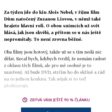
Za týden jde do kin Alois Nebel, v říjnu film
Dům natočený Zuzanou Liovou, v němž také
hrajete hlavní roli. O obou snímcích už svět
hlásá, jak jsou skvělé, a přitom se u nás ještě
nepromítaly. To není zrovna běžné.
Oba filmy jsou hotový, takže už se s tím nedá nic
dělat. Kecal bych, kdybych tvrdil, že nemám radost
z ohlasu těch filmů, ale pro mě osobně je to
uzavřený. Až bude DVD, strčím ho do skříně a rád
na to jednou kouknu. Tak nějak si to teď
představuju.
ZBÝVÁ VÁM JEŠTĚ 90 % ČLÁNKU