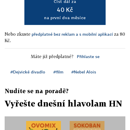
Číst dál za
40 Kč
na první dva měsíce
Nebo zkuste
za 80
předplatné bez reklam a s mobilní aplikací
Kč.
Máte již předplatné?
Přihlaste se
#Dejvické divadlo
#film
#Nebel Alois
Nudíte se na poradě?
Vyřešte dnešní hlavolam HN