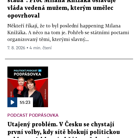
stáda“. Proč Milana Knížáka oslavuje
vláda vedená mužem, kterým umělec
opovrhoval
Někteří říkají, že to byl poslední happening Milana
Knížáka. A něco na tom je. Pohřeb se státními poctami
organizovaný těmi, kterými slavný...
7. 8. 2026 ▪ 4 min. čtení
55:23
PODCAST PODPÁSOVKA
Utajený problém. V Česku se chystají
první volby, kdy sítě blokují politickou