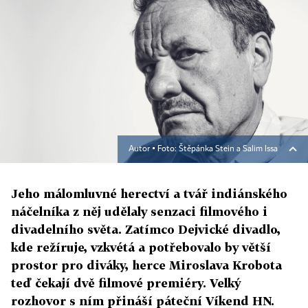
Autor ▪
Foto: Štěpánka Stein a Salim Issa
Jeho málomluvné herectví a tvář indiánského
náčelníka z něj udělaly senzaci filmového i
divadelního světa. Zatímco Dejvické divadlo,
kde režíruje, vzkvétá a potřebovalo by větší
prostor pro diváky, herce Miroslava Krobota
teď čekají dvě filmové premiéry. Velký
rozhovor s ním přináší páteční Víkend HN.