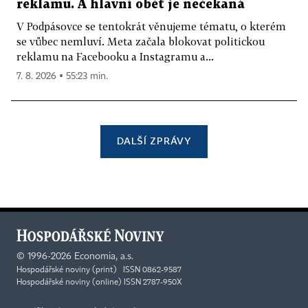
reklamu. A hlavní oběť je nečekaná
V Podpásovce se tentokrát věnujeme tématu, o kterém
se vůbec nemluví. Meta začala blokovat politickou
reklamu na Facebooku a Instagramu a...
7. 8. 2026 ▪ 55:23 min.
DALŠÍ ZPRÁVY
©
1996-2026
Economia, a.s.
Hospodářské noviny (print) ISSN 0862-9587
Hospodářské noviny (online) ISSN 2787-950X