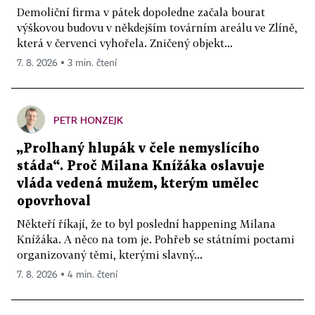
Demoliční firma v pátek dopoledne začala bourat
výškovou budovu v někdejším továrním areálu ve Zlíně,
která v červenci vyhořela. Zničený objekt...
7. 8. 2026 ▪ 3 min. čtení
PETR HONZEJK
„Prolhaný hlupák v čele nemyslícího
stáda“. Proč Milana Knížáka oslavuje
vláda vedená mužem, kterým umělec
opovrhoval
Někteří říkají, že to byl poslední happening Milana
Knížáka. A něco na tom je. Pohřeb se státními poctami
organizovaný těmi, kterými slavný...
7. 8. 2026 ▪ 4 min. čtení