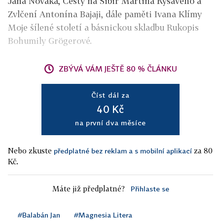
Jana Nováka, Cesty na Sibiř Martina Ryšavého a
Zvlčení Antonína Bajaji, dále paměti Ivana Klímy
Moje šílené století a básnickou skladbu Rukopis
Bohumily Grögerové.
ZBÝVÁ VÁM JEŠTĚ 80 % ČLÁNKU
Číst dál za
40 Kč
na první dva měsíce
Nebo zkuste
za 80
předplatné bez reklam a s mobilní aplikací
Kč.
Máte již předplatné?
Přihlaste se
#Balabán Jan
#Magnesia Litera