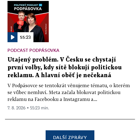
55:23
PODCAST PODPÁSOVKA
Utajený problém. V Česku se chystají
první volby, kdy sítě blokují politickou
reklamu. A hlavní oběť je nečekaná
V Podpásovce se tentokrát věnujeme tématu, o kterém
se vůbec nemluví. Meta začala blokovat politickou
reklamu na Facebooku a Instagramu a...
7. 8. 2026 ▪ 55:23 min.
DALŠÍ ZPRÁVY