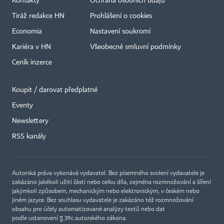
Kontakty
Ochrana osobních údajů
Tiráž redakce HN
Prohlášení o cookies
Economia
Nastavení soukromí
Kariéra v HN
Všeobecné smluvní podmínky
Ceník inzerce
Koupit / darovat předplatné
Eventy
Newslettery
RSS kanály
Autorská práva vykonává vydavatel. Bez písemného svolení vydavatele je
zakázáno jakékoli užití částí nebo celku díla, zejména rozmnožování a šíření
jakýmkoli způsobem, mechanickým nebo elektronickým, v českém nebo
jiném jazyce. Bez souhlasu vydavatele je zakázáno též rozmnožování
obsahu pro účely automatizované analýzy textů nebo dat
podle ustanovení § 39c autorského zákona.