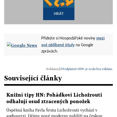
HRÁT
mezi
Přidejte si Hospodářské noviny
své oblíbené tituly
na Google
zprávách.
|
Předplatné HN+ je zcela bez reklam.
Související články
Knižní tipy HN: Pohádkoví Lichožrouti
odhalují osud ztracených ponožek
Úspěšná kniha Pavla Šruta Lichožrouti vychází v
audioverzi, Dějiny nové moderny nahlíží na českou