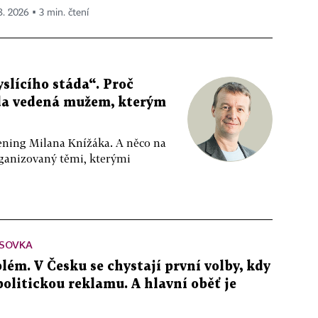
 8. 2026 ▪ 3 min. čtení
slícího stáda“. Proč
da vedená mužem, kterým
ppening Milana Knížáka. A něco na
rganizovaný těmi, kterými
SOVKA
lém. V Česku se chystají první volby, kdy
 politickou reklamu. A hlavní oběť je