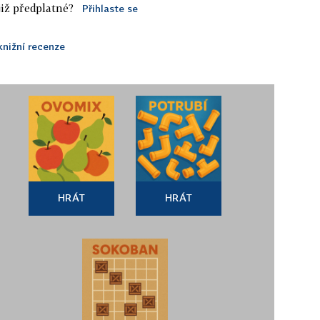
iž předplatné?
Přihlaste se
knižní recenze
HRÁT
HRÁT