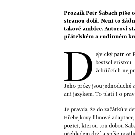
Prozaik Petr Šabach píše o
stranou dolů. Není to žádn
takové ambice. Autorovi sta
přátelském a rodinném kr
D
ejvický patriot
bestselleristou 
žebříčcích nejpr
Jeho prózy jsou jednoduché a
ani jazykem. To platí i o pr
Je pravda, že do začátků v 
Hřebejkovy filmové adaptace,
pozici, kterou tou dobou Šaba
přehledem drží a spíše posilu