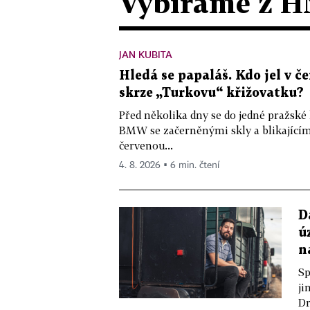
Vybíráme z H
JAN KUBITA
Hledá se papaláš. Kdo jel v
skrze „Turkovu“ křižovatku?
Před několika dny se do jedné pražské
BMW se začerněnými skly a blikající
červenou...
4. 8. 2026 ▪ 6 min. čtení
D
ú
n
Sp
ji
Dr