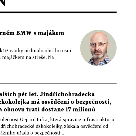
N
 černém BMW s majákem
 křižovatky přihnalo obří luxusní
m majáčkem na střeše. Na
alších pět let. Jindřichohradecká
zkokolejka má osvědčení o bezpečnosti,
a obnovu tratí dostane 17 milionů
olečnost Gepard Infra, která spravuje infrastrukturu
ndřichohradecké úzkokolejky, získala osvědčení od
ážního úřadu o bezpečnosti...