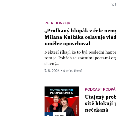
7.
PETR HONZEJK
„Prolhaný hlupák v čele nemy
Milana Knížáka oslavuje vlá
umělec opovrhoval
Někteří říkají, že to byl poslední ha
tom je. Pohřeb se státními poctami o
slavný...
7. 8. 2026 ▪ 4 min. čtení
PODCAST PODPÁ
Utajený prob
sítě blokují
nečekaná