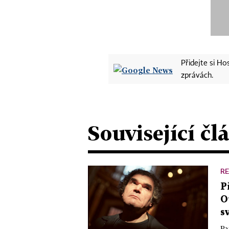
Přidejte si H
zprávách.
Související čl
R
P
O
s
Pa