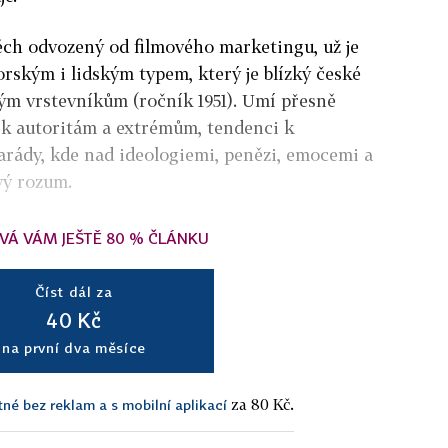
ěch odvozený od filmového marketingu, už je
orským i lidským typem, který je blízký české
vým vrstevníkům (ročník 1951). Umí přesně
or k autoritám a extrémům, tendenci k
rády, kde nad ideologiemi, penězi, emocemi a
vý rozum.
VÁ VÁM JEŠTĚ 80 % ČLÁNKU
Číst dál za
40 Kč
na první dva měsíce
za 80 Kč.
tné bez reklam a s mobilní aplikací