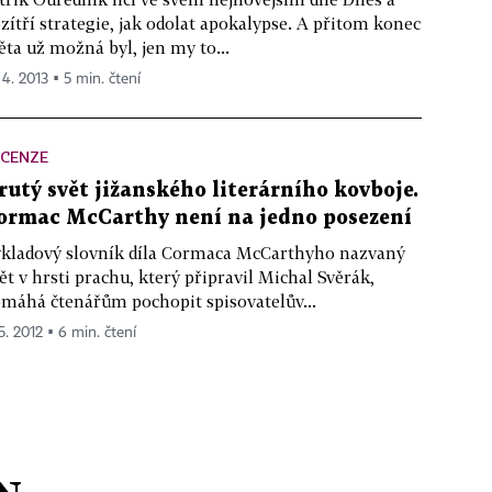
zítří strategie, jak odolat apokalypse. A přitom konec
ěta už možná byl, jen my to...
 4. 2013 ▪ 5 min. čtení
ECENZE
rutý svět jižanského literárního kovboje.
ormac McCarthy není na jedno posezení
kladový slovník díla Cormaca McCarthyho nazvaný
ět v hrsti prachu, který připravil Michal Svěrák,
máhá čtenářům pochopit spisovatelův...
5. 2012 ▪ 6 min. čtení