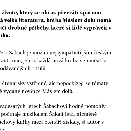
 životě, který se občas převrátí špatnou
á velká literatura, kniha Máslem dolů nemá
čí drobné příběhy, které si lidé vyprávějí v
uhu.
 Petr Šabach je možná nejsympatičtějším českým
- autorem, jehož každá nová kniha se umístí v
odávanějších titulů.
 čtenářsky vstřícné, ale nepodbízejí se tématy
avě vydané novince Máslem dolů.
devadesátých letech Šabachovi hodně pomohly
 počínaje muzikálem Šakalí léta, nicméně
chovy knihy mezi čtenáři získaly, si autor s
je.