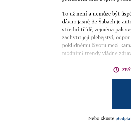
To už není a nemůže být úsp
dávno jasné, že Šabach je aut
střední třídě, zejména pak s
zachytit její plebejství, odp
poklidnému životu mezi kama
módními trendy vládne zdra
ZBÝ
Nebo zkuste
předpla