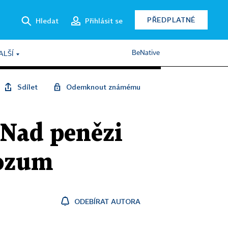
PŘEDPLATNÉ
Hledat
Přihlásit se
BeNative
ALŠÍ
Sdílet
Odemknout známému
 Nad penězi
rozum
ODEBÍRAT AUTORA