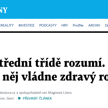
REALITY
INVESTICE
PODCASTY
HRY
PročNe
ARCHIV
D
třední třídě rozumí.
 něj vládne zdravý 
iteratura.cz a spolupořadatel cen Magnesia Litera
PŘEHRÁT ČLÁNEK
min. čtení