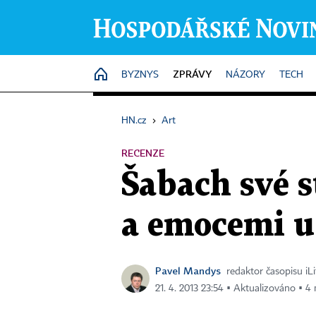
ZPRÁVY
HOME
BYZNYS
NÁZORY
TECH
HN.cz
›
Art
RECENZE
Šabach své s
a emocemi u
Pavel Mandys
redaktor časopisu iL
21. 4. 2013 23:54 ▪ Aktualizováno ▪ 4 