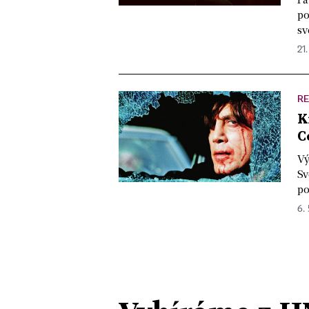
po
sv
21.
R
K
C
Vý
Sv
po
6. 