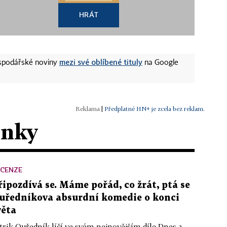
HRÁT
mezi své oblíbené tituly
ospodářské noviny
na Google
|
Předplatné HN+ je zcela bez reklam.
ánky
ECENZE
řipozdívá se. Máme pořád, co žrát, ptá se
uředníkova absurdní komedie o konci
věta
trik Ouředník líčí ve svém nejnovějším díle Dnes a