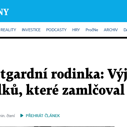
REALITY
INVESTICE
PODCASTY
HRY
PročNe
ARCHIV
D
tgardní rodinka: Vý
lků, které zamlčoval
PŘEHRÁT ČLÁNEK
in. čtení