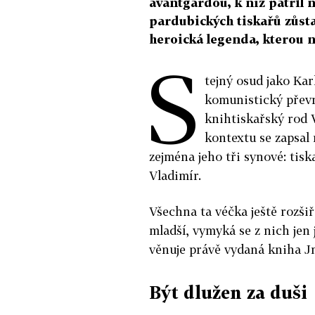
avantgardou, k níž patřil
pardubických tiskařů zůsta
heroická legenda, kterou ny
S
tejný osud jako Kar
komunistický převr
knihtiskařský rod 
kontextu se zapsal 
zejména jeho tři synové: tisk
Vladimír.
Všechna ta véčka ještě rozši
mladší, vymyká se z nich jen
věnuje právě vydaná kniha J
Být dlužen za duši