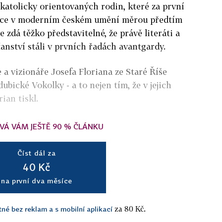
 katolicky orientovaných rodin, které za první
ence v moderním českém umění měrou předtím
zdá těžko představitelné, že právě literáti a
ťanství stáli v prvních řadách avantgardy.
 a vizionáře Josefa Floriana ze Staré Říše
bické Vokolky - a to nejen tím, že v jejich
ian tiskl.
VÁ VÁM JEŠTĚ 90 % ČLÁNKU
Číst dál za
40 Kč
na první dva měsíce
za 80 Kč.
tné bez reklam a s mobilní aplikací