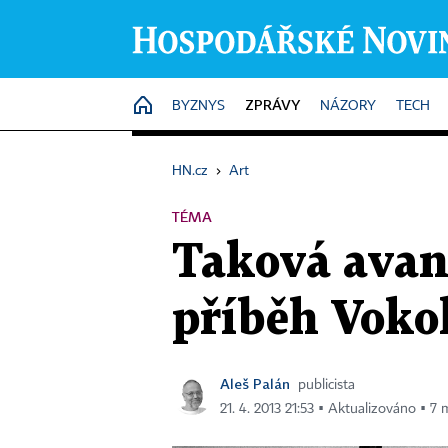
ZPRÁVY
HOME
BYZNYS
NÁZORY
TECH
HN.cz
›
Art
TÉMA
Taková avan
příběh Voko
Aleš Palán
publicista
21. 4. 2013 21:53 ▪ Aktualizováno ▪ 7 m