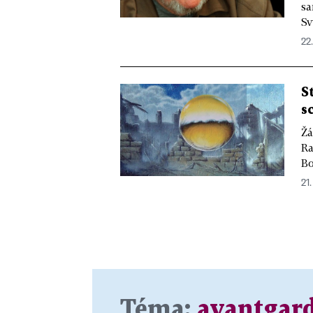
sa
Sv
22.
S
s
Žá
Ra
Bo
21.
Téma:
avantgar