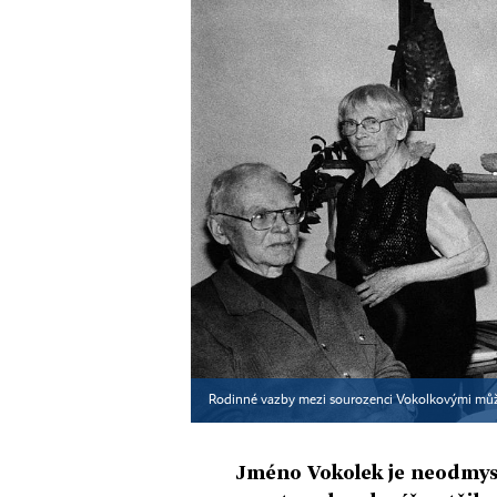
Rodinné vazby mezi sourozenci Vokolkovými může
Jméno Vokolek je neodmysl