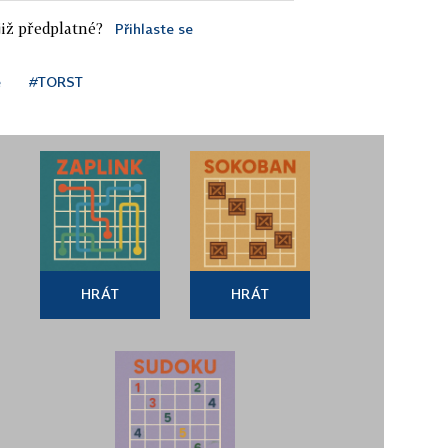
iž předplatné?
Přihlaste se
e
#TORST
HRÁT
HRÁT