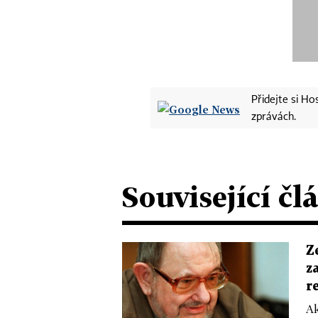
Přidejte si H
zprávách.
Související čl
Z
z
r
Ak