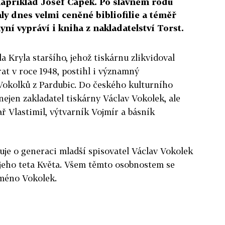
 například Josef Čapek. Po slavném rodu
ly dnes velmi ceněné bibliofilie a téměř
ní vypráví i kniha z nakladatelství Torst.
la Kryla staršího, jehož tiskárnu zlikvidoval
at v roce 1948, postihl i významný
Vokolků z Pardubic. Do českého kulturního
nejen zakladatel tiskárny Václav Vokolek, ale
ař Vlastimil, výtvarník Vojmír a básník
řuje o generaci mladší spisovatel Václav Vokolek
 jeho teta Květa. Všem těmto osobnostem se
méno Vokolek.