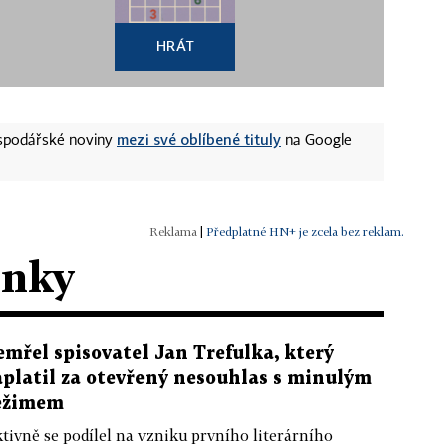
HRÁT
mezi své oblíbené tituly
ospodářské noviny
na Google
|
Předplatné HN+ je zcela bez reklam.
ánky
emřel spisovatel Jan Trefulka, který
aplatil za otevřený nesouhlas s minulým
ežimem
tivně se podílel na vzniku prvního literárního