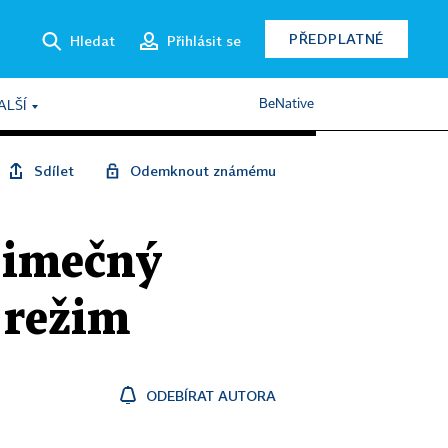
PŘEDPLATNÉ
Hledat
Přihlásit se
BeNative
ALŠÍ
Sdílet
Odemknout známému
jimečný
 režim
ODEBÍRAT AUTORA