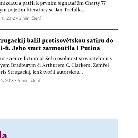
mizdatu a patřil k prvním signatářům Charty 77.
ým pojetím literatury se Jan Trefulka...
 11. 2012 ▪ 3 min. čtení
trugackij balil protisovětskou satiru do
ci-fi. Jeho smrt zarmoutila i Putina
nr science fiction přišel o osobnost srovnatelnou s
yem Bradburym či Arthurem C. Clarkem. Zemřel
ris Strugackij, jenž tvořil autorskou...
 4. 2013 ▪ 4 min. čtení
da