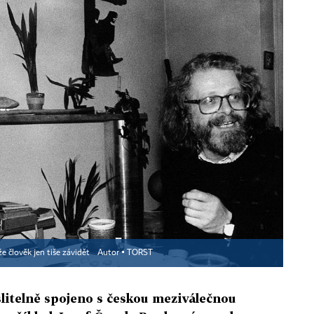
 člověk jen tiše závidět
Autor ▪
TORST
itelně spojeno s českou meziválečnou