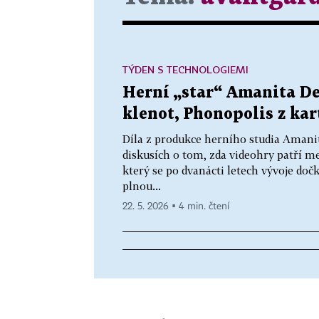
TÝDEN S TECHNOLOGIEMI
Herní „star“ Amanita De
klenot, Phonopolis z ka
Díla z produkce herního studia Aman
diskusích o tom, zda videohry patří me
který se po dvanácti letech vývoje doč
plnou...
22. 5. 2026 ▪ 4 min. čtení