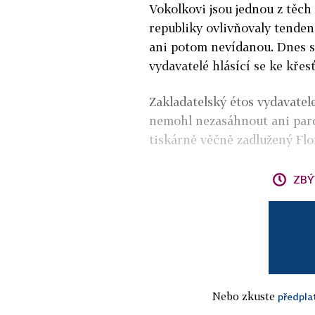
Vokolkovi jsou jednou z těch
republiky ovlivňovaly tend
ani potom nevídanou. Dnes se 
vydavatelé hlásící se ke křes
Zakladatelský étos vydavatele
nemohl nezasáhnout ani pardu
tiskárně věčně zadlužený Flor
ZBÝ
Nebo zkuste
předpla