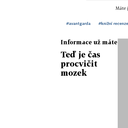
Máte j
#avantgarda
#knižní recenz
Informace už máte
Teď je čas
procvičit
mozek