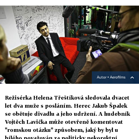
Autor ▪
Aerofilms
Režisérka Helena Třeštíková sledovala dvacet
let dva muže s posláním. Herec Jakub Špalek
se obětuje divadlu a jeho udržení. A hudebník
Vojtěch Lavička může otevřeně komentovat
"romskou otázku" způsobem, jaký by byl u
bílého považován za politicky nekorektní.