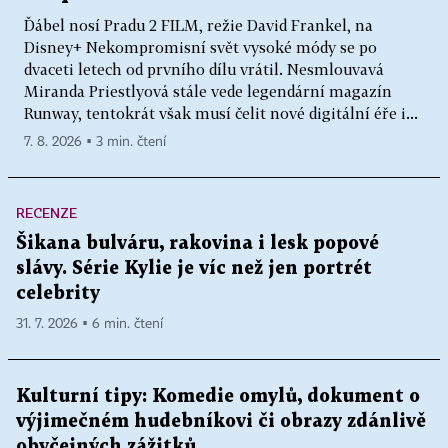
Ďábel nosí Pradu 2 FILM, režie David Frankel, na
Disney+ Nekompromisní svět vysoké módy se po
dvaceti letech od prvního dílu vrátil. Nesmlouvavá
Miranda Priestlyová stále vede legendární magazín
Runway, tentokrát však musí čelit nové digitální éře i...
7. 8. 2026 ▪ 3 min. čtení
RECENZE
Šikana bulváru, rakovina i lesk popové
slávy. Série Kylie je víc než jen portrét
celebrity
31. 7. 2026 ▪ 6 min. čtení
Kulturní tipy: Komedie omylů, dokument o
výjimečném hudebníkovi či obrazy zdánlivě
obyčejných zážitků