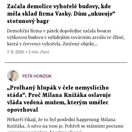
Začala demolice vyhořelé budovy, kde
měla sklad firma Vasky. Dům „ukusuje“
stotunový bagr
Demoliční firma v pátek dopoledne začala bourat
výškovou budovu v někdejším továrním areálu ve Zlíně,
která v červenci vyhořela. Zničený objekt...
7. 8. 2026 ▪ 3 min. čtení
PETR HONZEJK
„Prolhaný hlupák v čele nemyslícího
stáda“. Proč Milana Knížáka oslavuje
vláda vedená mužem, kterým umělec
opovrhoval
Někteří říkají, že to byl poslední happening Milana
Knížáka. A něco na tom je. Pohřeb se státními poctami