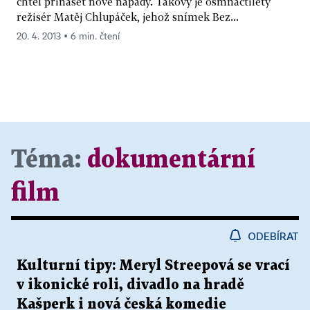
chtěl přinášet nové nápady. Takový je osmnáctiletý
režisér Matěj Chlupáček, jehož snímek Bez...
20. 4. 2013 ▪ 6 min. čtení
Téma:
dokumentární
film
ODEBÍRAT
Kulturní tipy: Meryl Streepová se vrací
v ikonické roli, divadlo na hradě
Kašperk i nová česká komedie