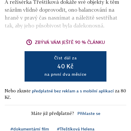
A režisérka Třeštíková dokáže své objekty k těm
srázům vlídně doprovodit, ono balancování na
hraně v pravý čas nasnímat a náležitě sestříhat
tak, aby jeho působivost byla dalekonosná.
ZBÝVÁ VÁM JEŠTĚ 90 % ČLÁNKU
Číst dál za
40 Kč
na první dva měsíce
Nebo zkuste
za 80
předplatné bez reklam a s mobilní aplikací
Kč.
Máte již předplatné?
Přihlaste se
#dokumentární film
#Třeštíková Helena