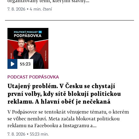
organizovaný těmi, kterými slavný...
7. 8. 2026 ▪ 4 min. čtení
55:23
PODCAST PODPÁSOVKA
Utajený problém. V Česku se chystají
první volby, kdy sítě blokují politickou
reklamu. A hlavní oběť je nečekaná
V Podpásovce se tentokrát věnujeme tématu, o kterém
se vůbec nemluví. Meta začala blokovat politickou
reklamu na Facebooku a Instagramu a...
7. 8. 2026 ▪ 55:23 min.