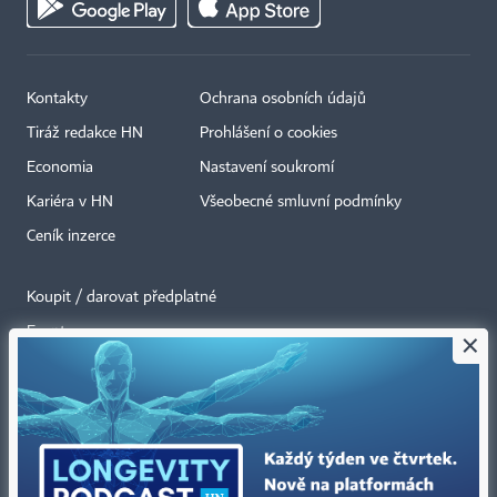
Kontakty
Ochrana osobních údajů
Tiráž redakce HN
Prohlášení o cookies
Economia
Nastavení soukromí
Kariéra v HN
Všeobecné smluvní podmínky
Ceník inzerce
Koupit / darovat předplatné
Eventy
×
Newslettery
RSS kanály
Autorská práva vykonává vydavatel. Bez písemného svolení vydavatele je