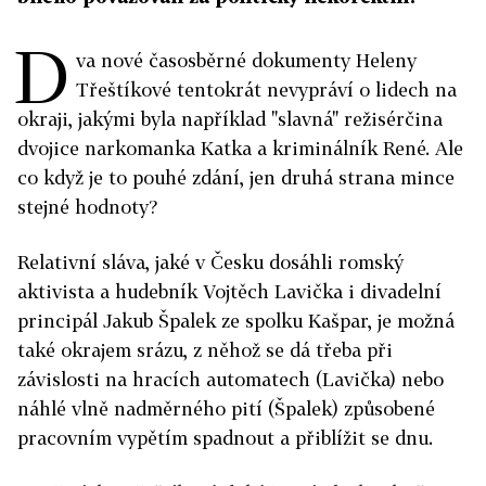
D
va nové časosběrné dokumenty Heleny
Třeštíkové tentokrát nevypráví o lidech na
okraji, jakými byla například "slavná" režisérčina
dvojice narkomanka Katka a kriminálník René. Ale
co když je to pouhé zdání, jen druhá strana mince
stejné hodnoty?
Relativní sláva, jaké v Česku dosáhli romský
aktivista a hudebník Vojtěch Lavička i divadelní
principál Jakub Špalek ze spolku Kašpar, je možná
také okrajem srázu, z něhož se dá třeba při
závislosti na hracích automatech (Lavička) nebo
náhlé vlně nadměrného pití (Špalek) způsobené
pracovním vypětím spadnout a přiblížit se dnu.