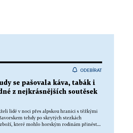
ODEBÍRAT
tudy se pašovala káva, tabák i
dné z nejkrásnějších soutěsek
želi lidé v noci přes alpskou hranici s těžkými
Bavorskem tehdy po skrytých stezkách
– zboží, které mohlo horským rodinám přinést...