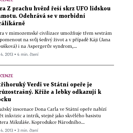
ra Z prachu hvězd řeší skrz UFO lidskou
amotu. Odehrává se v morbidní
rálíkárně
ra v mimozemské civilizace umožňuje třem sestrám
pomenout na svůj šedivý život a v případě Káji (Jana
ušková) i na Aspergerův syndrom,...
 4. 2013 ▪ 4 min. čtení
ECENZE
třihoruký Verdi ve Státní opeře je
růzostrašný. Kříže a lebky odkazují k
ocku
ažský inscenace Dona Carla ve Státní opeře nabízí
ět inkvizic a intrik, stejně jako skvělého basistu
tera Mikuláše. Koprodukce Národního...
 4. 2013 ▪ 3 min. čtení