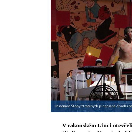
Inscenace Stopy ztracených je napsaná divadlu n
V rakouském Linci otevřel