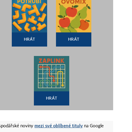
HRÁT
HRÁT
HRÁT
mezi své oblíbené tituly
ospodářské noviny
na Google