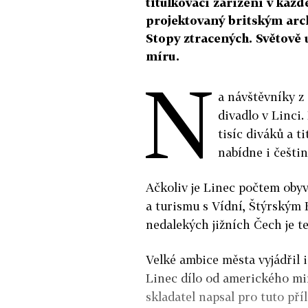
titulkovací zařízení v kaž
projektovaný britským ar
Stopy ztracených. Světově 
míru.
N
a návštěvníky z
divadlo v Linci
tisíc diváků a t
nabídne i češtin
Ačkoliv je Linec počtem obyv
a turismu s Vídní, Štýrským
nedalekých jižních Čech je t
Velké ambice města vyjádřil i
Linec dílo od amerického min
skladatel napsal pro tuto př