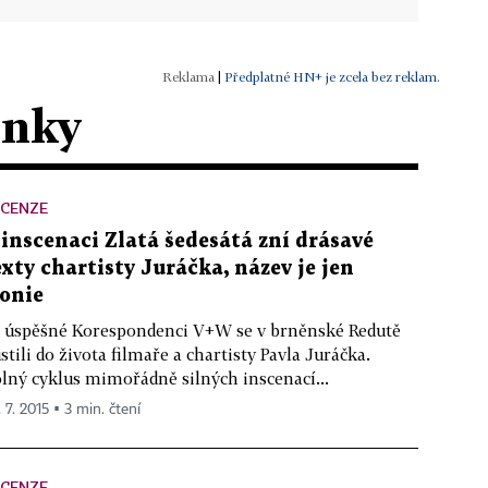
|
Předplatné HN+ je zcela bez reklam.
ánky
ECENZE
 inscenaci Zlatá šedesátá zní drásavé
exty chartisty Juráčka, název je jen
ronie
 úspěšné Korespondenci V+W se v brněnské Redutě
stili do života filmaře a chartisty Pavla Juráčka.
lný cyklus mimořádně silných inscenací...
 7. 2015 ▪ 3 min. čtení
ECENZE