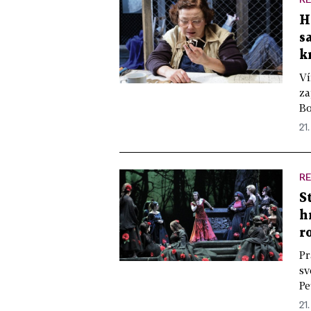
H
s
k
Ví
za
Bo
21.
R
S
h
r
Pr
sv
Pe
21.