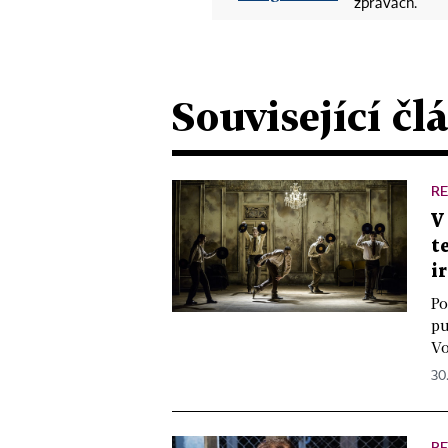
zprávách.
Související čl
R
V
t
i
Po
pu
Vo
30.
R