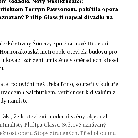
dém sedadle. Nový Musiktheater,
chitektem Terrym Pawsonem, pokřtila opera
uznávaný Philip Glass ji napsal divadlu na
 české strany Šumavy spoléhá nové Hudební
. Hornorakouská metropole otevřela budovu pro
itulkovací zařízení umístěné v opěradlech křesel
u.
atel poloviční než třeba Brno, soupeří v kultuře
 Hradcem i Salcburkem. Vstřícnost k divákům z
edy namístě.
 fakt, že k otevření moderní scény objednal
imalisty Philipa Glasse. Světově uznávaný
íležitost operu Stopy ztracených. Předlohou mu