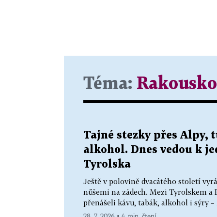
Téma:
Rakousko
Tajné stezky přes Alpy, 
alkohol. Dnes vedou k je
Tyrolska
Ještě v polovině dvacátého století vyrá
nůšemi na zádech. Mezi Tyrolskem a 
přenášeli kávu, tabák, alkohol i sýry 
28. 7. 2026 ▪ 4 min. čtení