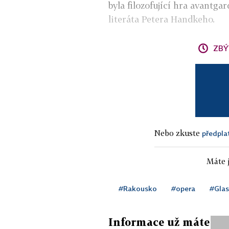
byla filozofující hra avantg
literáta Petera Handkeho.
ZBÝ
Nebo zkuste
předpla
Máte j
#Rakousko
#opera
#Glas
Informace už máte