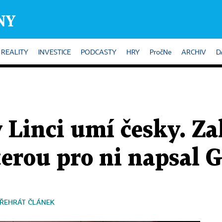
REALITY
INVESTICE
PODCASTY
HRY
PročNe
ARCHIV
D
 Linci umí česky. Za
terou pro ni napsal G
ŘEHRÁT ČLÁNEK