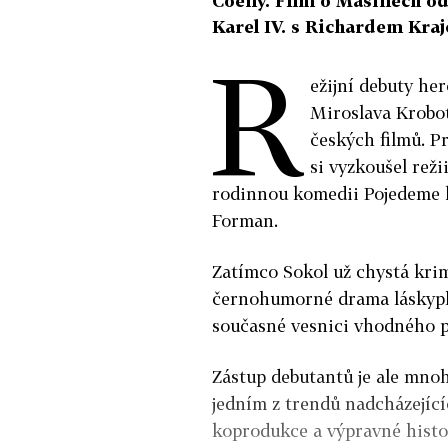
Coeny. Film o Mašínech od
Karel IV. s Richardem Krajč
R
ežijní debuty he
Miroslava Krobo
českých filmů. P
si vyzkoušel reži
rodinnou komedii Pojedeme k 
Forman.
Zatímco Sokol už chystá kri
černohumorné drama láskyplně
současné vesnici vhodného par
Zástup debutantů je ale mnoh
jedním z trendů nadcházející
koprodukce a výpravné histor