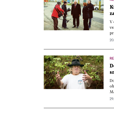
K
z
V 
vs
pr
20
R
D
s
Do
ob
Ma
29