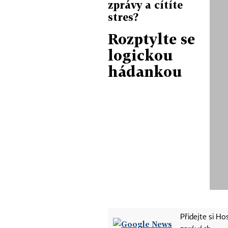
zprávy a cítíte
stres?
Rozptylte se
logickou
hádankou
Přidejte si H