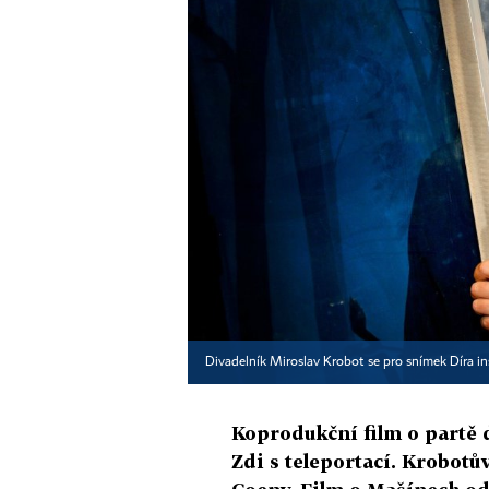
Divadelník Miroslav Krobot se pro snímek Díra i
Koprodukční film o partě 
Zdi s teleportací. Krobotů