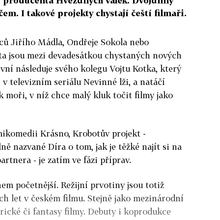
 producenta Hvězdných válek. Dvojdílný
em. I takové projekty chystají čeští filmaři.
rců Jiřího Mádla, Ondřeje Sokola nebo
ta jsou mezi devadesátkou chystaných nových
rvní následuje svého kolegu Vojtu Kotka, který
i v televizním seriálu Nevinné lži, a natáčí
moři, v níž chce malý kluk točit filmy jako
mikomedii Krásno, Krobotův projekt -
 nazvané Díra o tom, jak je těžké najít si na
tnera - je zatím ve fázi příprav.
em početnější. Režijní prvotiny jsou totiž
ch let v českém filmu. Stejně jako mezinárodní
ické či fantasy filmy. Debuty i koprodukce