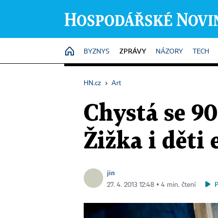
ZPRÁVY
HOME
BYZNYS
NÁZORY
TECH
HN.cz
›
Art
Chystá se 90
Žižka i děti
jin
27. 4. 2013 12:48 ▪ 4 min. čtení