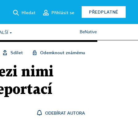
PŘEDPLATNÉ
Hledat
Přihlásit se
BeNative
ALŠÍ
Sdílet
Odemknout známému
ezi nimi
eportací
ODEBÍRAT AUTORA