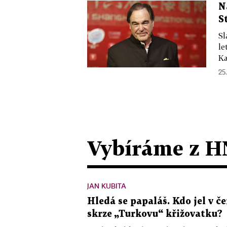
N
S
Sl
le
Ka
25.
Vybíráme z H
JAN KUBITA
Hledá se papaláš. Kdo jel v
skrze „Turkovu“ křižovatku?