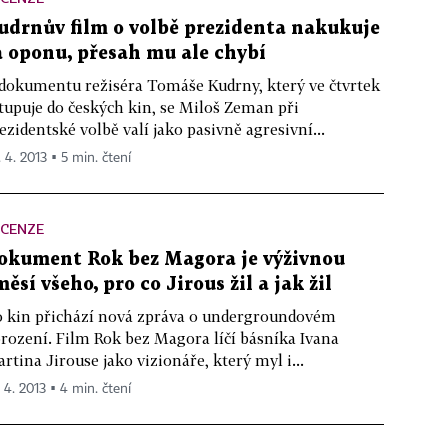
udrnův film o volbě prezidenta nakukuje
a oponu, přesah mu ale chybí
dokumentu režiséra Tomáše Kudrny, který ve čtvrtek
tupuje do českých kin, se Miloš Zeman při
ezidentské volbě valí jako pasivně agresivní...
. 4. 2013 ▪ 5 min. čtení
ECENZE
okument Rok bez Magora je výživnou
měsí všeho, pro co Jirous žil a jak žil
 kin přichází nová zpráva o undergroundovém
rození. Film Rok bez Magora líčí básníka Ivana
rtina Jirouse jako vizionáře, který myl i...
. 4. 2013 ▪ 4 min. čtení