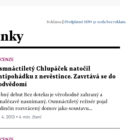
|
Předplatné HN+ je zcela bez reklam.
ánky
ECENZE
smnáctiletý Chlupáček natočil
ntipohádku z nevěstince. Zavrtává se do
odvědomí
ibný debut Bez doteku je věrohodně zahraný a
nalézavě nasnímaný. Osmnáctiletý režisér pojal
dinčin rozvrácený domov jako soustavu...
. 4. 2013 ▪ 4 min. čtení
ECENZE