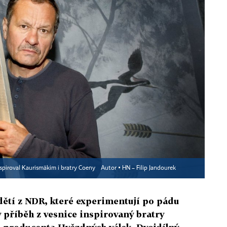
nspiroval Kaurismäkim i bratry Coeny
Autor ▪
HN – Filip Jandourek
dětí z NDR, které experimentují po pádu
v příběh z vesnice inspirovaný bratry