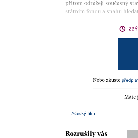
přitom odrážejí současný sta
státním fondu a snahu hledat
ZBÝ
Nebo zkuste
předpla
Máte j
#český film
Rozrušily vás