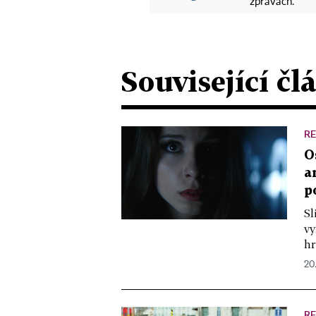
zprávách.
Související čl
R
O
a
p
Sl
vy
hr
20
R