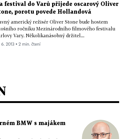
a festival do Varů přijede oscarový Oliver
tone, porotu povede Hollandová
avný americký režisér Oliver Stone bude hostem
tošního ročníku Mezinárodního filmového festivalu
rlovy Vary. Několikanásobný držitel...
 6. 2013 ▪ 2 min. čtení
N
 černém BMW s majákem