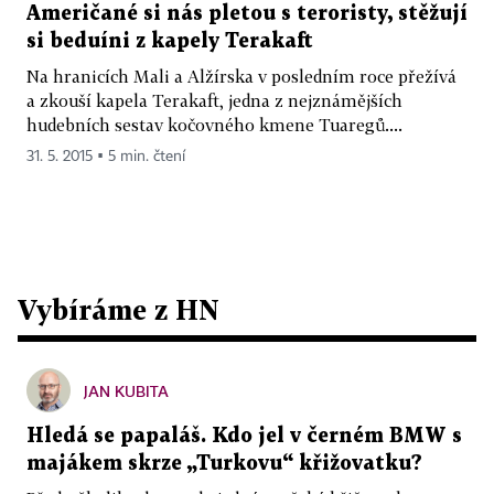
Američané si nás pletou s teroristy, stěžují
si beduíni z kapely Terakaft
Na hranicích Mali a Alžírska v posledním roce přežívá
a zkouší kapela Terakaft, jedna z nejznámějších
hudebních sestav kočovného kmene Tuaregů....
31. 5. 2015 ▪ 5 min. čtení
Vybíráme z HN
JAN KUBITA
Hledá se papaláš. Kdo jel v černém BMW s
majákem skrze „Turkovu“ křižovatku?