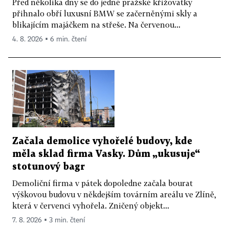
Před několika dny se do jedné pražské křižovatky
přihnalo obří luxusní BMW se začerněnými skly a
blikajícím majáčkem na střeše. Na červenou...
4. 8. 2026 ▪ 6 min. čtení
Začala demolice vyhořelé budovy, kde
měla sklad firma Vasky. Dům „ukusuje“
stotunový bagr
Demoliční firma v pátek dopoledne začala bourat
výškovou budovu v někdejším továrním areálu ve Zlíně,
která v červenci vyhořela. Zničený objekt...
7. 8. 2026 ▪ 3 min. čtení