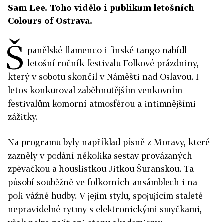
Sam Lee. Toho vidělo i publikum letošních
Colours of Ostrava.
Š
panělské flamenco i finské tango nabídl
letošní ročník festivalu Folkové prázdniny,
který v sobotu skončil v Náměšti nad Oslavou. I
letos konkuroval zaběhnutějším venkovním
festivalům komorní atmosférou a intimnějšími
zážitky.
Na programu byly například písně z Moravy, které
zazněly v podání několika sestav provázaných
zpěvačkou a houslistkou Jitkou Šuranskou. Ta
působí souběžně ve folkorních ansámblech i na
poli vážné hudby. V jejím stylu, spojujícím staleté
nepravidelné rytmy s elektronickými smyčkami,