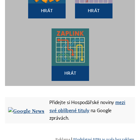
HRÁT
HRÁT
HRÁT
mezi
Přidejte si Hospodářské noviny
své oblíbené tituly
na Google
zprávách.
|
Předplatné HN+ je zcela bez reklam.