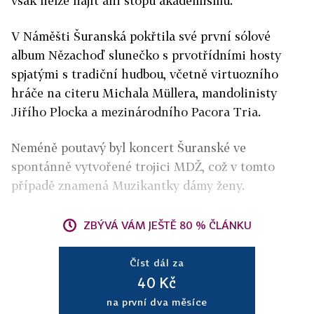
však nelze najít ani stopu akademismu.
V Náměšti Šuranská pokřtila své první sólové
album Nězachoď slunečko s prvotřídními hosty
spjatými s tradiční hudbou, včetně virtuozního
hráče na citeru Michala Müllera, mandolinisty
Jiřího Plocka a mezinárodního Pacora Tria.
Neméně poutavý byl koncert Šuranské ve
spontánně vytvořené trojici MDŽ, což v tomto
případě znamená Muzikantky dámy ženy.
ZBÝVÁ VÁM JEŠTĚ 80 % ČLÁNKU
Číst dál za
40 Kč
na první dva měsíce