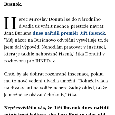
Rusnok.
H
erec Miroslav Donutil se do Národního
divadla už vrátit nechce, přestože návrat
Jana Buriana
dnes nařídil premiér Jiří Rusnok
.
"Můj názor na Burianovo odvolání vysvětluje to, že
jsem dal výpověď. Nehodlám pracovat v instituci,
která je takhle nehorázně řízená," říká Donutil v
rozhovoru pro IHNED.cz.
Chtěl by ale dohrát rozehrané inscenace, pokud
mu to nové vedení divadla umožní. "Bohužel vláda
na diváky ani na voliče nebere žádný ohled, takže
je možné se obávat čehokoliv," říká.
Nepřesvědčilo vás, že Jiří Rusnok dnes nařídil
ministrovi kultury, aby Jana Buriana dosadil