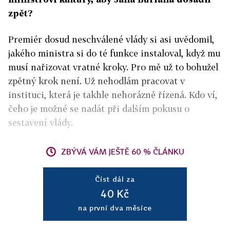
zpět?
Premiér dosud neschválené vlády si asi uvědomil,
jakého ministra si do té funkce instaloval, když mu
musí nařizovat vratné kroky. Pro mě už to bohužel
zpětný krok není. Už nehodlám pracovat v
instituci, která je takhle nehorázně řízená. Kdo ví,
čeho je možné se nadát při dalším pokusu o
sestavení vlády.
ZBÝVÁ VÁM JEŠTĚ 60 % ČLÁNKU
Číst dál za
40 Kč
na první dva měsíce