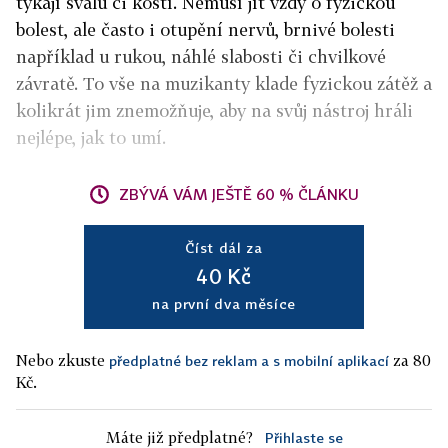
týkají svalů či kostí. Nemusí jít vždy o fyzickou
bolest, ale často i otupění nervů, brnivé bolesti
například u rukou, náhlé slabosti či chvilkové
závratě. To vše na muzikanty klade fyzickou zátěž a
kolikrát jim znemožňuje, aby na svůj nástroj hráli
nejlépe, jak to umí.
ZBÝVÁ VÁM JEŠTĚ 60 % ČLÁNKU
Číst dál za
40 Kč
na první dva měsíce
Nebo zkuste
za 80
předplatné bez reklam a s mobilní aplikací
Kč.
Máte již předplatné?
Přihlaste se