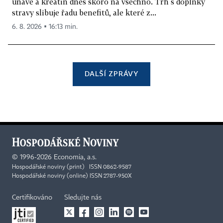
únavě a kreatin dnes skoro na všechno. Trh s doplňky
stravy slibuje řadu benefitů, ale které z...
6. 8. 2026 ▪ 16:13 min.
DALŠÍ ZPRÁVY
©
1996-2026
Economia, a.s.
Hospodářské noviny (print) ISSN 0862-9587
Hospodářské noviny (online) ISSN 2787-950X
Certifikováno
Sledujte nás