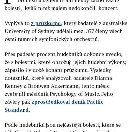
orchestrů během hraní někdy zažilo vážné
bolesti, kvůli nimž málem nedokončili koncert.
Vyplývá to
z průzkumu
, který badatelé z australské
University of Sydney udělali mezi 377 členy všech
osmi tamních symfonických orchestrů.
Přes padesát procent hudebníků dokonce uvedlo,
že s bolestmi, které ohrožují jejich hudební výkony,
zápasilo i v době konání průzkumu. Výsledky
dotazníků, které analyzovali badatelé Dianna
Kenney a Bronwen Ackermann, tento měsíc
zveřejnil měsíčník Psychology of Music. Jeho
závěry pak
zprostředkoval deník Pacific
Standard
.
Podle hudebníků jsou nejčastější bolesti, které se