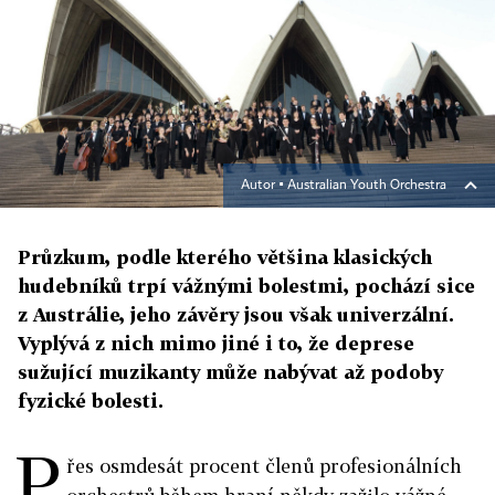
Autor ▪
Australian Youth Orchestra
Průzkum, podle kterého většina klasických
hudebníků trpí vážnými bolestmi, pochází sice
z Austrálie, jeho závěry jsou však univerzální.
Vyplývá z nich mimo jiné i to, že deprese
sužující muzikanty může nabývat až podoby
fyzické bolesti.
P
řes osmdesát procent členů profesionálních