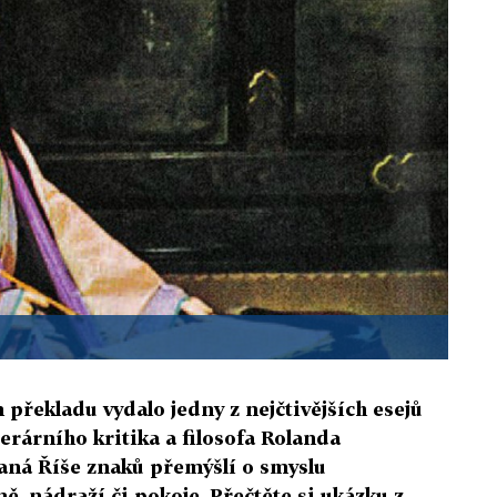
 překladu vydalo jedny z nejčtivějších esejů
erárního kritika a filosofa Rolanda
vaná Říše znaků přemýšlí o smyslu
ě, nádraží či pokoje. Přečtěte si ukázku z