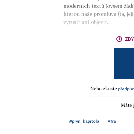
moderních textů (ovšem žádn
kterou naše promluva (ta, je
vytušit ani objevit.
ZBÝ
Nebo zkuste
předpla
Máte j
#první kapitola
#fra