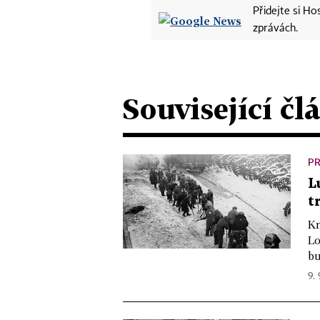
Přidejte si H
zprávách.
Související čl
PR
L
t
Kn
Lo
bu
9. 