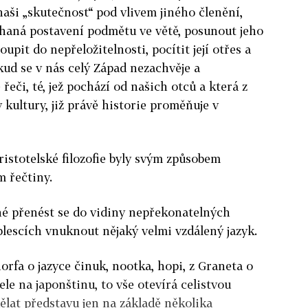
aši „skutečnost“ pod vlivem jiného členění,
ýchaná postavení podmětu ve větě, posunout jeho
upit do nepřeložitelnosti, pocítit její otřes a
kud se v nás celý Západ nezachvěje a
řeči, té, jež pochází od našich otců a která z
y kultury, již právě historie proměňuje v
ristotelské filozofie byly svým způsobem
 řečtiny.
né přenést se do vidiny nepřekonatelných
blescích vnuknout nějaký velmi vzdálený jazyk.
orfa o jazyce činuk, nootka, hopi, z Graneta o
ele na japonštinu, to vše otevírá celistvou
ělat představu jen na základě několika