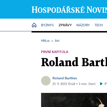
ZPRÁVY
HOME
BYZNYS
NÁZORY
TECH
HN.cz
›
Art
PRVNÍ KAPITOLA
Roland Bart
Roland Barthes
P
21. 9. 2013 15:48 ▪ 3 min. čtení