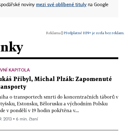
mezi své oblíbené tituly
ospodářské noviny
na Google
|
Předplatné HN+ je zcela bez reklam.
ánky
VNÍ KAPITOLA
ukáš Přibyl, Michal Plzák: Zapomenuté
ransporty
iha o transportech smrti do koncentračních táborů v
tyšsku, Estonsku, Bělorusku a východním Polsku
de v pondělí v 19 hodin pokřtěna v...
9. 2013 ▪ 6 min. čtení