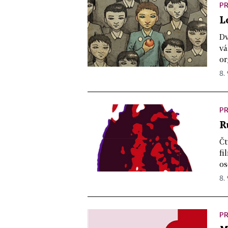
PR
L
Dv
vá
or
8. 
PR
R
Čt
fi
os
8. 
PR