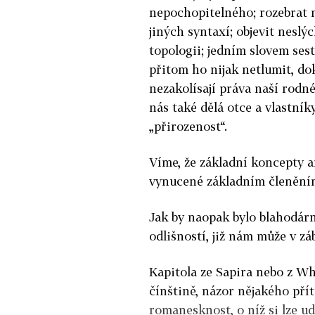
nepochopitelného; rozebrat n
jiných syntaxí; objevit nesl
topologii; jedním slovem sesto
přitom ho nijak netlumit, do
nezakolísají práva naší rodné 
nás také dělá otce a vlastník
„přirozenost“.
Víme, že základní koncepty a
vynucené základním členěním
Jak by naopak bylo blahodár
odlišností, již nám může v zá
Kapitola ze Sapira nebo z Wh
čínštině, názor nějakého přít
romanesknost, o níž si lze ud