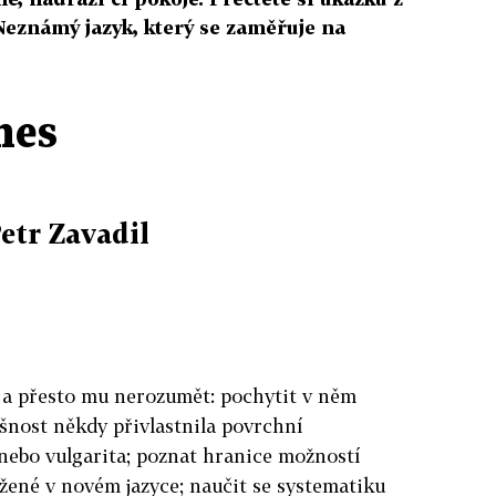
eznámý jazyk, který se zaměřuje na
hes
Petr Zavadil
yk a přesto mu nerozumět: pochytit v něm
lišnost někdy přivlastnila povrchní
 nebo vulgarita; poznat hranice možností
žené v novém jazyce; naučit se systematiku