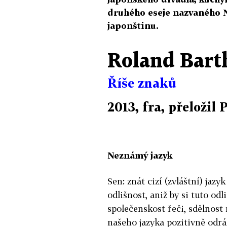
druhého eseje nazvaného N
japonštinu.
Roland Bart
Říše znaků
2013, fra, přeložil 
Neznámý jazyk
Sen: znát cizí (zvláštní) jaz
odlišnost, aniž by si tuto od
společenskost řeči, sdělnost
našeho jazyka pozitivně odrá