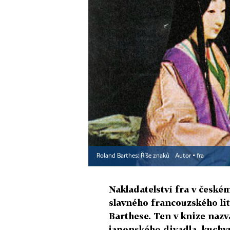
Roland Barthes: Říše znaků
Autor ▪
fra
Nakladatelství fra v českém
slavného francouzského lit
Barthese. Ten v knize naz
japonského divadla, kuchyn