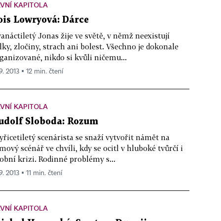
VNÍ KAPITOLA
ois Lowryová: Dárce
anáctiletý Jonas žije ve světě, v němž neexistují
lky, zločiny, strach ani bolest. Všechno je dokonale
ganizované, nikdo si kvůli ničemu...
9. 2013 ▪ 12 min. čtení
VNÍ KAPITOLA
udolf Sloboda: Rozum
yřicetiletý scenárista se snaží vytvořit námět na
lmový scénář ve chvíli, kdy se ocitl v hluboké tvůrčí i
obní krizi. Rodinné problémy s...
9. 2013 ▪ 11 min. čtení
VNÍ KAPITOLA