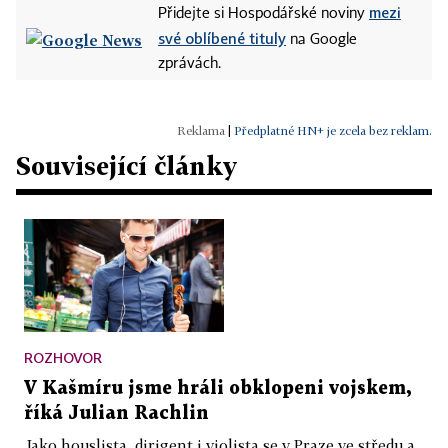
mezi
Přidejte si Hospodářské noviny
své oblíbené tituly
na Google
zprávách.
|
Předplatné HN+ je zcela bez reklam.
Související články
ROZHOVOR
V Kašmíru jsme hráli obklopeni vojskem,
říká Julian Rachlin
Jako houslista, dirigent i violista se v Praze ve středu a