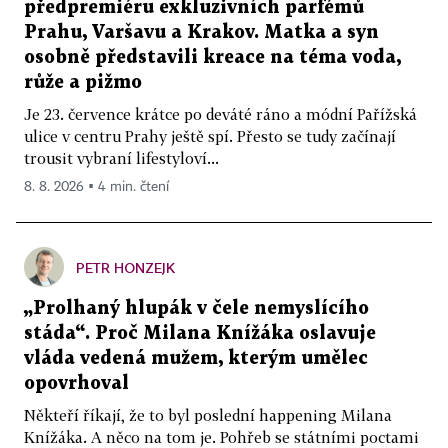
předpremiéru exkluzivních parfémů
Prahu, Varšavu a Krakov. Matka a syn
osobně představili kreace na téma voda,
růže a pižmo
Je 23. července krátce po deváté ráno a módní Pařížská
ulice v centru Prahy ještě spí. Přesto se tudy začínají
trousit vybraní lifestyloví...
8. 8. 2026 ▪ 4 min. čtení
PETR HONZEJK
„Prolhaný hlupák v čele nemyslícího
stáda“. Proč Milana Knížáka oslavuje
vláda vedená mužem, kterým umělec
opovrhoval
Někteří říkají, že to byl poslední happening Milana
Knížáka. A něco na tom je. Pohřeb se státními poctami