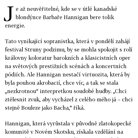
J
e až neuvěřitelné, kde se v útlé kanadské
blondýnce Barbaře Hannigan bere tolik
energie.
Tato vynikající sopranistka, která v pondělí zahájí
festival Struny podzimu, by se mohla spokojit s rolí
královny koloratur barokních a klasicistních oper
na světových prestižních scénách a koncertních
pódiích. Ale Hannigan nestačí virtuozita, která by
byla pouhou akrobacií, chce víc, a tak se stala
„nezkrotnou“ interpretkou soudobé hudby. „Chci
ztělesnit zvuk, aby vycházel z celého mého já – chci
stejně Bouleze jako Bacha,“ říká.
Hannigan, která vyrůstala v původně zlatokopecké
komunitě v Novém Skotsku, získala vzdělání na