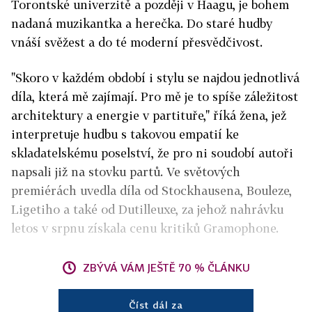
Torontské univerzitě a později v Haagu, je bohem
nadaná muzikantka a herečka. Do staré hudby
vnáší svěžest a do té moderní přesvědčivost.
"Skoro v každém období i stylu se najdou jednotlivá
díla, která mě zajímají. Pro mě je to spíše záležitost
architektury a energie v partituře," říká žena, jež
interpretuje hudbu s takovou empatií ke
skladatelskému poselství, že pro ni soudobí autoři
napsali již na stovku partů. Ve světových
premiérách uvedla díla od Stockhausena, Bouleze,
Ligetiho a také od Dutilleuxe, za jehož nahrávku
letos v srpnu získala cenu kritiků Gramophone.
ZBÝVÁ VÁM JEŠTĚ 70 % ČLÁNKU
Číst dál za